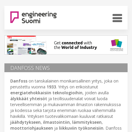
DANFOSS NEWS
Danfoss
on tanskalainen monikansallinen yritys, joka on
perustettu vuonna
1933
. Yritys on erikoistunut
energiatehokkaisiin teknologioihin
, joiden avulla
älykkäät yhteisöt
ja teollisuudenalat voivat luoda
terveellisemmän ja mukavamman ilmaston rakennuksissa
ja kodeissa sekä tarjota enemmän ruokaa vähemmällä
hävikillä. Yrityksen tuotevalikoimaan kuuluvat ratkaisut
jäähdytykseen
,
ilmastointiin
,
lämmitykseen
,
moottoriohjaukseen
ja
liikkuviin työkoneisiin
. Danfoss