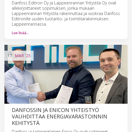
Danfoss Editron Oy ja Lappeenrannan Yritystila Oy ovat
allekirjoittaneet sopimuksen, jonka mukaan
Lappeenrannan Yritystila rakennuttaa ja vuokraa Danfoss
Editronille uuden tuotanto- ja toimitilarakennuksen
Lappeenrannassa.
Lue lisää…
17
MAR
'25
DANFOSSIN JA ENICON YHTEISTYÖ
VAUHDITTAA ENERGIAVARASTOINNIN
KEHITYSTÄ
Danfoss ja tamperelainen Enico Oy ovat solmineet