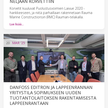
NELJÄÄN KORVETTIIN
Korvetit kuuluvat Puolustusvoimien Laivue 2020 -
hankkeeseen, ja niitä parhaillaan rakennetaan Rauma
Marine Constructionsin (RMC) Rauman-telakalla.
Lue lisää…
20
MAR
'25
DANFOSS EDITRON JA LAPPEENRANNAN
YRITYSTILA SOPIMUKSEEN UUDEN
TUOTANTOLAITOKSEN RAKENTAMISESTA
LAPPEENRANTAAN