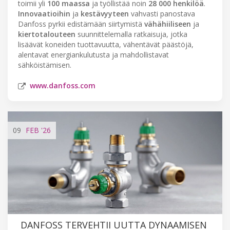
toimii yli
100 maassa
ja työllistää noin
28 000 henkilöä
.
Innovaatioihin
ja
kestävyyteen
vahvasti panostava
Danfoss pyrkii edistämään siirtymistä
vähähiiliseen
ja
kiertotalouteen
suunnittelemalla ratkaisuja, jotka
lisäävät koneiden tuottavuutta, vähentävät päästöjä,
alentavat energiankulutusta ja mahdollistavat
sähköistämisen.
www.danfoss.com
09
FEB
'26
DANFOSS TERVEHTII UUTTA DYNAAMISEN