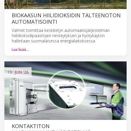
BIOKAASUN HIILIDIOKSIDIN TALTEENOTON
AUTOMATISOINTI
Valmet toimittaa keskitetyn automaatiojärjestelmän
hiilidioksidipäästöjen nesteytyksen ja hyötykäytön
hallintaan suomalaisessa energialaitoksessa.
Lue lisää…
19
JUN
'26
KONTAKTITON