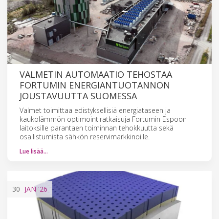
VALMETIN AUTOMAATIO TEHOSTAA
FORTUMIN ENERGIANTUOTANNON
JOUSTAVUUTTA SUOMESSA
Valmet toimittaa edistyksellisiä energiataseen ja
kaukolämmön optimointiratkaisuja Fortumin Espoon
laitoksille parantaen toiminnan tehokkuutta sekä
osallistumista sähkön reservimarkkinoille.
Lue lisää…
30
JAN
'26