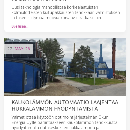
Uusi teknologia mahdollistaa korkealaatuisten
kolmiulotteisten kuitupakkausten tehokkaan valmistuksen
ja tukee siirtymää muovia korvaaviin ratkaisuihin.
Lue lisää…
27
MAY
'26
KAUKOLÄMMÖN AUTOMAATIO LAAJENTAA
HUKKALÄMMÖN HYÖDYNTÄMISTÄ
Valmet ottaa käyttöön optimointijärjestelmän Okun
Energia Oy:lle parantaakseen kaukolämmön tehokkuutta
hyödyntämällä datakeskuksen hukkalämpöä ja