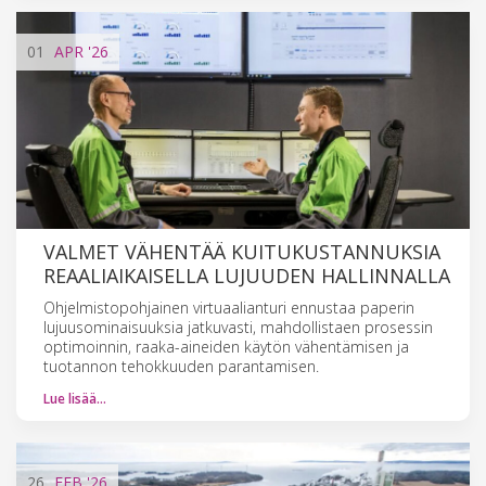
01
APR
'26
VALMET VÄHENTÄÄ KUITUKUSTANNUKSIA
REAALIAIKAISELLA LUJUUDEN HALLINNALLA
Ohjelmistopohjainen virtuaalianturi ennustaa paperin
lujuusominaisuuksia jatkuvasti, mahdollistaen prosessin
optimoinnin, raaka-aineiden käytön vähentämisen ja
tuotannon tehokkuuden parantamisen.
Lue lisää…
26
FEB
'26