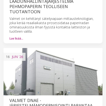
LAADUNHALLINTAJÄRJESTELMÄ
PEHMOPAPERIN TEOLLISEEN
TUOTANTOON
Valmet on kehittänyt säteilyvapaan mittausteknologian,
joka kerää reaaliaikaista prosessidataa paperiradan
ominaisuuksista ilman fyysistä kontaktia laitteiston ja
tuotteen välillä.
Lue lisää…
16
JUN
'26
VALMET DNAE -
JÄRJESTELMÄMODERNISOINTI PARANTAA