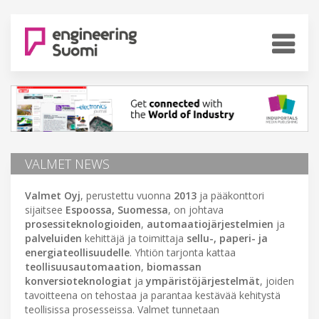
VALMET NEWS
Valmet Oyj
, perustettu vuonna
2013
ja pääkonttori
sijaitsee
Espoossa, Suomessa
, on johtava
prosessiteknologioiden
,
automaatiojärjestelmien
ja
palveluiden
kehittäjä ja toimittaja
sellu-, paperi- ja
energiateollisuudelle
. Yhtiön tarjonta kattaa
teollisuusautomaation
,
biomassan
konversioteknologiat
ja
ympäristöjärjestelmät
, joiden
tavoitteena on tehostaa ja parantaa kestävää kehitystä
teollisissa prosesseissa. Valmet tunnetaan