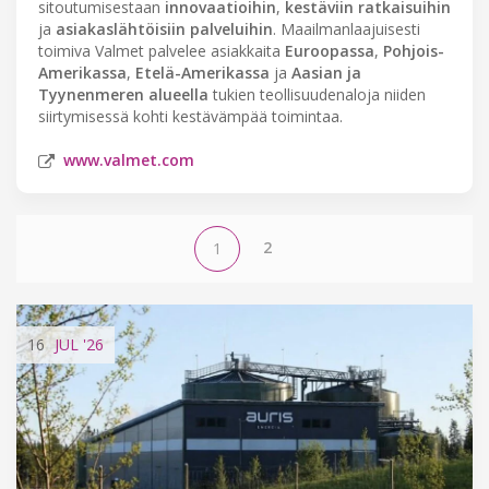
sitoutumisestaan
innovaatioihin
,
kestäviin ratkaisuihin
ja
asiakaslähtöisiin palveluihin
. Maailmanlaajuisesti
toimiva Valmet palvelee asiakkaita
Euroopassa
,
Pohjois-
Amerikassa
,
Etelä-Amerikassa
ja
Aasian ja
Tyynenmeren alueella
tukien teollisuudenaloja niiden
siirtymisessä kohti kestävämpää toimintaa.
www.valmet.com
2
1
16
JUL
'26