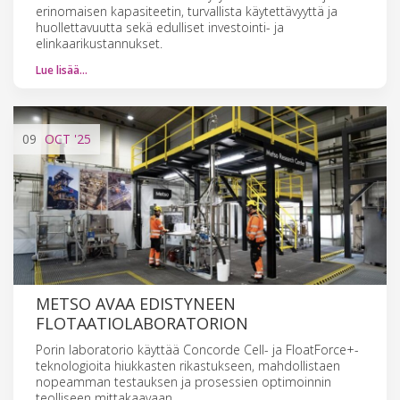
erinomaisen kapasiteetin, turvallista käytettävyyttä ja
huollettavuutta sekä edulliset investointi- ja
elinkaarikustannukset.
Lue lisää…
09
OCT
'25
METSO AVAA EDISTYNEEN
FLOTAATIO­LABORATORION
Porin laboratorio käyttää Concorde Cell- ja FloatForce+-
teknologioita hiukkasten rikastukseen, mahdollistaen
nopeamman testauksen ja prosessien optimoinnin
teolliseen mittakaavaan.