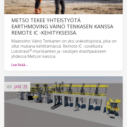
METSO TEKEE YHTEISTYÖTÄ
EARTHMOVING VÄINÖ TENKASEN KANSSA
REMOTE IC -KEHITYKSESSÄ.
Maansiirto Väinö Tenkanen on yksi urakoitsijoista, joka on
ollut mukana kehittämässä. Remote IC -sovellusta
®
Lokotrack
-murskainten ja -seulojen etäohjaukseen
yhdessä Metson kanssa.
Lue lisää…
03
JAN
'25