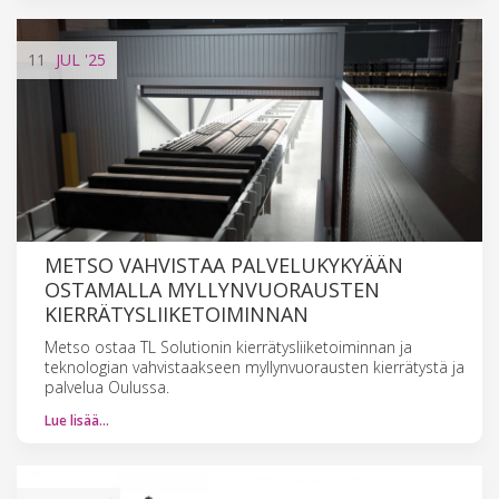
11
JUL
'25
METSO VAHVISTAA PALVELUKYKYÄÄN
OSTAMALLA MYLLYNVUORAUSTEN
KIERRÄTYSLIIKETOIMINNAN
Metso ostaa TL Solutionin kierrätysliiketoiminnan ja
teknologian vahvistaakseen myllynvuorausten kierrätystä ja
palvelua Oulussa.
Lue lisää…