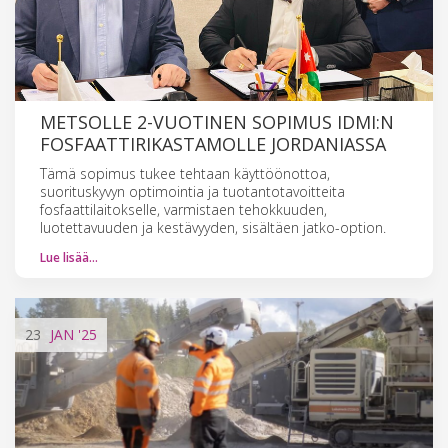
METSOLLE 2-VUOTINEN SOPIMUS IDMI:N
FOSFAATTIRIKASTAMOLLE JORDANIASSA
Tämä sopimus tukee tehtaan käyttöönottoa,
suorituskyvyn optimointia ja tuotantotavoitteita
fosfaattilaitokselle, varmistaen tehokkuuden,
luotettavuuden ja kestävyyden, sisältäen jatko-option.
Lue lisää…
23
JAN
'25