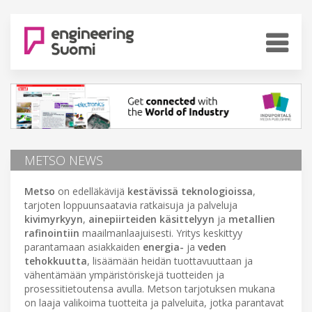
METSO NEWS
Metso
on edelläkävijä
kestävissä teknologioissa
,
tarjoten loppuunsaatavia ratkaisuja ja palveluja
kivimyrkyyn
,
ainepiirteiden käsittelyyn
ja
metallien
rafinointiin
maailmanlaajuisesti. Yritys keskittyy
parantamaan asiakkaiden
energia-
ja
veden
tehokkuutta
, lisäämään heidän tuottavuuttaan ja
vähentämään ympäristöriskejä tuotteiden ja
prosessitietoutensa avulla. Metson tarjotuksen mukana
on laaja valikoima tuotteita ja palveluita, jotka parantavat