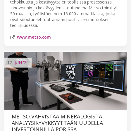
tehokkuutta ja kestävyyttä eri teollisissa prosesseissa.
Innovoinnin ja kestävyyden sitoutuneena Metso toimii yli
50 maassa, työllistäen noin 16 000 ammattilaista, jotka
ovat sitoutuneet tuottamaan positiivisen muutoksen
teollisuudessa.
www.metso.com
12
JUN
'26
METSO VAHVISTAA MINERALOGISTA
ANALYYSIKYVYKKYYTTÄÄN UUDELLA
INVESTOINNILLA PORISSA