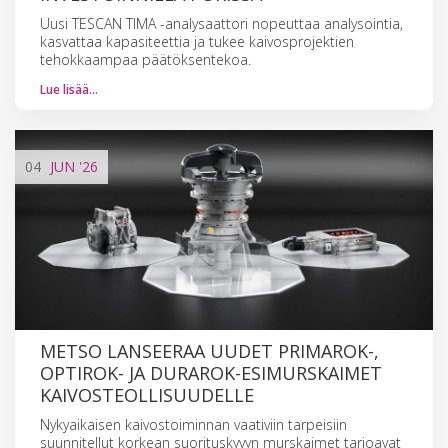
Uusi TESCAN TIMA -analysaattori nopeuttaa analysointia,
kasvattaa kapasiteettia ja tukee kaivosprojektien
tehokkaampaa päätöksentekoa.
Lue lisää…
04
JUN
'26
METSO LANSEERAA UUDET PRIMAROK-,
OPTIROK- JA DURAROK-ESIMURSKAIMET
KAIVOSTEOLLISUUDELLE
Nykyaikaisen kaivostoiminnan vaativiin tarpeisiin
suunnitellut korkean suorituskyvyn murskaimet tarjoavat