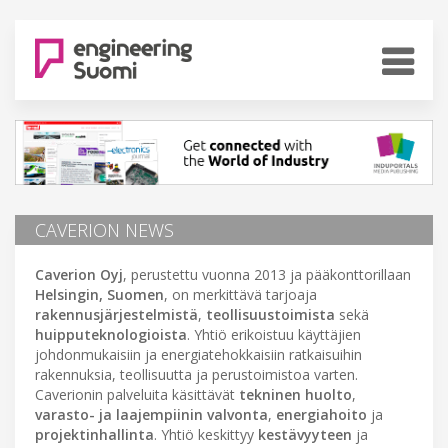
CAVERION NEWS
Caverion Oyj
, perustettu vuonna 2013 ja pääkonttorillaan
Helsingin, Suomen
, on merkittävä tarjoaja
rakennusjärjestelmistä
,
teollisuustoimista
sekä
huipputeknologioista
. Yhtiö erikoistuu käyttäjien
johdonmukaisiin ja energiatehokkaisiin ratkaisuihin
rakennuksia, teollisuutta ja perustoimistoa varten.
Caverionin palveluita käsittävät
tekninen huolto
,
varasto- ja laajempiinin valvonta
,
energiahoito
ja
projektinhallinta
. Yhtiö keskittyy
kestävyyteen
ja