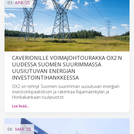
03
APR
'25
CAVERIONILLE VOIMAJOHTOURAKKA OX2:N
UUDESSA SUOMEN SUURIMMASSA
UUSIUTUVAN ENERGIAN
INVESTOINTIHANKKEESSA
OX2 on tehnyt Suomen suurimman uusiutuvan energian
investointipäätöksen ja rakentaa Rajamäenkylän ja
Honkakankaan tuulipuistot.
Lue lisää…
06
MAR
'25