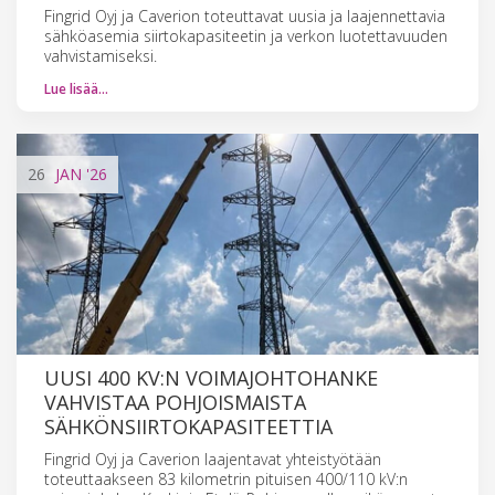
Fingrid Oyj ja Caverion toteuttavat uusia ja laajennettavia
sähköasemia siirtokapasiteetin ja verkon luotettavuuden
vahvistamiseksi.
Lue lisää…
26
JAN
'26
UUSI 400 KV:N VOIMAJOHTOHANKE
VAHVISTAA POHJOISMAISTA
SÄHKÖNSIIRTOKAPASITEETTIA
Fingrid Oyj ja Caverion laajentavat yhteistyötään
toteuttaakseen 83 kilometrin pituisen 400/110 kV:n