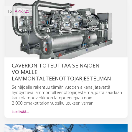
15
APR
'25
CAVERION TOTEUTTAA SEINÄJOEN
VOIMALLE
LÄMMÖNTALTEENOTTOJÄRJESTELMÄN
Seinäjoelle rakentuu tämän vuoden aikana jätevettä
hyödyntävä lämmöntalteenottojärjestelmä, josta saadaan
kaukolämpöverkkoon lämpöenergiaa noin
2 000 omakotitalon vuosikulutuksen verran.
Lue lisää…