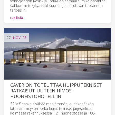
voimajohdon Keski- ja Etelä-Pohjanmaalla, mikä parantaa
sähkön siirtokykyä teollisuuden ja uusiutuvan tuotannon
tarpeisiin.
Lue lisää…
27
NOV
'25
CAVERION TOTEUTTAA HUIPPUTEKNISET
RATKAISUT UUTEEN HIMOS-
HUONEISTOHOTELLIIN
32 M€ hanke sisältää maalämmön, aurinkosähkön,
lattialämmityksen sekä laajat tekniset järjestelmät
kolmessa rakennuksessa, 121 huoneistossa ja 180-