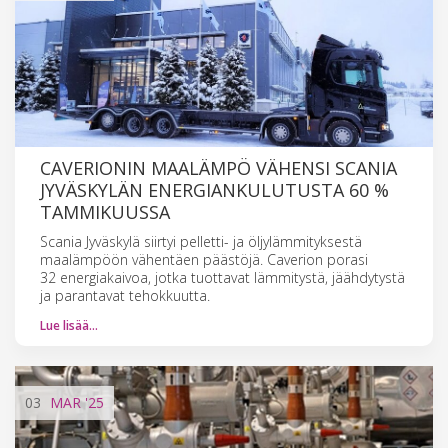
CAVERIONIN MAALÄMPÖ VÄHENSI SCANIA
JYVÄSKYLÄN ENERGIANKULUTUSTA 60 %
TAMMIKUUSSA
Scania Jyväskylä siirtyi pelletti- ja öljylämmityksestä
maalämpöön vähentäen päästöjä. Caverion porasi
32 energiakaivoa, jotka tuottavat lämmitystä, jäähdytystä
ja parantavat tehokkuutta.
Lue lisää…
03
MAR
'25