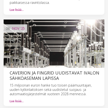
paikkaisessa ravintolassa.
Lue lisää…
26
NOV
'25
CAVERION JA FINGRID UUDISTAVAT IVALON
SÄHKÖASEMAN LAPISSA
15 miljoonan euron hanke tuo toisen päämuuntajan,
uuden kytkinlaitoksen sekä uudistetut suojaus- ja
automaatiojärjestelmät vuoteen 2028 mennessä.
Lue lisää…