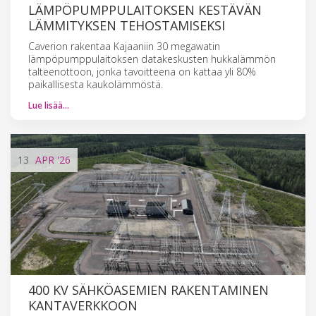
LÄMPÖPUMPPULAITOKSEN KESTÄVÄN
LÄMMITYKSEN TEHOSTAMISEKSI
Caverion rakentaa Kajaaniin 30 megawatin
lämpöpumppulaitoksen datakeskusten hukkalämmön
talteenottoon, jonka tavoitteena on kattaa yli 80%
paikallisesta kaukolämmöstä.
Lue lisää…
13
APR
'26
400 KV SÄHKÖASEMIEN RAKENTAMINEN
KANTAVERKKOON