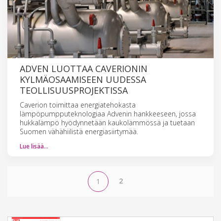
ADVEN LUOTTAA CAVERIONIN
KYLMÄOSAAMISEEN UUDESSA
TEOLLISUUSPROJEKTISSA
Caverion toimittaa energiatehokasta
lämpöpumpputeknologiaa Advenin hankkeeseen, jossa
hukkalämpö hyödynnetään kaukolämmössä ja tuetaan
Suomen vähähiilistä energiasiirtymää.
Lue lisää…
2
1