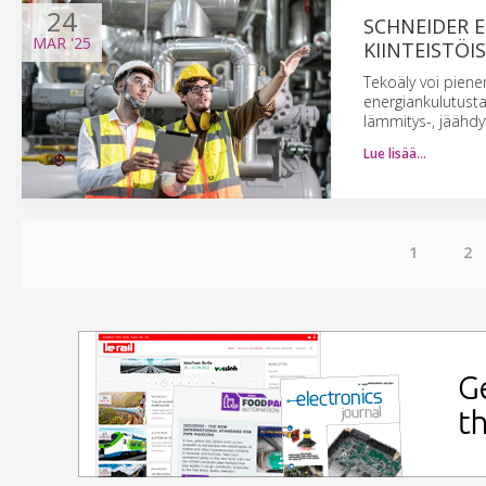
24
SCHNEIDER E
MAR
'25
KIINTEISTÖI
Tekoäly voi piene
energiankulutust
lämmitys-, jäähdyt
Lue lisää…
1
2