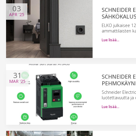
03
SCHNEIDER E
APR
'25
SÄHKÖKALUS
ELKO julkaisee 12
ammattilaisten k
Lue lisää…
31
SCHNEIDER E
MAR
'25
PEHMOKÄYNN
Schneider Electri
luotettavuutta ja 
Lue lisää…