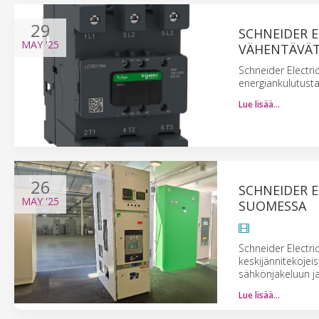
29
SCHNEIDER 
MAY
'25
VÄHENTÄVÄ
Schneider Electr
energiankulutusta 
Lue lisää…
26
SCHNEIDER E
MAY
'25
SUOMESSA
Schneider Electri
keskijännitekoje
sähkönjakeluun ja
Lue lisää…