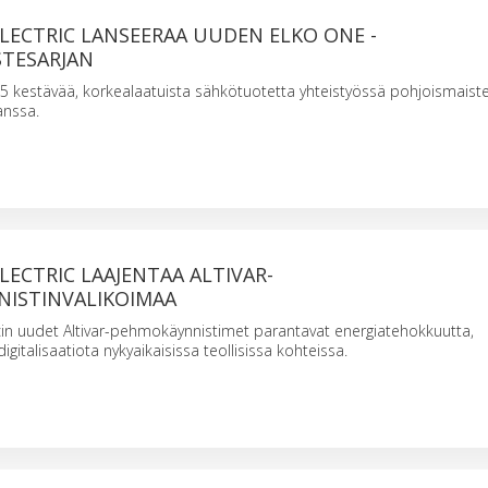
LECTRIC LANSEERAA UUDEN ELKO ONE -
TESARJAN
5 kestävää, korkealaatuista sähkötuotetta yhteistyössä pohjoismaist
anssa.
LECTRIC LAAJENTAA ALTIVAR-
ISTINVALIKOIMAA
cin uudet Altivar-pehmokäynnistimet parantavat energiatehokkuutta,
digitalisaatiota nykyaikaisissa teollisissa kohteissa.