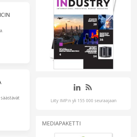
ICIN
a.
A
 säästävät
Liity IMP:n yli 155 000 seuraajaan
MEDIAPAKETTI