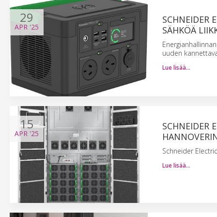
29
SCHNEIDER E
APR
'25
SÄHKÖÄ LIIK
Energianhallinnan
uuden kannettava
Lue lisää…
15
SCHNEIDER E
APR
'25
HANNOVERIN
Schneider Electri
Lue lisää…