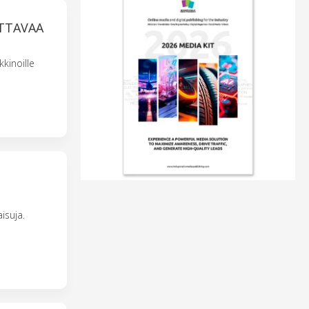
ETTAVAA
kinoille
isuja.