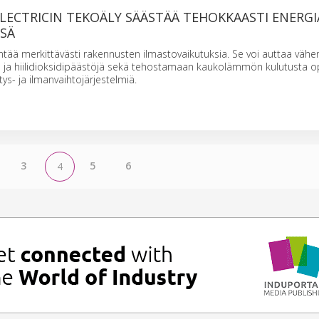
LECTRICIN TEKOÄLY SÄÄSTÄÄ TEHOKKAASTI ENERGI
SSÄ
ntää merkittävästi rakennusten ilmastovaikutuksia. Se voi auttaa vä
a ja hiilidioksidipäästöjä sekä tehostamaan kaukolämmön kulutusta o
ys- ja ilmanvaihtojärjestelmiä.
3
5
6
4