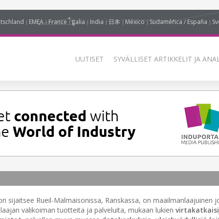
tschland
EMEA
France
Italia
India
日本
México
Sudamérica / España
Sv
UUTISET
SYVÄLLISET ARTIKKELIT JA ANA
ori sijaitsee Rueil-Malmaisonissa, Ranskassa, on maailmanlaajuinen j
a laajan valikoiman tuotteita ja palveluita, mukaan lukien
virtakatkaisi