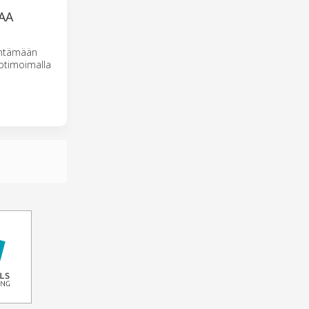
AA
hentämään
ptimoimalla