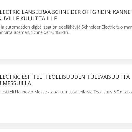
LECTRIC LANSEERAA SCHNEIDER OFFGRIDIN: KANN
KUVILLE KULUTTAJILLE
 ja automaation digitalisaation edelläkävijä Schneider Electric tuo mark
n virta-aseman, Schneider OffGridin.
LECTRIC ESITTELI TEOLLISUUDEN TULEVAISUUTTA
 MESSUILLA
c esitteli Hannover Messe -tapahtumassa erilaisia Teollisuus 5.0:n ratka