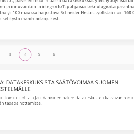
mistot
, palvellen muun muassa
datakeskuksia
,
yleishyödyllisiä la
een
ja
innovointiin
ja integroi
IoT-pohjaisia teknologioita
paranta
taa yli
100 maassa
harjoittava Schneider Electric työllistää noin
168 
n
kehitystä maailmanlaajuisesti.
3
5
6
4
JA: DATAKESKUKSISTA SÄÄTÖVOIMAA SUOMEN
ESTELMÄLLE
cin toimitusjohtaja Jani Vahvanen näkee datakeskusten kasvavan rooli
än tasapainottamista.