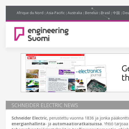
Afrique du Nord
Asia-Pacific
Australia
Benelux
Brasil
中国
Deu
SCHNEIDER ELECTRIC NEWS
Schneider Electric
, perustettu vuonna 1836 ja jonka pääkontt
energianhallinta
- ja
automaatioratkaisuissa
. Yhtiö tarjoa