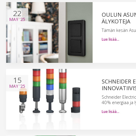
22
OULUN ASUN
MAY
'25
ÄLYKOTEJA
Tämän kesän Asun
Lue lisää…
15
SCHNEIDER 
MAY
'25
INNOVATIIVI
Schneider Electri
40 % energiaa ja 
Lue lisää…