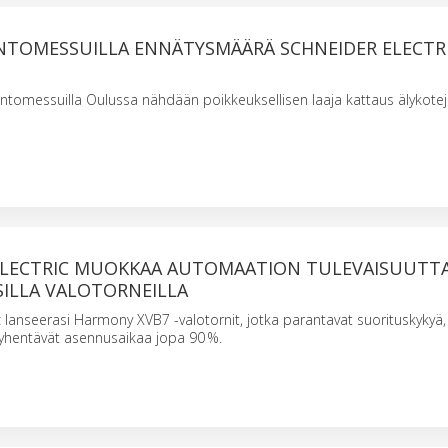
TOMESSUILLA ENNÄTYSMÄÄRÄ SCHNEIDER ELECTR
tomessuilla Oulussa nähdään poikkeuksellisen laaja kattaus älykotej
ELECTRIC MUOKKAA AUTOMAATION TULEVAISUUTT
SILLA VALOTORNEILLA
c lanseerasi Harmony XVB7 -valotornit, jotka parantavat suorituskykyä,
lyhentävät asennusaikaa jopa 90 %.