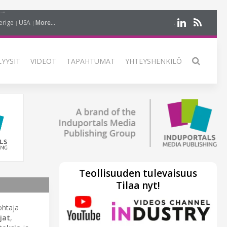
erige
USA
More...
LYYSIT
VIDEOT
TAPAHTUMAT
YHTEYSHENKILÖ
Teollisuuden tulevaisuus
Tilaa nyt!
ohtaja
jat
,