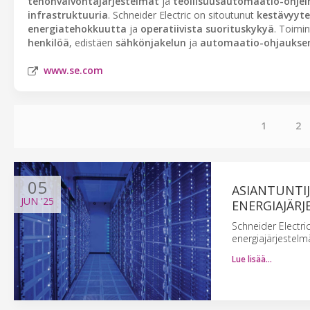
tehonvalvontajärjestelmät
ja
teollisuusautomaatio-ohjel
infrastruktuuria
. Schneider Electric on sitoutunut
kestävyyt
energiatehokkuutta
ja
operatiivista suorituskykyä
. Toimin
henkilöä
, edistäen
sähkönjakelun
ja
automaatio-ohjaukse
www.se.com
1
2
05
ASIANTUNTI
JUN
'25
ENERGIAJÄRJ
Schneider Electri
energiajärjestelm
Lue lisää…