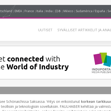
tschland
EMEA
France
Italia
India
日本
México
Sudamérica / España
Sv
UUTISET
SYVÄLLISET ARTIKKELIT JA ANA
see Schönaichissa Saksassa. Yritys on erikoistunut
korkean tarkkuu
n teollisiin ja teknologisiin sovelluksiin. FAULHABER kehittää ja valmis