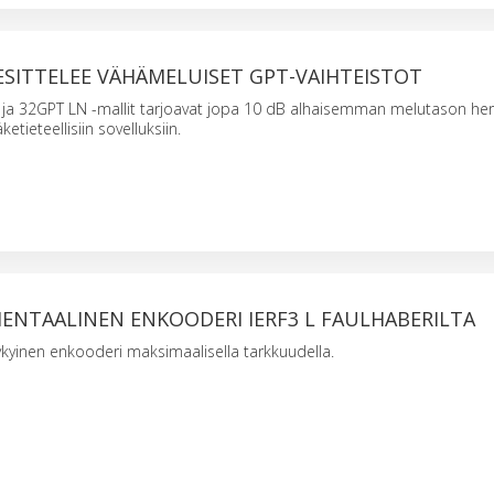
ESITTELEE VÄHÄMELUISET GPT-VAIHTEISTOT
ja 32GPT LN -mallit tarjoavat jopa 10 dB alhaisemman melutason her
ketieteellisiin sovelluksiin.
ENTAALINEN ENKOODERI IERF3 L FAULHABERILTA
kykyinen enkooderi maksimaalisella tarkkuudella.