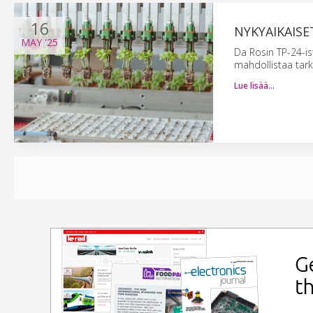
16
NYKYAIKAIS
MAY
'25
Da Rosin TP-24-is
mahdollistaa tark
Lue lisää…