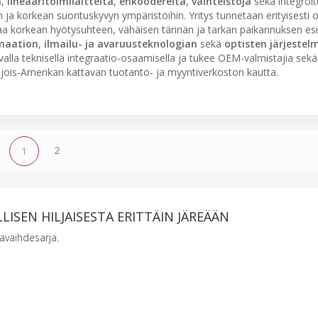
a
,
lineaaritoimilaitteita
,
enkoodereita
,
vaihteistoja
sekä integroit
n ja korkean suorituskyvyn ympäristöihin. Yritys tunnetaan erityisesti
taa korkean hyötysuhteen, vähäisen tärinän ja tarkan paikannuksen es
maation
,
ilmailu- ja avaruusteknologian
sekä
optisten järjestel
alla teknisellä integraatio-osaamisella ja tukee OEM-valmistajia sekä
hjois-Amerikan kattavan tuotanto- ja myyntiverkoston kautta.
2
1
LISEN HILJAISESTA ERITTÄIN JÄREÄÄN
avaihdesarja.