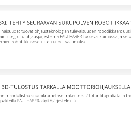
BXI: TEHTY SEURAAVAN SUKUPOLVEN ROBOTIIKKAA
naisuudet tuovat ohjausteknologian tulevaisuuden robotiikkaan: uusi
ain integroitu ohjausjärjestelmä FAULHABER-tuotevalikoimassa ja se o
nien robotiikkasovellusten uudet vaatimukset.
3D-TULOSTUS TARKALLA MOOTTORIOHJAUKSELLA
ahdollistaa submikrometriset rakenteet 2-fotonilitografialla ja tar
akteilla FAULHABER-käyttöjärjestelmillä.