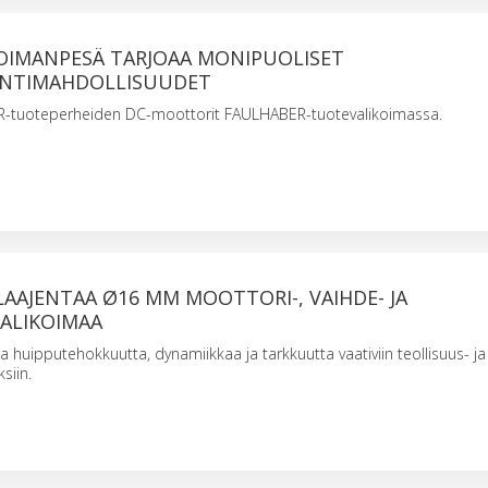
OIMANPESÄ TARJOAA MONIPUOLISET
INTIMAHDOLLISUUDET
R-tuoteperheiden DC-moottorit FAULHABER-tuotevalikoimassa.
AAJENTAA Ø16 MM MOOTTORI-, VAIHDE- JA
ALIKOIMAA
a huipputehokkuutta, dynamiikkaa ja tarkkuutta vaativiin teollisuus- ja
siin.