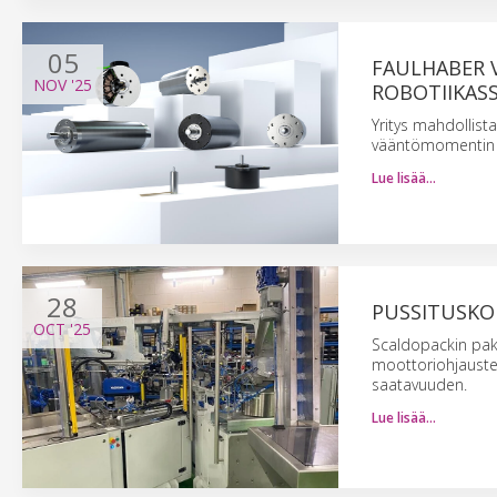
05
FAULHABER 
NOV
'25
ROBOTIIKASS
Yritys mahdollist
vääntömomentin ja
Lue lisää…
28
PUSSITUSKON
OCT
'25
Scaldopackin pak
moottoriohjaustek
saatavuuden.
Lue lisää…