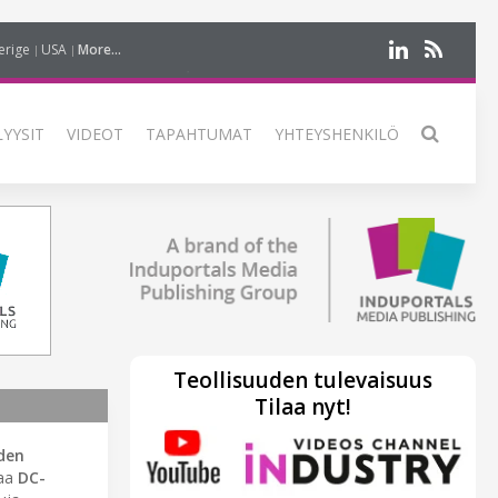
erige
USA
More...
LYYSIT
VIDEOT
TAPAHTUMAT
YHTEYSHENKILÖ
Teollisuuden tulevaisuus
Tilaa nyt!
den
taa
DC-