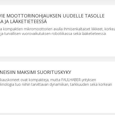
VIE MOOTTORINOHJAUKSEN UUDELLE TASOLLE
A JA LÄÄKETIETEESSÄ
aa kompaktien mikromoottorien avulla ihmisenkaltaiset liikkeet, korke
 turvallisen vuorovaikutuksen robotiikassa sekä lääketieteessä.
EISIIN MAKSIMI SUORITUSKYKY
kauskoneet ovat kompakteja, mutta FAULHABER-yrityksen
nologia tuo niihin tarvittavan dynamiikan, tarkkuuden sekä korkean