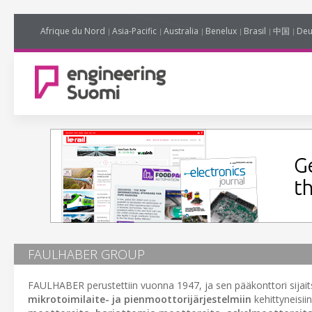
Afrique du Nord
Asia-Pacific
Australia
Benelux
Brasil
中国
Deu
FAULHABER GROUP
FAULHABER perustettiin vuonna 1947, ja sen pääkonttori sijait
mikrotoimilaite- ja pienmoottorijärjestelmiin
kehittyneisii