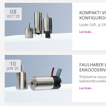
08
KOMPAKTI V
OCT
'25
KONFIGURO
Uudet GXR- ja SX
Lue lisää…
10
FAULHABER L
JUN
'25
ENKOODERIV
Yhdistelmä tarjoa
lääketiedesovelluk
Lue lisää…