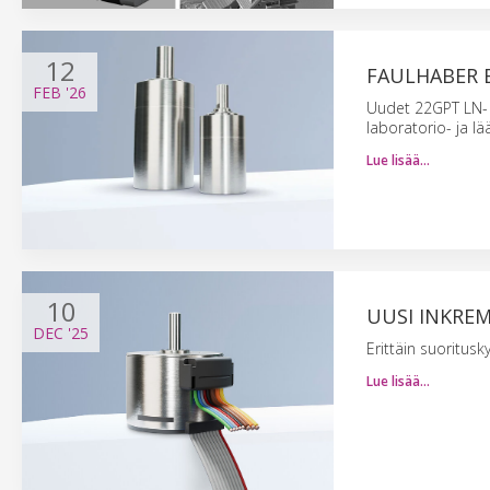
12
FAULHABER 
FEB
'26
Uudet 22GPT LN- 
laboratorio- ja lää
Lue lisää…
10
UUSI INKREM
DEC
'25
Erittäin suoritus
Lue lisää…