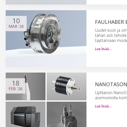
10
FAULHABER 
MAR
'26
Uudet koot ja omi
tähän asti tehokk
täyttämään moder
Lue lisää…
18
NANOTASON 
FEB
'26
UpNanon NanoOne m
asemoinnilla komp
Lue lisää…