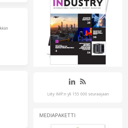
kkiin
Liity IMP:n yli 155 000 seuraajaan
MEDIAPAKETTI