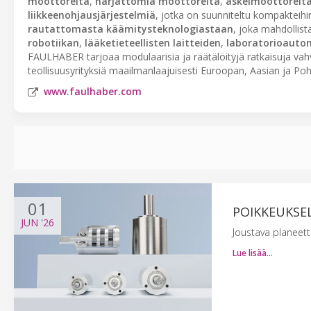
moottoreita
,
harjattomia moottoreita
,
askelmoottoreit
liikkeenohjausjärjestelmiä
, jotka on suunniteltu kompakteihi
rautattomasta käämitysteknologiastaan
, joka mahdollis
robotiikan
,
lääketieteellisten laitteiden
,
laboratorioauto
FAULHABER tarjoaa modulaarisia ja räätälöityjä ratkaisuja vahv
teollisuusyrityksiä maailmanlaajuisesti Euroopan, Aasian ja Po
www.faulhaber.com
01
POIKKEUKSEL
JUN
'26
Joustava planeett
Lue lisää…