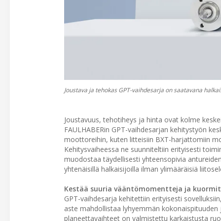
Joustava ja tehokas GPT-vaihdesarja on saatavana halk
Joustavuus, tehotiheys ja hinta ovat kolme kesk
FAULHABERin GPT-vaihdesarjan kehitystyön keskiös
moottoreihin, kuten litteisiin BXT-harjattomiin mo
Kehitysvaiheessa ne suunniteltiin erityisesti t
muodostaa täydellisesti yhteensopivia antureiden,
yhtenäisillä halkaisijoilla ilman ylimääräisiä liitos
Kestää suuria vääntömomentteja ja kuormit
GPT-vaihdesarja kehitettiin erityisesti sovelluks
aste mahdollistaa lyhyemmän kokonaispituuden 
planeettavaihteet on valmistettu karkaistusta ruo