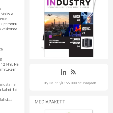
n
Mallista
tetun
. Optimoitu
a valikoima
tä
dB
a 12 Nm. Ne
uormituksen
Liity IMP:n yli 155 000 seuraajaan
nsiosta ne
 kolmi- tai
ollistaa
MEDIAPAKETTI