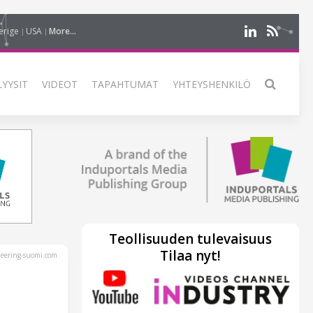
erige
USA
More...
LYYSIT
VIDEOT
TAPAHTUMAT
YHTEYSHENKILÖ
Teollisuuden tulevaisuus
Tilaa nyt!
eering-suomi.com