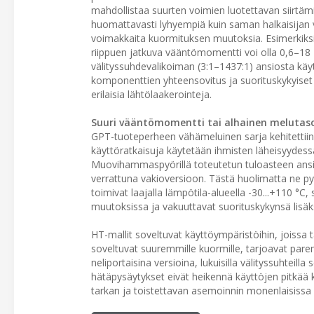
mahdollistaa suurten voimien luotettavan siirtämi
huomattavasti lyhyempiä kuin saman halkaisijan vai
voimakkaita kuormituksen muutoksia. Esimerkiksi
riippuen jatkuva vääntömomentti voi olla 0,6–18 
välityssuhdevalikoiman (3:1–1437:1) ansiosta käyttö
komponenttien yhteensovitus ja suorituskykyiset 
erilaisia lähtölaakerointeja.
Suuri vääntömomentti tai alhainen melutas
GPT-tuoteperheen vähämeluinen sarja kehitettiin s
käyttöratkaisuja käytetään ihmisten läheisyydess
Muovihammaspyörillä toteutetun tuloasteen ansi
verrattuna vakioversioon. Tästä huolimatta ne 
toimivat laajalla lämpötila-alueella -30...+110 °C
muutoksissa ja vakuuttavat suorituskykynsä lisäks
HT-mallit soveltuvat käyttöympäristöihin, joissa
soveltuvat suuremmille kuormille, tarjoavat par
neliportaisina versioina, lukuisilla välityssuhteill
hätäpysäytykset eivät heikennä käyttöjen pitkää 
tarkan ja toistettavan asemoinnin monenlaisissa 