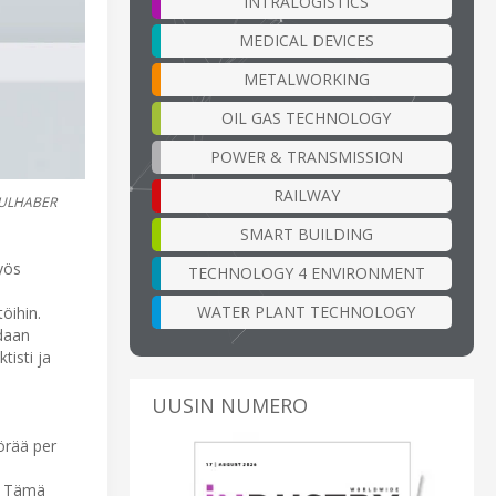
INTRALOGISTICS
MEDICAL DEVICES
METALWORKING
OIL GAS TECHNOLOGY
POWER & TRANSMISSION
RAILWAY
FAULHABER
SMART BUILDING
yös
TECHNOLOGY 4 ENVIRONMENT
WATER PLANT TECHNOLOGY
öihin.
idaan
tisti ja
UUSIN NUMERO
örää per
i. Tämä