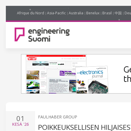
Afrique du Nord
Asia-Pacific
Australia
Benelux
Brasil
中国
Deu
01
FAULHABER GROUP
KESÄ
'26
POIKKEUKSELLISEN HILJAISE