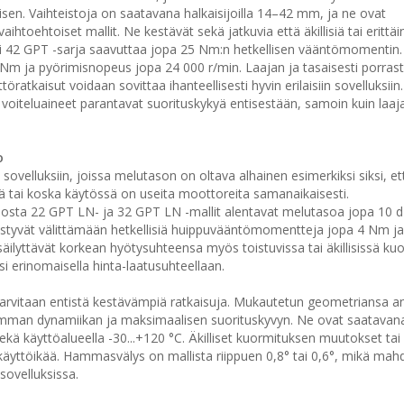
sen. Vaihteistoja on saatavana halkaisijoilla 14–42 mm, ja ne ovat
htoehtoiset mallit. Ne kestävät sekä jatkuvia että äkillisiä tai erittäi
 42 GPT -sarja saavuttaa jopa 25 Nm:n hetkellisen vääntömomentin. 
Nm ja pyörimisnopeus jopa 24 000 r/min. Laajan ja tasaisesti porras
ratkaisut voidaan sovittaa ihanteellisesti hyvin erilaisiin sovelluksiin
voiteluaineet parantavat suorituskykyä entisestään, samoin kuin laaj
o
ovelluksiin, joissa melutason on oltava alhainen esimerkiksi siksi, et
ä tai koska käytössä on useita moottoreita samanaikaisesti.
osta 22 GPT LN- ja 32 GPT LN -mallit alentavat melutasoa jopa 10 
pystyvät välittämään hetkellisiä huippuvääntömomentteja jopa 4 Nm j
, säilyttävät korkean hyötysuhteensa myös toistuvissa tai äkillisissä k
i erinomaisella hinta-laatusuhteellaan.
 tarvitaan entistä kestävämpiä ratkaisuja. Mukautetun geometriansa a
emman dynamiikan ja maksimaalisen suorituskyvyn. Ne ovat saatavana
a sekä käyttöalueella -30...+120 °C. Äkilliset kuormituksen muutokset tai
käyttöikää. Hammasvälys on mallista riippuen 0,8° tai 0,6°, mikä mahd
sovelluksissa.