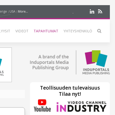
erige
USA
More...
LYYSIT
VIDEOT
TAPAHTUMAT
YHTEYSHENKILÖ
Teollisuuden tulevaisuus
Tilaa nyt!