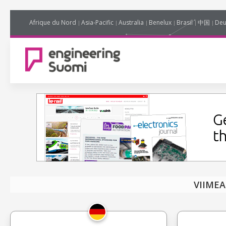
Afrique du Nord
Asia-Pacific
Australia
Benelux
Brasil
中国
Deu
VIIME