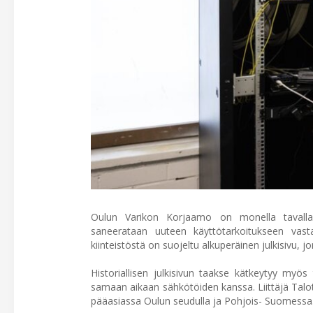
Oulun Varikon Korjaamo on monella tavalla erit
saneerataan uuteen käyttötarkoitukseen vasta
kiinteistöstä on suojeltu alkuperäinen julkisivu, 
Historiallisen julkisivun taakse kätkeytyy myös 
samaan aikaan sähkötöiden kanssa. Liittäjä Talote
pääasiassa Oulun seudulla ja Pohjois- Suomessa