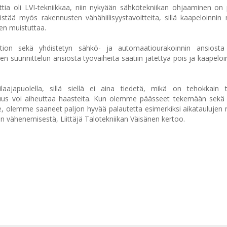
a oli LVI-tekniikkaa, niin nykyään sähkötekniikan ohjaaminen on 
tää myös rakennusten vähähiilisyystavoitteita, sillä kaapeloinnin
nen muistuttaa.
tion sekä yhdistetyn sähkö- ja automaatiourakoinnin ansiosta 
en suunnittelun ansiosta työvaiheita saatiin jätettyä pois ja kaapeloint
laajapuolella, sillä siellä ei aina tiedetä, mikä on tehokkain 
tuus voi aiheuttaa haasteita. Kun olemme päässeet tekemään sekä 
e, olemme saaneet paljon hyvää palautetta esimerkiksi aikataulujen
n vähenemisestä, Liittäjä Talotekniikan Väisänen kertoo.