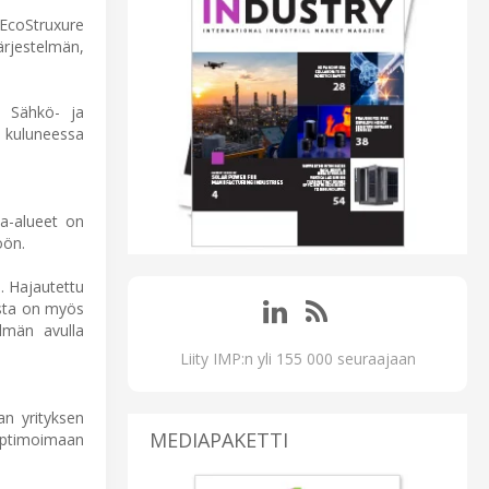
 EcoStruxure
ärjestelmän,
. Sähkö- ja
n kuluneessa
sa-alueet on
öön.
. Hajautettu
sta on myös
elmän avulla
Liity IMP:n yli 155 000 seuraajaan
an yrityksen
MEDIAPAKETTI
 optimoimaan