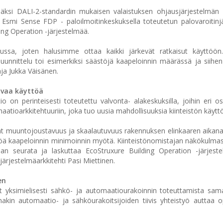
isäksi DALI-2-standardin mukaisen valaistuksen ohjausjärjestelmän
 Esmi Sense FDP - paloilmoitinkeskuksella toteutetun palovaroitinj
lding Operation -järjestelmää.
elussa, joten halusimme ottaa kaikki järkevät ratkaisut käyttöön
uunnittelu toi esimerkiksi säästöjä kaapeloinnin määrässä ja siihe
aja Jukka Väisänen.
vaa käyttöä
io on perinteisesti toteutettu valvonta- alakeskuksilla, joihin eri o
aatioarkkitehtuuriin, joka tuo uusia mahdollisuuksia kiinteistön käytt
t muuntojoustavuus ja skaalautuvuus rakennuksen elinkaaren aikana
ä kaapeloinnin minimoinnin myötä. Kiinteistönomistajan näkökulma
daan seurata ja laskuttaa EcoStruxure Building Operation -järjest
 järjestelmäarkkitehti Pasi Miettinen.
en
vat yksimielisesti sähkö- ja automaatiourakoinnin toteuttamista sam
akin automaatio- ja sähköurakoitsijoiden tiivis yhteistyö auttaa