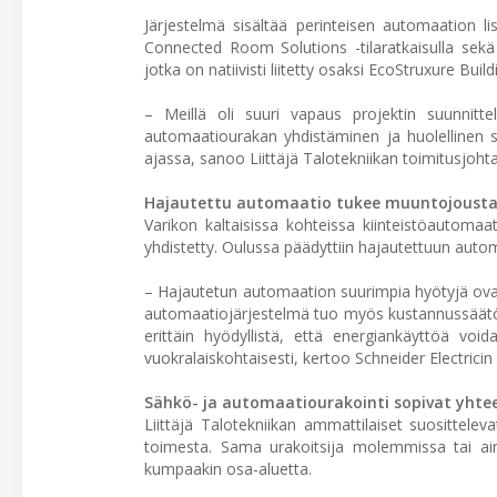
Järjestelmä sisältää perinteisen automaation l
Connected Room Solutions -tilaratkaisulla sekä
jotka on natiivisti liitetty osaksi EcoStruxure Bui
– Meillä oli suuri vapaus projektin suunnitt
automaatiourakan yhdistäminen ja huolellinen s
ajassa, sanoo Liittäjä Talotekniikan toimitusjoht
Hajautettu automaatio tukee muuntojousta
Varikon kaltaisissa kohteissa kiinteistöautomaat
yhdistetty. Oulussa päädyttiin hajautettuun autom
– Hajautetun automaation suurimpia hyötyjä ova
automaatiojärjestelmä tuo myös kustannussäätö
erittäin hyödyllistä, että energiankäyttöä voi
vuokralaiskohtaisesti, kertoo Schneider Electricin
Sähkö- ja automaatiourakointi sopivat yhte
Liittäjä Talotekniikan ammattilaiset suosittele
toimesta. Sama urakoitsija molemmissa tai ain
kumpaakin osa-aluetta.