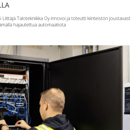
LLA
ittäjä Talotekniikka Oy innovoi ja toteutti kiinteistön joustavast
ämällä hajautettua automaatiota.