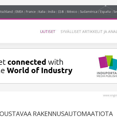
tschland
EMEA
France
Italia
India
日本
México
Sudamérica / España
Sv
UUTISET
SYVÄLLISET ARTIKKELIT JA ANA
www.engin
N JOUSTAVAA RAKENNUSAUTOMAATIOTA