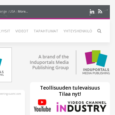
erige
USA
More...
LYYSIT
VIDEOT
TAPAHTUMAT
YHTEYSHENKILÖ
Teollisuuden tulevaisuus
Tilaa nyt!
eering-suomi.com