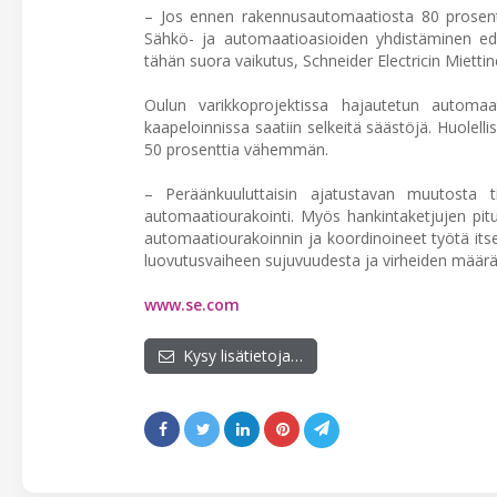
– Jos ennen rakennusautomaatiosta 80 prosentti
Sähkö- ja automaatioasioiden yhdistäminen edis
tähän suora vaikutus, Schneider Electricin Mietti
Oulun varikkoprojektissa hajautetun automaa
kaapeloinnissa saatiin selkeitä säästöjä. Huolellis
50 prosenttia vähemmän.
– Peräänkuuluttaisin ajatustavan muutosta ti
automaatiourakointi. Myös hankintaketjujen pi
automaatiourakoinnin ja koordinoineet työtä its
luovutusvaiheen sujuvuudesta ja virheiden määrä
www.se.com
Kysy lisätietoja…