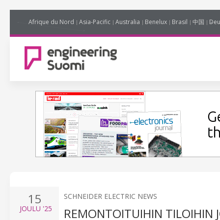
Afrique du Nord
Asia-Pacific
Australia
Benelux
Brasil
中国
Deu
15
SCHNEIDER ELECTRIC NEWS
JOULU
'25
REMONTOITUIHIN TILOIHI