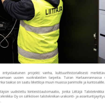
yislaatuinen projekti: vanha, kulttuurihistoriallisesti merkittäv
amaan uusien vuokralaisten tarpeita. Tuiran Hartaanrannassa si
jonka taakse on saatu liiketiloja muun muassa panimolle ja kuntosalille.
täysin uudistettu kiinteistöautomaatio, jonka Liittäjä Talotekniikka
kniikka Oy on sähköisen talotekniikan urakointi- ja asiantuntijayritys
.