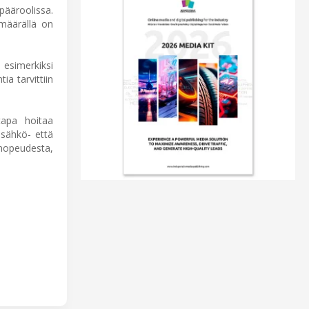
pääroolissa.
 määrällä on
esimerkiksi
ia tarvittiin
tapa hoitaa
sähkö- että
 nopeudesta,