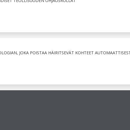
IDISET TEOLLISUUDEN OHJAUSRULLAT
LOGIAN, JOKA POISTAA HÄIRITSEVÄT KOHTEET AUTOMAATTISEST