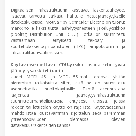
Digitaalisen infrastruktuurin kasvavat laskentatiheydet
lisäävät tarvetta tarkasti hallitulle nestejäähdytykselle
datakeskuksissa. Motivair by Schneider Electric on tuonut
markkinoille kaksi uutta jäähdytysnesteen jakeluyksikköä
(Cooling Distribution Unit, CDU), jotka on suunniteltu
vastaamaan erityisesti tekoäly- ja
suurteholaskentaympäristöjen (HPC) lämpökuormiin ja
infrastruktuurivaatimuksiin.
Käytäväasennettavat CDU-yksiköt osana kehittyvää
jäähdytysarkkitehtuuria
Uudet MCDU-45- ja MCDU-55-mallit eroavat yhtiön
aiemmista ratkaisuista siten, että ne on suunniteltu
asennettaviksi huoltokäytäville. Tämä asennustapa
laajentaa jäähdytysinfrastruktuurin
suunnittelumahdollisuuksia erityisesti tiloissa, joissa
räkkien tai lattiatilan käyttö on rajallista. Käytäväasennus
mahdollistaa joustavamman sijoittelun sekä paremman
yhteensopivuuden olemassa olevien
datakeskusrakenteiden kanssa.