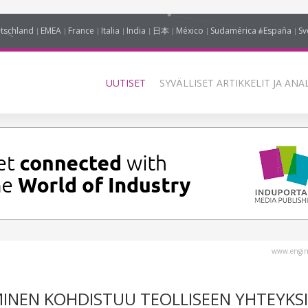
tschland
EMEA
France
Italia
India
日本
México
Sudamérica / España
Sv
UUTISET
SYVÄLLISET ARTIKKELIT JA ANA
www.engin
MINEN KOHDISTUU TEOLLISEEN YHTEYKS