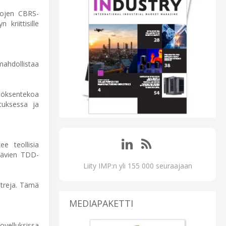
ltojen CBRS-
kriittisille
mahdollistaa
töksentekoa
stuksessa ja
ee teollisia
ttävien TDD-
Liity IMP:n yli 155 000 seuraajaan
etreja. Tämä
MEDIAPAKETTI
sovelluksissa