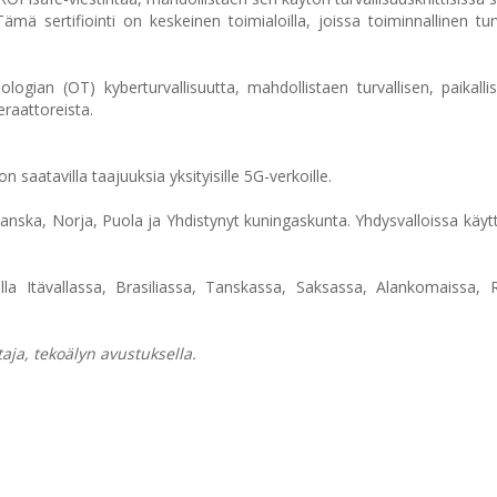
mä sertifiointi on keskeinen toimialoilla, joissa toiminnallinen tur
ogian (OT) kyberturvallisuutta, mahdollistaen turvallisen, paikallise
eraattoreista.
 saatavilla taajuuksia yksityisille 5G-verkoille.
anska, Norja, Puola ja Yhdistynyt kuningaskunta. Yhdysvalloissa käy
la Itävallassa, Brasiliassa, Tanskassa, Saksassa, Alankomaissa, 
aja, tekoälyn avustuksella.