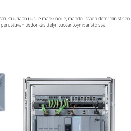
astruktuuriaan uusille markkinoille, mahdollistaen deterministisen
perustuvan tiedonkäsittelyn tuotantoympäristöissä.