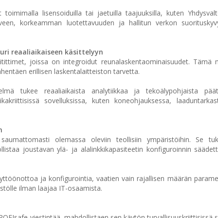
toimimalla lisensoiduilla tai jaetuilla taajuuksilla, kuten Yhdysva
een, korkeamman luotettavuuden ja hallitun verkon suorituskyvyn 
i reaaliaikaiseen käsittelyyn
eitittimet, joissa on integroidut reunalaskentaominaisuudet. Tämä 
entäen erillisen laskentalaitteiston tarvetta.
elmä tukee reaaliaikaista analytiikkaa ja tekoälypohjaista pää
kakriittisissä sovelluksissa, kuten koneohjauksessa, laaduntarka
n
 saumattomasti olemassa oleviin teollisiin ympäristöihin. Se tuk
listaa joustavan ylä- ja alalinkkikapasiteetin konfiguroinnin sääde
äyttöönottoa ja konfigurointia, vaatien vain rajallisen määrän param
stölle ilman laajaa IT-osaamista.
OFIsafe-viestintää, mahdollistaen sen käytön turvallisuuskriittisissä 