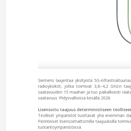
Siemens laajentaa yksityistä 5G-infrastruktuuri
radioyksiköt, jotka toimivat 3,8–4,2 GHz:n taa
saatavuuden 15 maahan ja tuo paikallisesti räätäl
saatavuus Yhdysvalloissa kesällä 2026.
Lisensoitu taajuus deterministiseen teollise
Teolliset ympäristöt tuottavat yhä enemmän data
Perinteiset lisensoimattomilla taajuuksilla toimiva
tuotantoympäristöissä.