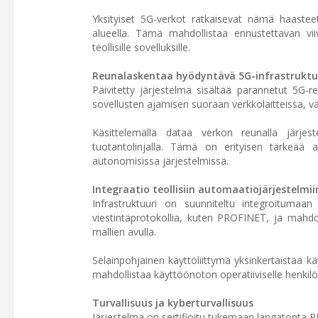
Yksityiset 5G-verkot ratkaisevat nämä haasteet 
alueella. Tämä mahdollistaa ennustettavan viiv
teollisille sovelluksille.
Reunalaskentaa hyödyntävä 5G-infrastruktuur
Päivitetty järjestelmä sisältää parannetut 5G-r
sovellusten ajamisen suoraan verkkolaitteissa, väh
Käsittelemällä dataa verkon reunalla järjest
tuotantolinjalla. Tämä on erityisen tärkeää ai
autonomisissa järjestelmissä.
Integraatio teollisiin automaatiojärjestelmii
Infrastruktuuri on suunniteltu integroitumaan
viestintäprotokollia, kuten PROFINET, ja mahdol
mallien avulla.
Selainpohjainen käyttöliittymä yksinkertaistaa k
mahdollistaa käyttöönoton operatiiviselle henkilö
Turvallisuus ja kyberturvallisuus
Järjestelmä on sertifioitu tukemaan langatonta PR