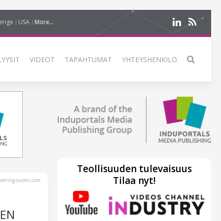
erige
USA
More...
LYYSIT
VIDEOT
TAPAHTUMAT
YHTEYSHENKILÖ
Teollisuuden tulevaisuus
Tilaa nyt!
eering-suomi.com
IEN