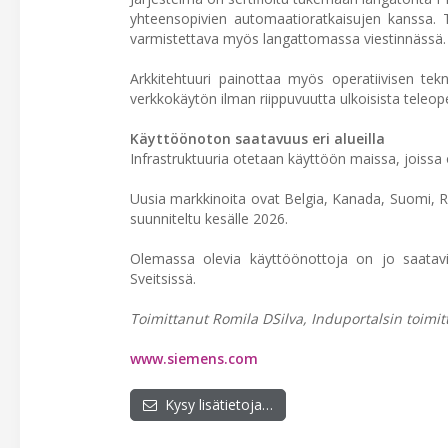
yhteensopivien automaatioratkaisujen kanssa. Tä
varmistettava myös langattomassa viestinnässä.
Arkkitehtuuri painottaa myös operatiivisen teknol
verkkokäytön ilman riippuvuutta ulkoisista teleop
Käyttöönoton saatavuus eri alueilla
Infrastruktuuria otetaan käyttöön maissa, joissa on
Uusia markkinoita ovat Belgia, Kanada, Suomi, R
suunniteltu kesälle 2026.
Olemassa olevia käyttöönottoja on jo saatavil
Sveitsissä.
Toimittanut Romila DSilva, Induportalsin toimitt
www.siemens.com
Kysy lisätietoja…