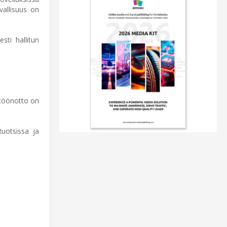
vallisuus on
sti hallitun
ttöönotto on
Ruotsissa ja