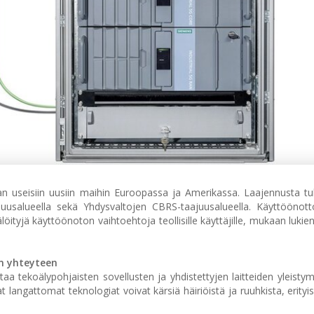
aan useisiin uusiin maihin Euroopassa ja Amerikassa. Laajennusta t
juusalueella sekä Yhdysvaltojen CBRS-taajuusalueella. Käyttöönot
öityjä käyttöönoton vaihtoehtoja teollisille käyttäjille, mukaan lukie
en yhteyteen
a tekoälypohjaisten sovellusten ja yhdistettyjen laitteiden yleisty
t langattomat teknologiat voivat kärsiä häiriöistä ja ruuhkista, erityis