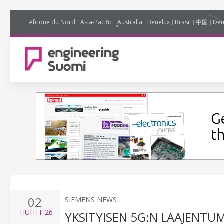
Afrique du Nord
Asia-Pacific
Australia
Benelux
Brasil
中国
Deu
02
SIEMENS NEWS
HUHTI
'26
YKSITYISEN 5G:N LAAJENTU