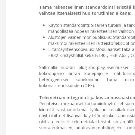
Tämä rakenteellinen standardointi eristää ka
vaihtaa itsenäisesti huoltorutiinien aikana:
Käytön standardointi: Sisäinen turbiini ja t
mahdollistaa nopean rakenteellisen vaihdon 
Alustojen välinen monipuolisuus: Standardoitu
maksimoi rakenteellisen laitteistofleksOption 
Liitäntäyhteensopivuus: Modulaariset taka-ada
ER32-kiristysholkit sekä BT40-, HSK-A63-, C6
Sallimalla suoran plug-and-play-asennuksen 
kokoonpano antaa konepajoille mahdollisu
heterogeenisen konekannan. Tämä minimoi
kokonaistehokkuuden (OEE).
Telemetrian integrointi ja kustannussääst
Perinteiset mekaaniset tai turbiinikäyttöiset suurno
kiinteitä vastaanottimia työkalun reaaliaik
näyttölaitteet lisäävät käyttöönottokustannuksi
ohittaa erilliset telemetrialaitteistot siirtä
suoraan ilmaisen, ladattavan mobiiliohjelmiston 