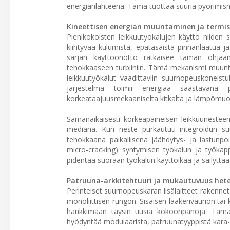
energianlähteenä. Tämä tuottaa suuria pyörimisn
Kineettisen energian muuntaminen ja termi
Pienikokoisten leikkuutyökalujen käyttö niiden 
kiihtyvää kulumista, epätasaista pinnanlaatua ja
sarjan käyttöönotto ratkaisee tämän ohjaama
tehokkaaseen turbiiniin. Tämä mekanismi muunta
leikkuutyökalut vaadittaviin suurnopeuskoneist
järjestelmä toimii energiaa säästävänä 
korkeataajuusmekaaniselta kitkalta ja lämpömu
Samanaikaisesti korkeapaineisen leikkuunesteen 
mediana. Kun neste purkautuu integroidun suu
tehokkaana paikallisena jäähdytys- ja lastun
micro-cracking) syntymisen työkalun ja työkap
pidentää suoraan työkalun käyttöikää ja säilyttää
Patruuna-arkkitehtuuri ja mukautuvuus heter
Perinteiset suurnopeuskaran lisälaitteet rakenne
monoliittisen rungon. Sisäisen laakerivaurion 
hankkimaan täysin uusia kokoonpanoja. Tämän 
hyödyntää modulaarista, patruunatyyppistä kara-a