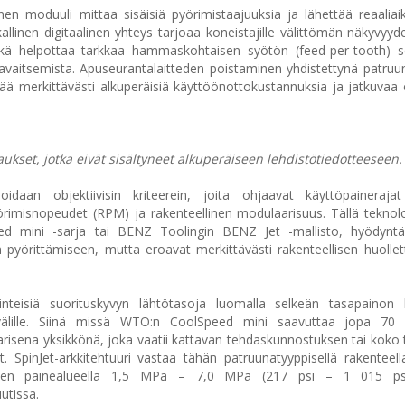
en moduuli mittaa sisäisiä pyörimistaajuuksia ja lähettää reaaliai
allinen digitaalinen yhteys tarjoaa koneistajille välittömän näkyvyyde
ikä helpottaa tarkkaa hammaskohtaisen syötön (feed-per-tooth) s
avaitsemista. Apuseurantalaitteden poistaminen yhdistettynä patru
ää merkittävästi alkuperäisiä käyttöönottokustannuksia ja jatkuvaa o
staukset, jotka eivät sisältyneet alkuperäiseen lehdistötiedotteeseen.
oidaan objektiivisin kriteerein, joita ohjaavat käyttöpainerajat
imisnopeudet (RPM) ja rakenteellinen modulaarisuus. Tällä teknolo
eed mini -sarja tai BENZ Toolingin BENZ Jet -mallisto, hyödynt
en pyörittämiseen, mutta eroavat merkittävästi rakenteellisen huolle
inteisiä suorituskyvyn lähtötasoja luomalla selkeän tasapainon h
 välille. Siinä missä WTO:n CoolSpeed mini saavuttaa jopa 7
arisena yksikkönä, joka vaatii kattavan tehdaskunnostuksen tai koko
. SpinJet-arkkitehtuuri vastaa tähän patruunatyyppisellä rakenteel
nesteen painealueella 1,5 MPa – 7,0 MPa (217 psi – 1 015 ps
utissa.