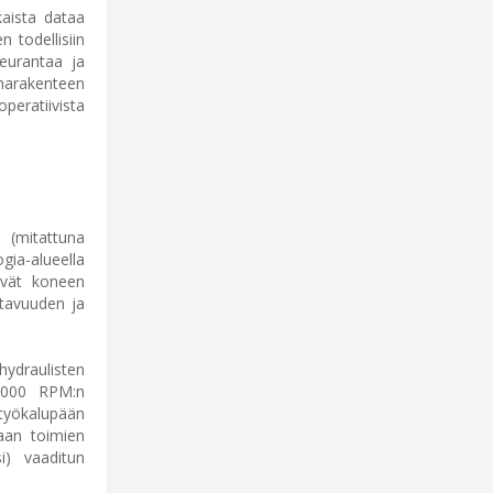
kaista dataa
n todellisiin
eurantaa ja
unarakenteen
peratiivista
 (mitattuna
gia-alueella
ävät koneen
ttavuuden ja
ydraulisten
0 000 RPM:n
 työkalupään
laan toimien
i) vaaditun