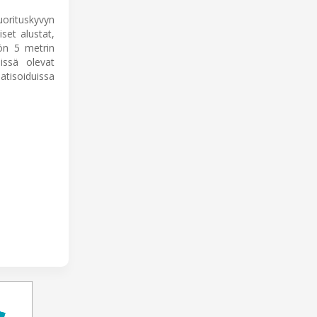
orituskyvyn
iset alustat,
öön 5 metrin
lissä olevat
tisoiduissa