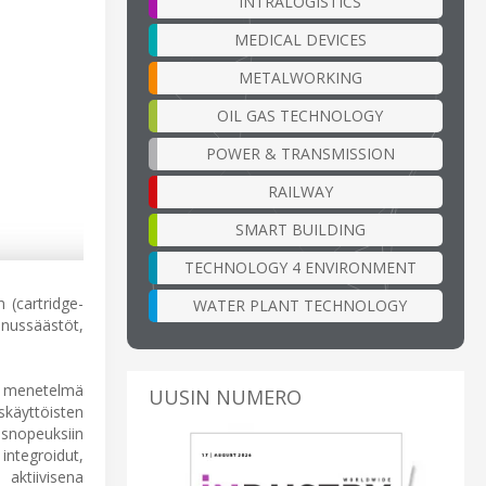
INTRALOGISTICS
MEDICAL DEVICES
METALWORKING
OIL GAS TECHNOLOGY
POWER & TRANSMISSION
RAILWAY
SMART BUILDING
TECHNOLOGY 4 ENVIRONMENT
 (cartridge-
WATER PLANT TECHNOLOGY
ussäästöt,
en menetelmä
UUSIN NUMERO
skäyttöisten
isnopeuksiin
integroidut,
ktiivisena