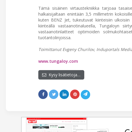
Tämä sisäinen virtaustekniikka tarjoaa tasa
halkaisijaltaan enintään 3,5 millimetrin kokoisill
kuten BENZ Jet, tukeutuvat kiinteisiin ulkoisii
kiinteällä vastaanotinalueella, Tungaloyn sii
vastaanotinlaitteet optimoiden solmukohtaise
tuotantolinjoissa.
Toimittanut Evgeny Churilov, Induportals Media
www.tungaloy.com
Kysy lisätietoja…