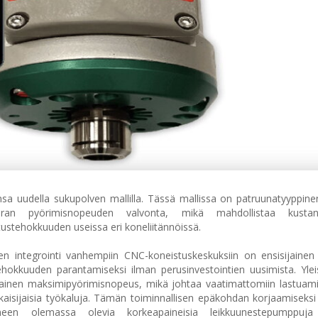
nsa uudella sukupolven mallilla. Tässä mallissa on patruunatyyppinen
ran pyörimisnopeuden valvonta, mikä mahdollistaa kustann
stehokkuuden useissa eri koneliitännöissä.
ien integrointi vanhempiin CNC-koneistuskeskuksiin on ensisijain
ehokkuuden parantamiseksi ilman perusinvestointien uusimista. Ylei
hainen maksimipyörimisnopeus, mikä johtaa vaatimattomiin lastuam
kaisijaisia työkaluja. Tämän toiminnallisen epäkohdan korjaamiseksi 
een olemassa olevia korkeapaineisia leikkuunestepumppuja a