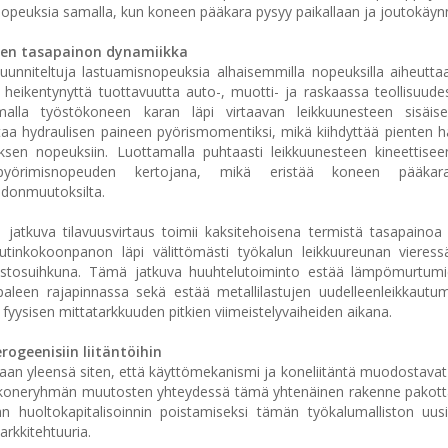
opeuksia samalla, kun koneen pääkara pysyy paikallaan ja joutokäynni
sen tasapainon dynamiikka
suunniteltuja lastuamisnopeuksia alhaisemmilla nopeuksilla aiheutta
 heikentynyttä tuottavuutta auto-, muotti- ja raskaassa teollisuudes
lla työstökoneen karan läpi virtaavan leikkuunesteen sisäisee
a hydraulisen paineen pyörismomentiksi, mikä kiihdyttää pienten ha
uksen nopeuksiin. Luottamalla puhtaasti leikkuunesteen kineettise
pyörimisnopeuden kertojana, mikä eristää koneen pääkara
odonmuutoksilta.
jatkuva tilavuusvirtaus toimii kaksitehoisena termistä tasapainoa 
tinkokoonpanon läpi välittömästi työkalun leikkuureunan vieressä
poistosuihkuna. Tämä jatkuva huuhtelutoiminto estää lämpömurtumi
paleen rajapinnassa sekä estää metallilastujen uudelleenleikkaut
 fyysisen mittatarkkuuden pitkien viimeistelyvaiheiden aikana.
ogeenisiin liitäntöihin
taan yleensä siten, että käyttömekanismi ja koneliitäntä muodostavat
tai koneryhmän muutosten yhteydessä tämä yhtenäinen rakenne pakott
huoltokapitalisoinnin poistamiseksi tämän työkalumalliston uusi
rkkitehtuuria.