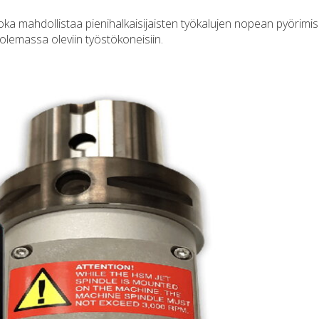
oka mahdollistaa pienihalkaisijaisten työkalujen nopean pyörimis
lemassa oleviin työstökoneisiin.