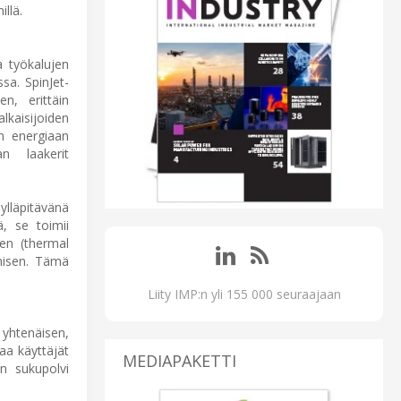
llä.
a työkalujen
sa. SpinJet-
n, erittäin
lkaisijoiden
en energiaan
n laakerit
ylläpitävänä
, se toimii
en (thermal
umisen. Tämä
Liity IMP:n yli 155 000 seuraajaan
 yhtenäisen,
aa käyttäjät
MEDIAPAKETTI
n sukupolvi