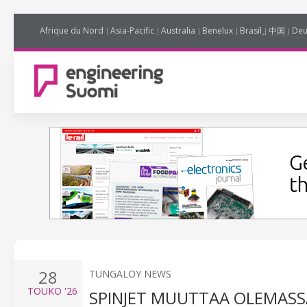
Afrique du Nord
Asia-Pacific
Australia
Benelux
Brasil
中国
Deu
28
TUNGALOY NEWS
TOUKO
'26
SPINJET MUUTTAA OLEMASS