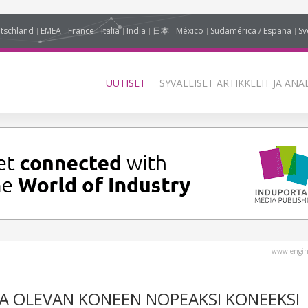
tschland
EMEA
France
Italia
India
日本
México
Sudamérica / España
Sv
UUTISET
SYVÄLLISET ARTIKKELIT JA ANA
www.engin
A OLEVAN KONEEN NOPEAKSI KONEEKSI