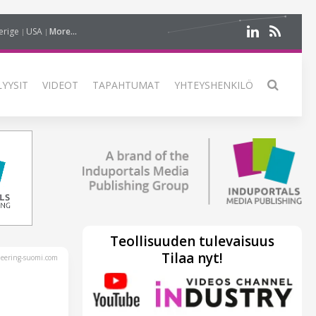
erige
USA
More...
LYYSIT
VIDEOT
TAPAHTUMAT
YHTEYSHENKILÖ
Teollisuuden tulevaisuus
Tilaa nyt!
eering-suomi.com