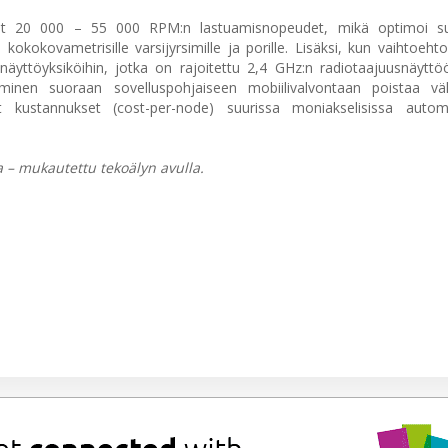
iset 20 000 – 55 000 RPM:n lastuamisnopeudet, mikä optimoi su
e kokokovametrisille varsijyrsimille ja porille. Lisäksi, kun vaihtoehto
n näyttöyksiköihin, jotka on rajoitettu 2,4 GHz:n radiotaajuusnäytt
rtyminen suoraan sovelluspohjaiseen mobiilivalvontaan poistaa vä
t kustannukset (cost-per-node) suurissa moniakselisissa automa
 – mukautettu tekoälyn avulla.