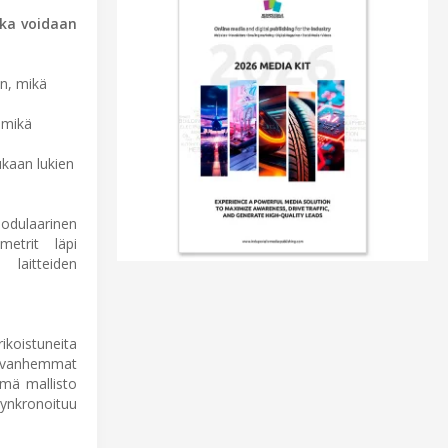
oka voidaan
an, mikä
, mikä
ukaan lukien
odulaarinen
etrit läpi
laitteiden
rikoistuneita
ä vanhemmat
ämä mallisto
synkronoituu