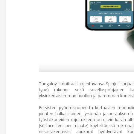
Tungaloy ilmoittaa laajentavansa SpinJet-sarjaa
type) rakenne sekä sovelluspohjainen ka
yksinkertaisemman huollon ja paremman koneistu
Erityisten pyörimisnopeutta kertaavien moduul
pienten halkaisijoiden jyrsinnän ja porauksen t
työstökoneiden rajoituksena on usein karan al
(surface feet per minute) käytettäessä mikrohal
nesterakenteiset apukarat hyödyntävät kon