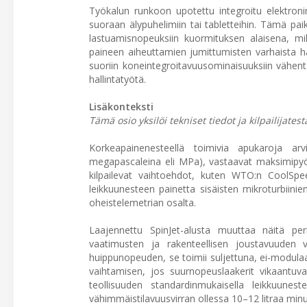
Työkalun runkoon upotettu integroitu elektronin
suoraan älypuhelimiin tai tabletteihin. Tämä paik
lastuamisnopeuksiin kuormituksen alaisena, m
paineen aiheuttamien jumittumisten varhaista h
suoriin koneintegroitavuusominaisuuksiin vähent
hallintatyötä.
Lisäkonteksti
Tämä osio yksilöi tekniset tiedot ja kilpailijate
Korkeapainenesteellä toimivia apukaroja arvi
megapascaleina eli MPa), vastaavat maksimipyör
kilpailevat vaihtoehdot, kuten WTO:n CoolSp
leikkuunesteen painetta sisäisten mikroturbiini
oheistelemetrian osalta.
Laajennettu SpinJet-alusta muuttaa näitä per
vaatimusten ja rakenteellisen joustavuuden
huippunopeuden, se toimii suljettuna, ei-modula
vaihtamisen, jos suurnopeuslaakerit vikaantuvat
teollisuuden standardinmukaisella leikkuu
vähimmäistilavuusvirran ollessa 10–12 litraa minu