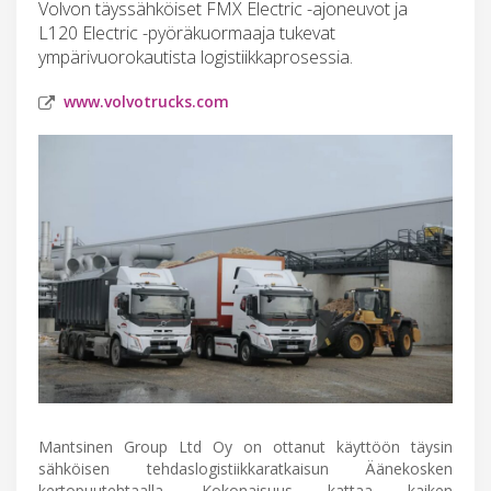
Volvon täyssähköiset FMX Electric -ajoneuvot ja
L120 Electric -pyöräkuormaaja tukevat
ympärivuorokautista logistiikkaprosessia.
www.volvotrucks.com
Mantsinen Group Ltd Oy on ottanut käyttöön täysin
sähköisen tehdaslogistiikkaratkaisun Äänekosken
kertopuutehtaalla. Kokonaisuus kattaa kaiken