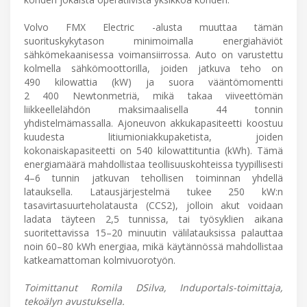
Volvo FMX Electric -alusta muuttaa tämän
suorituskykytason minimoimalla energiahäviöt
sähkömekaanisessa voimansiirrossa. Auto on varustettu
kolmella sähkömoottorilla, joiden jatkuva teho on
490 kilowattia (kW) ja suora vääntömomentti
2 400 Newtonmetriä, mikä takaa viiveettömän
liikkeellelähdön maksimaalisella 44 tonnin
yhdistelmämassalla. Ajoneuvon akkukapasiteetti koostuu
kuudesta litiumioniakkupaketista, joiden
kokonaiskapasiteetti on 540 kilowattituntia (kWh). Tämä
energiamäärä mahdollistaa teollisuuskohteissa tyypillisesti
4–6 tunnin jatkuvan tehollisen toiminnan yhdellä
latauksella. Latausjärjestelmä tukee 250 kW:n
tasavirtasuurteholatausta (CCS2), jolloin akut voidaan
ladata täyteen 2,5 tunnissa, tai työsyklien aikana
suoritettavissa 15–20 minuutin välilatauksissa palauttaa
noin 60–80 kWh energiaa, mikä käytännössä mahdollistaa
katkeamattoman kolmivuorotyön.
Toimittanut Romila DSilva, Induportals-toimittaja,
tekoälyn avustuksella.