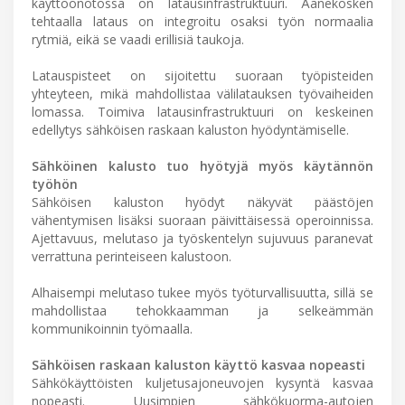
käyttöönotossa on latausinfrastruktuuri. Äänekosken
tehtaalla lataus on integroitu osaksi työn normaalia
rytmiä, eikä se vaadi erillisiä taukoja.
Latauspisteet on sijoitettu suoraan työpisteiden
yhteyteen, mikä mahdollistaa välilatauksen työvaiheiden
lomassa. Toimiva latausinfrastruktuuri on keskeinen
edellytys sähköisen raskaan kaluston hyödyntämiselle.
Sähköinen kalusto tuo hyötyjä myös käytännön
työhön
Sähköisen kaluston hyödyt näkyvät päästöjen
vähentymisen lisäksi suoraan päivittäisessä operoinnissa.
Ajettavuus, melutaso ja työskentelyn sujuvuus paranevat
verrattuna perinteiseen kalustoon.
Alhaisempi melutaso tukee myös työturvallisuutta, sillä se
mahdollistaa tehokkaamman ja selkeämmän
kommunikoinnin työmaalla.
Sähköisen raskaan kaluston käyttö kasvaa nopeasti
Sähkökäyttöisten kuljetusajoneuvojen kysyntä kasvaa
nopeasti. Uusimpien sähkökuorma-autojen