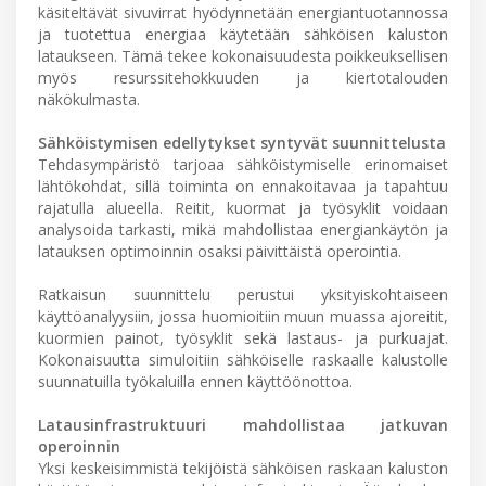
käsiteltävät sivuvirrat hyödynnetään energiantuotannossa
ja tuotettua energiaa käytetään sähköisen kaluston
lataukseen. Tämä tekee kokonaisuudesta poikkeuksellisen
myös resurssitehokkuuden ja kiertotalouden
näkökulmasta.
Sähköistymisen edellytykset syntyvät suunnittelusta
Tehdasympäristö tarjoaa sähköistymiselle erinomaiset
lähtökohdat, sillä toiminta on ennakoitavaa ja tapahtuu
rajatulla alueella. Reitit, kuormat ja työsyklit voidaan
analysoida tarkasti, mikä mahdollistaa energiankäytön ja
latauksen optimoinnin osaksi päivittäistä operointia.
Ratkaisun suunnittelu perustui yksityiskohtaiseen
käyttöanalyysiin, jossa huomioitiin muun muassa ajoreitit,
kuormien painot, työsyklit sekä lastaus- ja purkuajat.
Kokonaisuutta simuloitiin sähköiselle raskaalle kalustolle
suunnatuilla työkaluilla ennen käyttöönottoa.
Latausinfrastruktuuri mahdollistaa jatkuvan
operoinnin
Yksi keskeisimmistä tekijöistä sähköisen raskaan kaluston