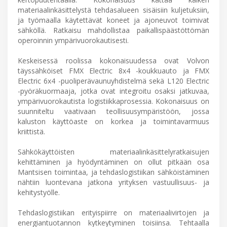
materiaalinkäsittelystä tehdasalueen sisäisiin kuljetuksiin,
ja työmaalla käytettävät koneet ja ajoneuvot toimivat
sähköllä. Ratkaisu mahdollistaa paikallispäästöttömän
operoinnin ympärivuorokautisesti.
Keskeisessä roolissa kokonaisuudessa ovat Volvon
täyssähköiset FMX Electric 8x4 -koukkuauto ja FMX
Electric 6x4 -puoliperävaunuyhdistelmä sekä L120 Electric
-pyöräkuormaaja, jotka ovat integroitu osaksi jatkuvaa,
ympärivuorokautista logistiikkaprosessia. Kokonaisuus on
suunniteltu vaativaan teollisuusympäristöön, jossa
kaluston käyttöaste on korkea ja toimintavarmuus
kriittistä.
Sähkökäyttöisten materiaalinkäsittelyratkaisujen
kehittäminen ja hyödyntäminen on ollut pitkään osa
Mantsisen toimintaa, ja tehdaslogistiikan sähköistäminen
nähtiin luontevana jatkona yrityksen vastuullisuus- ja
kehitystyölle.
Tehdaslogistiikan erityispiirre on materiaalivirtojen ja
energiantuotannon kytkeytyminen toisiinsa. Tehtaalla