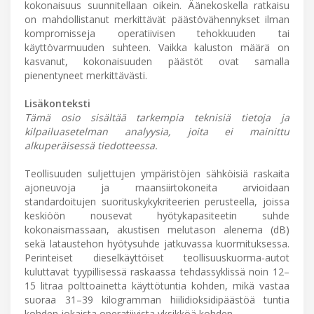
kokonaisuus suunnitellaan oikein. Äänekoskella ratkaisu
on mahdollistanut merkittävät päästövähennykset ilman
kompromisseja operatiivisen tehokkuuden tai
käyttövarmuuden suhteen. Vaikka kaluston määrä on
kasvanut, kokonaisuuden päästöt ovat samalla
pienentyneet merkittävästi.
Lisäkonteksti
Tämä osio sisältää tarkempia teknisiä tietoja ja
kilpailuasetelman analyysia, joita ei mainittu
alkuperäisessä tiedotteessa.
Teollisuuden suljettujen ympäristöjen sähköisiä raskaita
ajoneuvoja ja maansiirtokoneita arvioidaan
standardoitujen suorituskykykriteerien perusteella, joissa
keskiöön nousevat hyötykapasiteetin suhde
kokonaismassaan, akustisen melutason alenema (dB)
sekä lataustehon hyötysuhde jatkuvassa kuormituksessa.
Perinteiset dieselkäyttöiset teollisuuskuorma-autot
kuluttavat tyypillisessä raskaassa tehdassyklissä noin 12–
15 litraa polttoainetta käyttötuntia kohden, mikä vastaa
suoraa 31–39 kilogramman hiilidioksidipäästöä tuntia
kohden jokaista operatiivista yksikköä kohden.