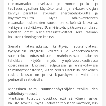
toimintamatkat soveltuvat jo moniin jakelu- ja
teollisuuslogistiikan käyttökohteisiin, ja akkuteknologian
kehitys parantaa jatkuvasti energiatehokkuutta ja
käyttövarmuutta. Myös sähkökäyttöisten
maanrakennuskoneiden suosio on selkeässä kasvussa.
Kehitystä vauhdittavat EU:n kiristyvät päästövaatimukset,
yritysten omat hiilineutraaliustavoitteet sekä raskaan
kaluston teknologinen kehitys.
Samalla latausratkaisut kehittyvät: suurteholataus,
työsykleihin integroitu välilataus ja kohdekohtaisesti
suunniteltu infrastruktuuri mahdollistavat kaluston
tehokkaan käytön myös ympärivuorokautisessa
operoinnissa. Erityisesti suljetuissa ja ennakoitavissa
toimintaympäristöissä, kuten teollisuusalueilla, sähköinen
raskas kalusto on jo nyt kilpailukykyinen vaihtoehto
perinteisille ratkaisuille.
Mantsinen toimii suunnannäyttäjänä teollisuuden
sähköistymisessä
Mantsisen toteutus osoittaa, että sähköinen raskas
kalusto soveltuu myös vaativaan teolliseen käyttöön, kun