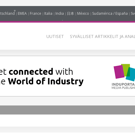
tschland
EMEA
France
Italia
India
日本
México
Sudamérica / España
Sv
UUTISET
SYVÄLLISET ARTIKKELIT JA ANA