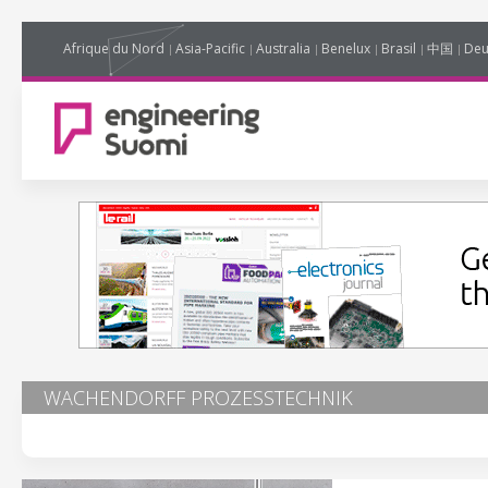
Afrique du Nord
Asia-Pacific
Australia
Benelux
Brasil
中国
Deu
WACHENDORFF PROZESSTECHNIK