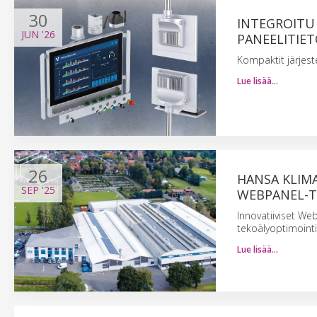
30
INTEGROITU 
JUN
'26
PANEELITIE
Kompaktit järjest
Lue lisää…
26
HANSA KLIM
SEP
'25
WEBPANEL-T
Innovatiiviset Web
tekoälyoptimoint
Lue lisää…