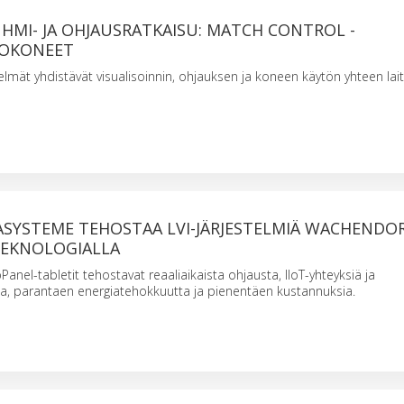
HMI- JA OHJAUSRATKAISU: MATCH CONTROL -
TOKONEET
elmät yhdistävät visualisoinnin, ohjauksen ja koneen käytön yhteen lai
ASYSTEME TEHOSTAA LVI-JÄRJESTELMIÄ WACHENDO
EKNOLOGIALLA
Panel-tabletit tehostavat reaaliaikaista ohjausta, IIoT-yhteyksiä ja
ia, parantaen energiatehokkuutta ja pienentäen kustannuksia.