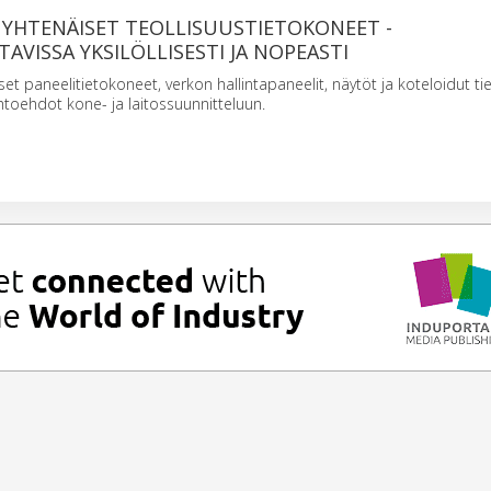
 YHTENÄISET TEOLLISUUSTIETOKONEET -
AVISSA YKSILÖLLISESTI JA NOPEASTI
set paneelitietokoneet, verkon hallintapaneelit, näytöt ja koteloidut t
htoehdot kone- ja laitossuunnitteluun.