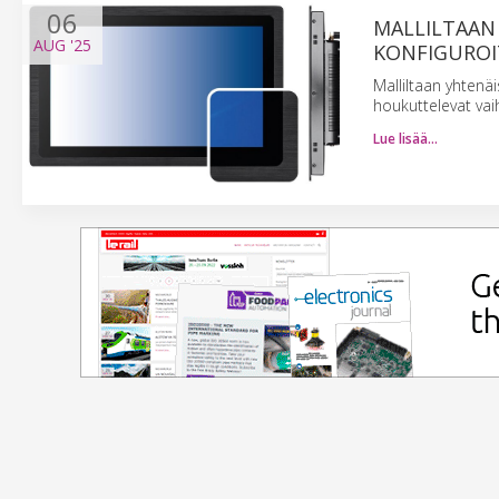
06
MALLILTAAN
AUG
'25
KONFIGUROIT
Malliltaan yhtenäi
houkuttelevat vai
Lue lisää…