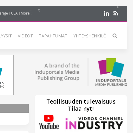
erige
USA
More...
LYYSIT
VIDEOT
TAPAHTUMAT
YHTEYSHENKILÖ
Teollisuuden tulevaisuus
Tilaa nyt!