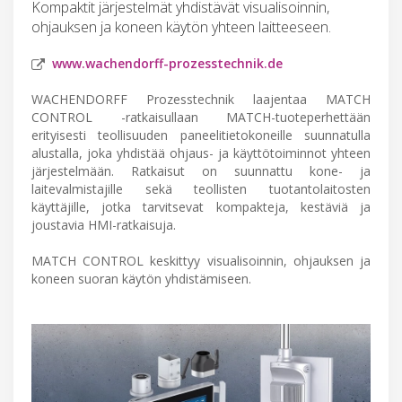
Kompaktit järjestelmät yhdistävät visualisoinnin,
ohjauksen ja koneen käytön yhteen laitteeseen.
www.wachendorff-prozesstechnik.de
WACHENDORFF Prozesstechnik laajentaa MATCH
CONTROL -ratkaisullaan MATCH-tuoteperhettään
erityisesti teollisuuden paneelitietokoneille suunnatulla
alustalla, joka yhdistää ohjaus- ja käyttötoiminnot yhteen
järjestelmään. Ratkaisut on suunnattu kone- ja
laitevalmistajille sekä teollisten tuotantolaitosten
käyttäjille, jotka tarvitsevat kompakteja, kestäviä ja
joustavia HMI-ratkaisuja.
MATCH CONTROL keskittyy visualisoinnin, ohjauksen ja
koneen suoran käytön yhdistämiseen.