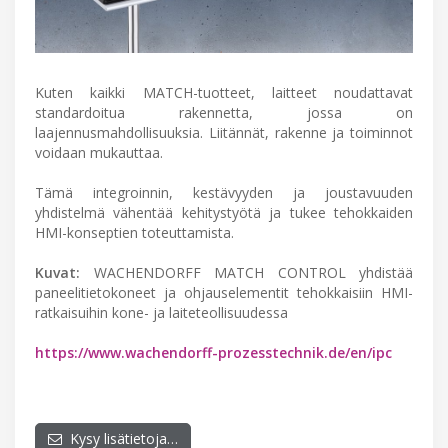
Kuten kaikki MATCH-tuotteet, laitteet noudattavat
standardoitua rakennetta, jossa on
laajennusmahdollisuuksia. Liitännät, rakenne ja toiminnot
voidaan mukauttaa.
Tämä integroinnin, kestävyyden ja joustavuuden
yhdistelmä vähentää kehitystyötä ja tukee tehokkaiden
HMI-konseptien toteuttamista.
Kuvat:
WACHENDORFF MATCH CONTROL yhdistää
paneelitietokoneet ja ohjauselementit tehokkaisiin HMI-
ratkaisuihin kone- ja laiteteollisuudessa
https://www.wachendorff-prozesstechnik.de/en/ipc
Kysy lisätietoja…