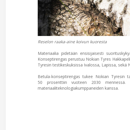
Reselon raaka-aine koivun kuoresta
Materiaalia pidetään ensisijaisesti suoritusky
Konseptirengas perustuu Nokian Tyres Hakkapelii
Tyresin testikeskuksissa Ivalossa, Lapissa, sekä N
Betula-konseptirengas tukee Nokian Tyresin tav
50 prosenttiin vuoteen 2030 mennessä. Yh
materiaaliteknologiakumppaneiden kanssa.