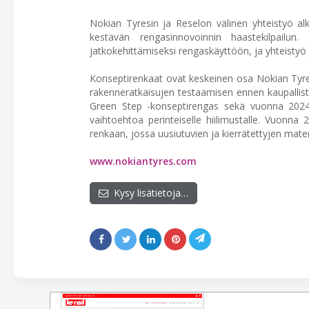
Nokian Tyresin ja Reselon välinen yhteistyö 
kestävän rengasinnovoinnin haastekilpailun
jatkokehittämiseksi rengaskäyttöön, ja yhteistyö
Konseptirenkaat ovat keskeinen osa Nokian Tyresi
rakenneratkaisujen testaamisen ennen kaupallist
Green Step -konseptirengas sekä vuonna 2024 l
vaihtoehtoa perinteiselle hiilimustalle. Vuonn
renkaan, jossa uusiutuvien ja kierrätettyjen mat
www.nokiantyres.com
Kysy lisätietoja…