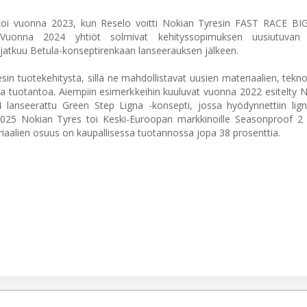
alkoi vuonna 2023, kun Reselo voitti Nokian Tyresin FAST RACE B
. Vuonna 2024 yhtiöt solmivat kehityssopimuksen uusiutuvan 
 jatkuu Betula-konseptirenkaan lanseerauksen jälkeen.
n tuotekehitystä, sillä ne mahdollistavat uusien materiaalien, tekno
a tuotantoa. Aiempiin esimerkkeihin kuuluvat vuonna 2022 esitelty 
anseerattu Green Step Ligna -konsepti, jossa hyödynnettiin ligni
a 2025 Nokian Tyres toi Keski-Euroopan markkinoille Seasonproof 2 
eriaalien osuus on kaupallisessa tuotannossa jopa 38 prosenttia.