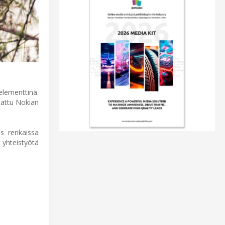
elementtinä.
tattu Nokian
us renkaissa
hteistyötä