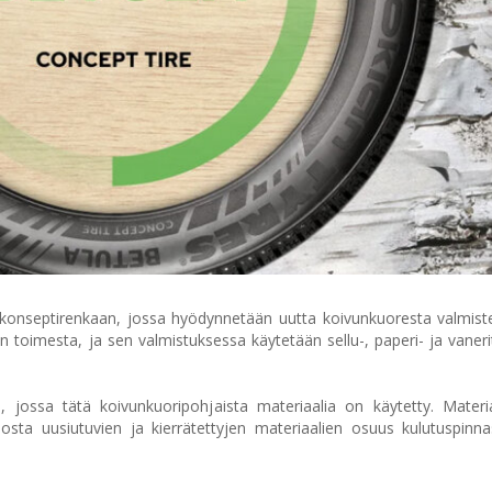
-konseptirenkaan, jossa hyödynnetään uutta koivunkuoresta valmist
n toimesta, ja sen valmistuksessa käytetään sellu-, paperi- ja vaneri
 jossa tätä koivunkuoripohjaista materiaalia on käytetty. Materi
osta uusiutuvien ja kierrätettyjen materiaalien osuus kulutuspin