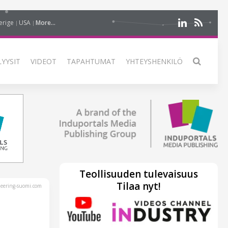
erige
USA
More...
LYYSIT
VIDEOT
TAPAHTUMAT
YHTEYSHENKILÖ
Teollisuuden tulevaisuus
Tilaa nyt!
eering-suomi.com