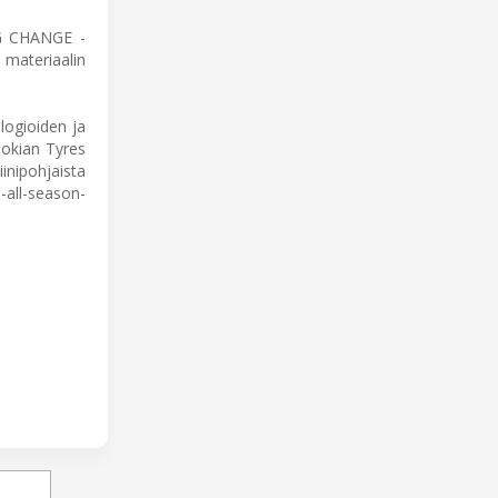
IG CHANGE -
materiaalin
logioiden ja
Nokian Tyres
inipohjaista
-all-season-