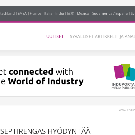
tschland
EMEA
France
Italia
India
日本
México
Sudamérica / España
Sv
UUTISET
SYVÄLLISET ARTIKKELIT JA ANA
www.engin
NSEPTIRENGAS HYÖDYNTÄÄ