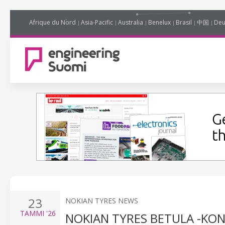
Afrique du Nord
Asia-Pacific
Australia
Benelux
Brasil
中国
Deu
23
NOKIAN TYRES NEWS
TAMMI
'26
NOKIAN TYRES BETULA -KO