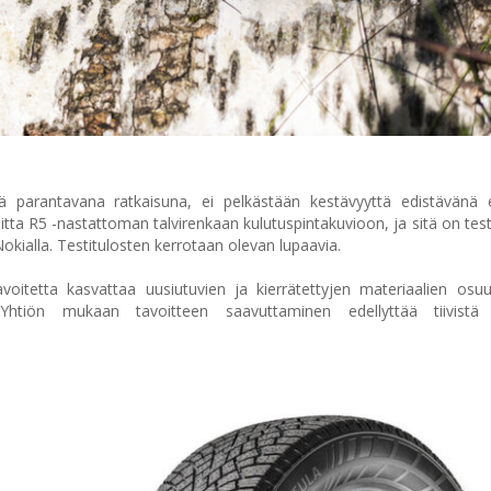
kyä parantavana ratkaisuna, ei pelkästään kestävyyttä edistävänä 
tta R5 -nastattoman talvirenkaan kulutuspintakuvioon, ja sitä on tes
okialla. Testitulosten kerrotaan olevan lupaavia.
oitetta kasvattaa uusiutuvien ja kierrätettyjen materiaalien osu
tiön mukaan tavoitteen saavuttaminen edellyttää tiivistä y