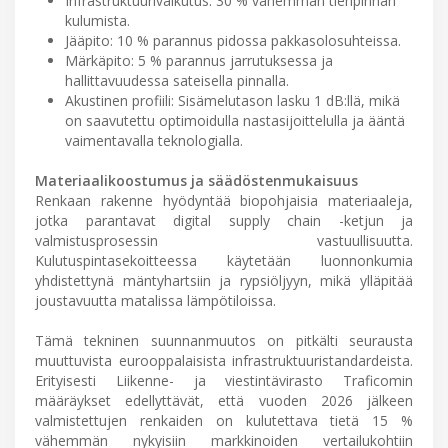
Infrastruktuurivaikutus: 30 % vähemmän tienpinnan
kulumista.
Jääpito: 10 % parannus pidossa pakkasolosuhteissa.
Märkäpito: 5 % parannus jarrutuksessa ja
hallittavuudessa sateisella pinnalla.
Akustinen profiili: Sisämelutason lasku 1 dB:llä, mikä
on saavutettu optimoidulla nastasijoittelulla ja ääntä
vaimentavalla teknologialla.
Materiaalikoostumus ja säädöstenmukaisuus
Renkaan rakenne hyödyntää biopohjaisia materiaaleja,
jotka parantavat digital supply chain -ketjun ja
valmistusprosessin vastuullisuutta.
Kulutuspintasekoitteessa käytetään luonnonkumia
yhdistettynä mäntyhartsiin ja rypsiöljyyn, mikä ylläpitää
joustavuutta matalissa lämpötiloissa.
Tämä tekninen suunnanmuutos on pitkälti seurausta
muuttuvista eurooppalaisista infrastruktuuristandardeista.
Erityisesti Liikenne- ja viestintävirasto Traficomin
määräykset edellyttävät, että vuoden 2026 jälkeen
valmistettujen renkaiden on kulutettava tietä 15 %
vähemmän nykyisiin markkinoiden vertailukohtiin