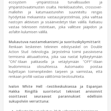
ecosystem -ympäristössä turvallisuuden ja
ympäristövaatimusten osalta. Henkilöautoihin, crossover-
malleihin ja katumaastureihin suunniteltu rengas
hyödyntää mekaanista vastausjärjestelmää, joka vaihtaa
nastojen aktiivisen ja sisäänvedetyn tilan välillä. Ratkaisu
vastaa tekniseen ristiriitaan, joka vallitsee jääpidon ja
asfaltin kulumisen välillä.
Mukautuva nastamekanismi ja suorituskykymittarit
Renkaan keskeinen tekninen edistysaskel on Double
Action Stud -teknologia. Järjestelmä toimii passiivisena
termisenä aktuaattorina, joka saa nastat kytkeytymään
"ON"-tilaan pakkasella ja vetäytymään "OFF"-tilaan
leudommissa olosuhteissa. Automaatio poistaa
kuljettajan toimenpiteiden tarpeen ja varmistaa, että
renkaan profiili vastaa välittömiä tieolosuhteita.
Ivalon White Hell -testikeskuksessa ja Espanjan
Hakka Ringillä suoritetut tekniset arvioinnit
osoittavat seuraavat parannukset edellisiin
sukupolviin verrattuna: