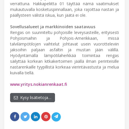
verrattuna. Hakkapeliitta 01 täyttää nämä vaatimukset
mukautuvalla kosketuspinnallaan, joka rajoittaa nastan ja
päällysteen välistä iskua, kun jäätä ei ole.
Sovellusalueet ja markkinoiden saatavuus
Rengas on suunniteltu pohjoisille leveysasteille, erityisesti
Pohjoismaihin ja Pohjois-Amerikkaan, missä
talvilämpötilojen vaihtelut johtavat usein vuorotteleviin
jaksoihin paljaan asfaltin ja mustan jään välillä.
Hyödyntämällä lämpötilaherkkää toimintaa rengas
säilyttää korkean kitkakertoimen jäällä ilman perinteisille
nastarenkaille tyypillistä korkeaa vierintävastusta ja melua
kuivalla tiellä.
www.yritys.nokianrenkaat.fi
Kysy lisätietoja…