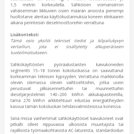
1,5 metrin korkeudella. Sähköisen voimansiirron
vähäisemmän liikkuvien osien määrän ansiosta pienempi
huoltotarve alentaa käyttökustannuksia koneen elinkaaren
aikana perinteisiin dieselmoottoreihin verrattuna.
Lisäkonteksti
Tämä osio yksilöi tekniset tiedot ja kilpailukyvyn
vertaillun, jota ei sisällytetty alkuperäiseen
tuoteilmoitukseen.
Sähkökäyttöisten pyöräalustaisten kaivukoneiden
segmentti 15–18 tonnin kokoluokassa on saavuttanut
korkeamman teknisen kypsyyden. Verrattuna markkinoilla
oleviin olemassa oleviin vaihtoehtoihin, jotka usein
perustuvat jälkiasennettuihin tai muunnettuihin
dieseljärjestelmiin 140–200 kWh:n akkukapasiteetilla,
tämä 270 kWh:n arkkitehtuuri edustaa energiatiheyden
kasvua tämän kokoluokan tehdasvalmisteisissa koneissa.
Siinä missä vanhemmat sähkökäyttöiset kaivukoneet ovat
pitkälti olleet riippuvaisia ulkoisista muuntajista tai
rajallisista työmaakohtaisista AC-latureista, standardoidun