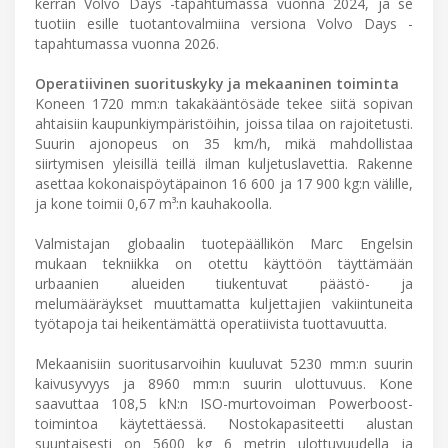
kerran Volvo Days -tapahtumassa vuonna 2024, ja se
tuotiin esille tuotantovalmiina versiona Volvo Days -
tapahtumassa vuonna 2026.
Operatiivinen suorituskyky ja mekaaninen toiminta
Koneen 1720 mm:n takakääntösäde tekee siitä sopivan
ahtaisiin kaupunkiympäristöihin, joissa tilaa on rajoitetusti.
Suurin ajonopeus on 35 km/h, mikä mahdollistaa
siirtymisen yleisillä teillä ilman kuljetuslavettia. Rakenne
asettaa kokonaispöytäpainon 16 600 ja 17 900 kg:n välille,
ja kone toimii 0,67 m³:n kauhakoolla.
Valmistajan globaalin tuotepäällikön Marc Engelsin
mukaan tekniikka on otettu käyttöön täyttämään
urbaanien alueiden tiukentuvat päästö- ja
melumääräykset muuttamatta kuljettajien vakiintuneita
työtapoja tai heikentämättä operatiivista tuottavuutta.
Mekaanisiin suoritusarvoihin kuuluvat 5230 mm:n suurin
kaivusyvyys ja 8960 mm:n suurin ulottuvuus. Kone
saavuttaa 108,5 kN:n ISO-murtovoiman Powerboost-
toimintoa käytettäessä. Nostokapasiteetti alustan
suuntaisesti on 5600 kg 6 metrin ulottuvuudella ja