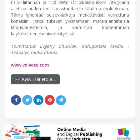
CCS2-liitännän ja 150 kW:n DC-pikalatauksen integrointi
asettaa uuden teollisuusstandardin tähän painoluokkaan.
Tämä lyhentää seisokkiaikoja merkittävästi verrattuna
koneisiin, jotka tukevat yksinomaan matalajännitteisiä
latausjärjestelmiä, ja varmistaa korkeamman
käyttöasteen monivuorotyössä.
Toimittanut Evgeny Churilov, Induportals Media -
Tekoälyn mukauttama.
www.volvoce.com
Kysy lisätietoja…