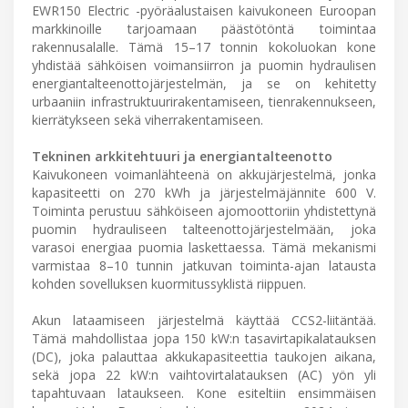
EWR150 Electric -pyöräalustaisen kaivukoneen Euroopan
markkinoille tarjoamaan päästötöntä toimintaa
rakennusalalle. Tämä 15–17 tonnin kokoluokan kone
yhdistää sähköisen voimansiirron ja puomin hydraulisen
energiantalteenottojärjestelmän, ja se on kehitetty
urbaaniin infrastruktuurirakentamiseen, tienrakennukseen,
kierrätykseen sekä viherrakentamiseen.
Tekninen arkkitehtuuri ja energiantalteenotto
Kaivukoneen voimanlähteenä on akkujärjestelmä, jonka
kapasiteetti on 270 kWh ja järjestelmäjännite 600 V.
Toiminta perustuu sähköiseen ajomoottoriin yhdistettynä
puomin hydrauliseen talteenottojärjestelmään, joka
varasoi energiaa puomia laskettaessa. Tämä mekanismi
varmistaa 8–10 tunnin jatkuvan toiminta-ajan latausta
kohden sovelluksen kuormitussyklistä riippuen.
Akun lataamiseen järjestelmä käyttää CCS2-liitäntää.
Tämä mahdollistaa jopa 150 kW:n tasavirtapikalatauksen
(DC), joka palauttaa akkukapasiteettia taukojen aikana,
sekä jopa 22 kW:n vaihtovirtalatauksen (AC) yön yli
tapahtuvaan lataukseen. Kone esiteltiin ensimmäisen