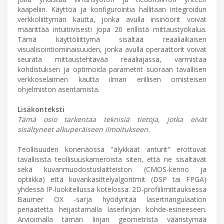
kaapeliin. Käyttöä ja konfigurointia hallitaan integroidun
verkkoliittymän kautta, jonka avulla insinöörit voivat
määrittää intuitiivisesti jopa 20 erillistä mittaustyökalua.
Tämä käyttöliittymä sisältää reaaliaikaisen
visualisointiominaisuuden, jonka avulla operaattorit voivat
seurata mittaustehtävää reaaliajassa, varmistaa
kohdistuksen ja optimoida parametrit suoraan tavallisen
verkkoselaimen kautta ilman erillisen omisteisen
ohjelmiston asentamista.
Lisäkonteksti
Tämä osio tarkentaa teknisiä tietoja, jotka eivät
sisältyneet alkuperäiseen ilmoitukseen.
Teollisuuden konenäössä "älykkäät anturit" erottuvat
tavallisista teollisuuskameroista siten, että ne sisältävät
sekä kuvanmuodostuslaitteiston (CMOS-kenno ja
optiikka) että kuvankäsittelyalgoritmit (DSP tai FPGA)
yhdessä IP-luokitellussa kotelossa. 2D-profiilimittauksessa
Baumer OX -sarja hyödyntää lasertriangulaation
periaatetta heijastamalla laserlinjan kohde-esineeseen.
Arvioimalla tämän linjan geometrista vääristymää