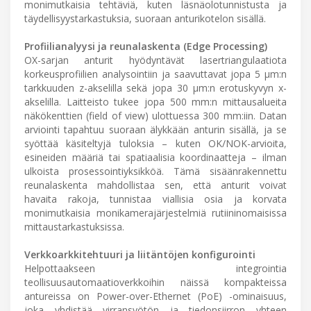
monimutkaisia tehtäviä, kuten läsnäolotunnistusta ja
täydellisyystarkastuksia, suoraan anturikotelon sisällä.
Profiilianalyysi ja reunalaskenta (Edge Processing)
OX-sarjan anturit hyödyntävät lasertriangulaatiota
korkeusprofiilien analysointiin ja saavuttavat jopa 5 µm:n
tarkkuuden z-akselilla sekä jopa 30 µm:n erotuskyvyn x-
akselilla. Laitteisto tukee jopa 500 mm:n mittausalueita
näkökenttien (field of view) ulottuessa 300 mm:iin. Datan
arviointi tapahtuu suoraan älykkään anturin sisällä, ja se
syöttää käsiteltyjä tuloksia – kuten OK/NOK-arvioita,
esineiden määriä tai spatiaalisia koordinaatteja – ilman
ulkoista prosessointiyksikköä. Tämä sisäänrakennettu
reunalaskenta mahdollistaa sen, että anturit voivat
havaita rakoja, tunnistaa viallisia osia ja korvata
monimutkaisia monikamerajärjestelmiä rutiininomaisissa
mittaustarkastuksissa.
Verkkoarkkitehtuuri ja liitäntöjen konfigurointi
Helpottaakseen integrointia
teollisuusautomaatioverkkoihin näissä kompakteissa
antureissa on Power-over-Ethernet (PoE) -ominaisuus,
joka yhdistää virransyötön ja tiedonsiirron yhteen