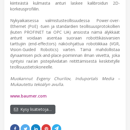
kiinteästä kulmasta anturi laskee kalibroidun 2D-
korkeusprofiilin.
Nykyaikaisessa valmistusteollisuudessa Power-over-
Ethernet (PoE) -tuen ja standardien teollisuusprotokollien
(kuten PROFINET tai OPC UA) ansiosta nämä älykkäät
anturit voidaan asentaa suoraan robottikäsivarsien
tarttujiin (end-effectors) näköohjattua robotiikkaa (VGR,
Vision-Guided Robotics) varten. Tämä mahdollistaa
dynaamisen pick-and-place-poiminnan ilman viivettä, joka
syntyisi raa'an pistepilvidatan reitittämisestä keskitetylle
teollisuustietokoneelle.
Muokannut Evgeny Churilov, Induportals Media –
Mukautettu tekoälyn avulla.
www.baumer.com
Kysy lisätietoja…