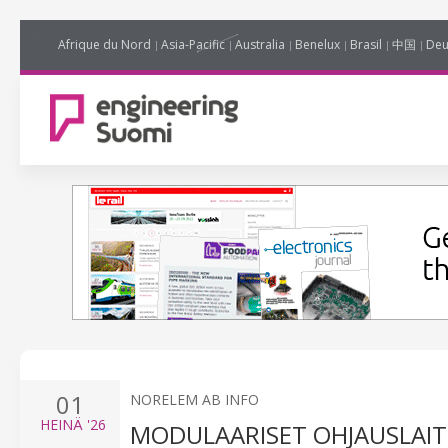
Afrique du Nord
Asia-Pacific
Australia
Benelux
Brasil
中国
Deu
01
NORELEM AB INFO
HEINÄ
'26
MODULAARISET OHJAUSLAIT