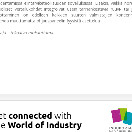
dentamissa elintarviketeollisuuden sovelluksissa. Lisäksi, vaikka nor
liset vertailukohdat integroivat usein tärinänkestäviä ruuvi- tai jou
rottaminen on edelleen kaikkien suurten valmistajien koneen
tehdä muuttamatta ohjauspaneelin fyysistä asettelua.
taja – tekoälyn mukauttama.