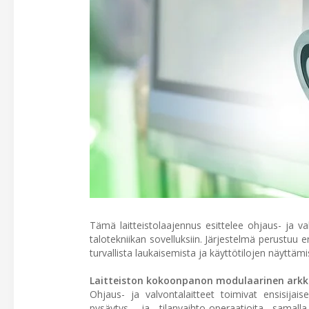
Tämä laitteistolaajennus esittelee ohjaus- ja va
talotekniikan sovelluksiin. Järjestelmä perustuu 
turvallista laukaisemista ja käyttötilojen näyttäm
Laitteiston kokoonpanon modulaarinen arkk
Ohjaus- ja valvontalaitteet toimivat ensisijais
pysäytys- ja tilanvaihto-operaatioita samall