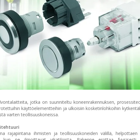
lvontalaitteita, jotka on suunniteltu koneenrakennuksen, prosessiteo
erotettuihin käyttöelementteihin ja ulkoisiin kosketinlohkoihin kytken
istä varten teollisuuskoneissa.
itehtuuri
ena rajapintana ihmisten ja teollisuuskoneiden välillä, helpottaen 
a kun ne ilmoittavat vikatiloista. Rakenne erottaa fyysisesti 