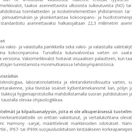
merkkivalot, taakse asennettavista ulkoisista sulkeutuvista (NO) tai
dollistaa toimilaitteiden ja kosketinelementtien yhdistämisen tai
 piirivaatimuksiin ja yksinkertaistaa kokoonpano- ja huoltotoimenpit
standardoitu asennettavaksi halkaisijaltaan 22,3 millimetrin asen
dot
vakio- ja valaistuilla painikkeilla sekä vakio- ja valaistuilla valintakytk
vina kokoonpanoina. Turvallista kulunvalvontaa varten on saa
na versioina. Vakiomerkkivalot hoitavat visuaalisen palautteen, kun taas
 käyttäjän tunnistamista monimutkaisissa tehdasympäristöissä.
ristöihin
teknologiaa, laboratoriolaitteita ja elintarviketeollisuutta varten, s
pintarakenne, joka tiivistää sisäiset kytkentämekanismit lian, pölyn 
tiukkoja hygieniaprotokollia mahdollistamalla suoran puhdistuksen ja
taustalla olevaa ohjauslogiikkaa.
itelmät ja kilpailuanalyysin, joita ei ole alkuperäisessä tuoteil
erkinantolaitteille on erittäin vakiintunut, ja vertailukohtana olevat
ic Harmony -sarjat, määrittelevät markkinoiden odotukset. Nämä 
i IP66-, IP67- tai IP69K-suojausluokituksen kestääkseen korkeapainepe