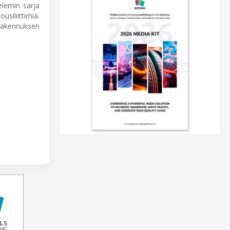
elemin sarja
siliittimiä.
rakennuksen