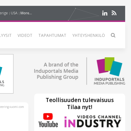
erige
USA
More...
LYYSIT
VIDEOT
TAPAHTUMAT
YHTEYSHENKILÖ
Teollisuuden tulevaisuus
Tilaa nyt!
eering-suomi.com