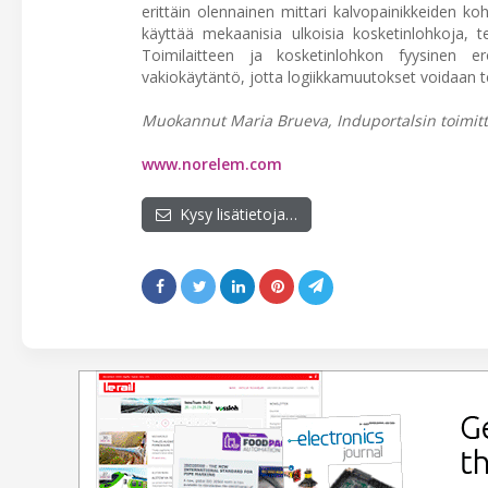
erittäin olennainen mittari kalvopainikkeiden koh
käyttää mekaanisia ulkoisia kosketinlohkoja, teol
Toimilaitteen ja kosketinlohkon fyysinen e
vakiokäytäntö, jotta logiikkamuutokset voidaan 
Muokannut Maria Brueva, Induportalsin toimit
www.norelem.com
Kysy lisätietoja…