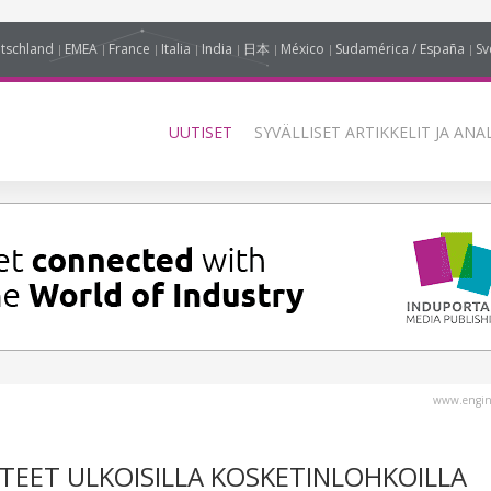
tschland
EMEA
France
Italia
India
日本
México
Sudamérica / España
Sv
UUTISET
SYVÄLLISET ARTIKKELIT JA ANA
www.engin
TEET ULKOISILLA KOSKETINLOHKOILLA