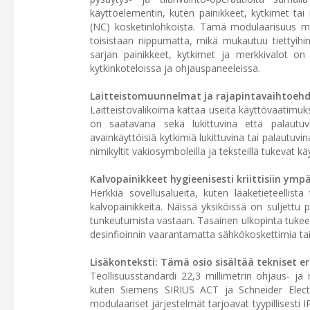
käyttöelementin, kuten painikkeet, kytkimet tai 
(NC) kosketinlohkoista. Tämä modulaarisuus mah
toisistaan riippumatta, mikä mukautuu tiettyihin
sarjan painikkeet, kytkimet ja merkkivalot on 
kytkinkoteloissa ja ohjauspaneeleissa.
Laitteistomuunnelmat ja rajapintavaihtoeh
Laitteistovalikoima kattaa useita käyttövaatimuksia 
on saatavana sekä lukittuvina että palautu
avainkäyttöisiä kytkimiä lukittuvina tai palautuvi
nimikyltit vakiosymboleilla ja teksteillä tukevat
Kalvopainikkeet hygieenisesti kriittisiin ympä
Herkkiä sovellusalueita, kuten lääketieteellistä 
kalvopainikkeita. Näissä yksiköissä on suljettu 
tunkeutumista vastaan. Tasainen ulkopinta tukee 
desinfioinnin vaarantamatta sähkökoskettimia tai 
Lisäkonteksti: Tämä osio sisältää tekniset er
Teollisuusstandardi 22,3 millimetrin ohjaus- ja m
kuten Siemens SIRIUS ACT ja Schneider Electr
modulaariset järjestelmät tarjoavat tyypillisest