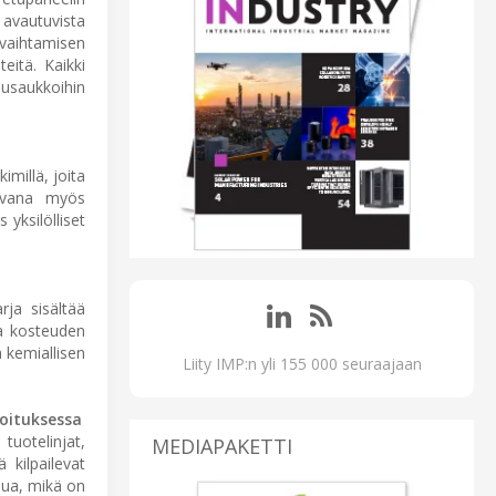
 avautuvista
 vaihtamisen
eitä. Kaikki
nusaukkoihin
imillä, joita
tavana myös
 yksilölliset
arja sisältää
ja kosteuden
 kemiallisen
Liity IMP:n yli 155 000 seuraajaan
moituksessa
 tuotelinjat,
MEDIAPAKETTI
kilpailevat
sua, mikä on