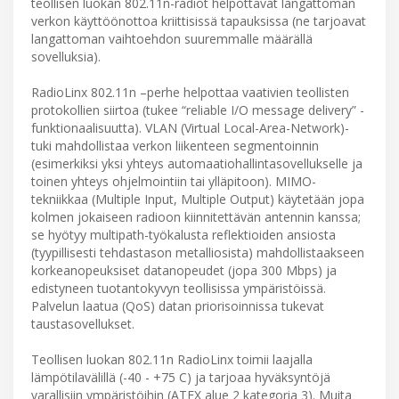
teollisen luokan 802.11n-radiot helpottavat langattoman
verkon käyttöönottoa kriittisissä tapauksissa (ne tarjoavat
langattoman vaihtoehdon suuremmalle määrällä
sovelluksia).
RadioLinx 802.11n –perhe helpottaa vaativien teollisten
protokollien siirtoa (tukee “reliable I/O message delivery” -
funktionaalisuutta). VLAN (Virtual Local-Area-Network)-
tuki mahdollistaa verkon liikenteen segmentoinnin
(esimerkiksi yksi yhteys automaatiohallintasovellukselle ja
toinen yhteys ohjelmointiin tai ylläpitoon). MIMO-
tekniikkaa (Multiple Input, Multiple Output) käytetään jopa
kolmen jokaiseen radioon kiinnitettävän antennin kanssa;
se hyötyy multipath-työkalusta reflektioiden ansiosta
(tyypillisesti tehdastason metalliosista) mahdollistaakseen
korkeanopeuksiset datanopeudet (jopa 300 Mbps) ja
edistyneen tuotantokyvyn teollisissa ympäristöissä.
Palvelun laatua (QoS) datan priorisoinnissa tukevat
taustasovellukset.
Teollisen luokan 802.11n RadioLinx toimii laajalla
lämpötilavälillä (-40 - +75 C) ja tarjoaa hyväksyntöjä
varallisiin ympäristöihin (ATEX alue 2 kategoria 3). Muita