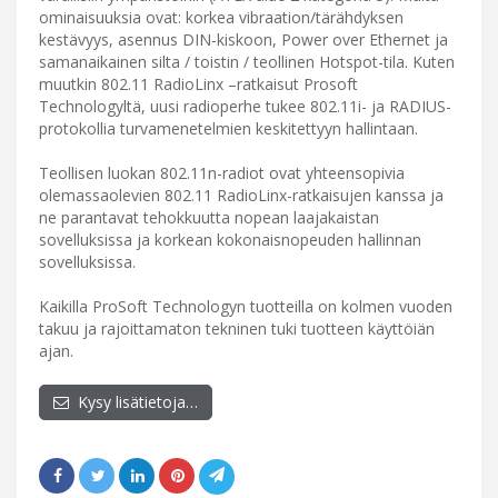
ominaisuuksia ovat: korkea vibraation/tärähdyksen
kestävyys, asennus DIN-kiskoon, Power over Ethernet ja
samanaikainen silta / toistin / teollinen Hotspot-tila. Kuten
muutkin 802.11 RadioLinx –ratkaisut Prosoft
Technologyltä, uusi radioperhe tukee 802.11i- ja RADIUS-
protokollia turvamenetelmien keskitettyyn hallintaan.
Teollisen luokan 802.11n-radiot ovat yhteensopivia
olemassaolevien 802.11 RadioLinx-ratkaisujen kanssa ja
ne parantavat tehokkuutta nopean laajakaistan
sovelluksissa ja korkean kokonaisnopeuden hallinnan
sovelluksissa.
Kaikilla ProSoft Technologyn tuotteilla on kolmen vuoden
takuu ja rajoittamaton tekninen tuki tuotteen käyttöiän
ajan.
Kysy lisätietoja…