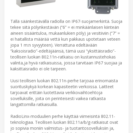
Tällä säänkestävällä radiolla on IP67-suojamerkintä. Suoja
tekee siitä pölynkestävän (“6” = ei minkäänlaisen kiinteän
aineen sisääntuloa, mukaanlukien pöly) ja vesitiiviin (“7” =
ei haitallista määrää vettä kun pakkaus upotetaan veteen
jopa 1 m:n syvyyteen). Verrattuna edeltävään
“kaksoisradio”-edeltäjäänsä, tämä uusi “yksittäisradio”-
teollisen luokan 802.11n-ratkaisu on kustannustehokas
valinta,ja hyvä ratkaisuissa, joissa tarvitaan IP67 suojaa ja
kaksittaisradio ei ole tarpeen.
Uusi teollisen luokan 802.11n-perhe tarjoaa erinomaista
suorituskykyä korkean kapasiteetin verkoissa. Laitteet
tarjoavat erittäin luotettavia verkkovaihtoehtoja
sovelluksille, joita on perinteisesti vaikea ratkaista
langattomilla ratkaisuilla.
RadioLinx-moduulien perhe käyttää viimeisintä 802.11-
teknologiaa. Teollisen luokan 802.11a/b/g-ratkaisut ovat
jo sopivia moniin valmistus- ja tuotantosovelluksiin ja,