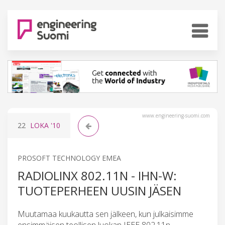
www.engineering-suomi.com
22
LOKA
'10
PROSOFT TECHNOLOGY EMEA
RADIOLINX 802.11N - IHN-W:
TUOTEPERHEEN UUSIN JÄSEN
Muutamaa kuukautta sen jälkeen, kun julkaisimme
ensimmäisen teollisen luokan IEEE 802.11n