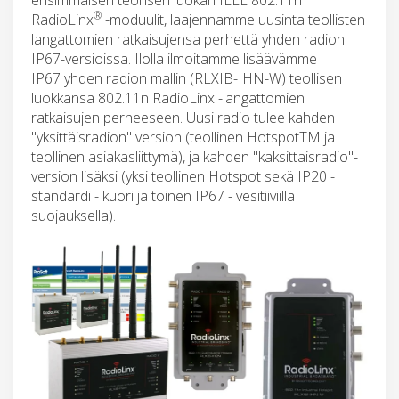
®
RadioLinx
-moduulit, laajennamme uusinta teollisten
langattomien ratkaisujensa perhettä yhden radion
IP67-versioissa. Ilolla ilmoitamme lisäävämme
IP67 yhden radion mallin (RLXIB-IHN-W) teollisen
luokkansa 802.11n RadioLinx -langattomien
ratkaisujen perheeseen. Uusi radio tulee kahden
"yksittäisradion" version (teollinen HotspotTM ja
teollinen asiakasliittymä), ja kahden "kaksittaisradio"-
version lisäksi (yksi teollinen Hotspot sekä IP20 -
standardi - kuori ja toinen IP67 - vesitiiviillä
suojauksella).