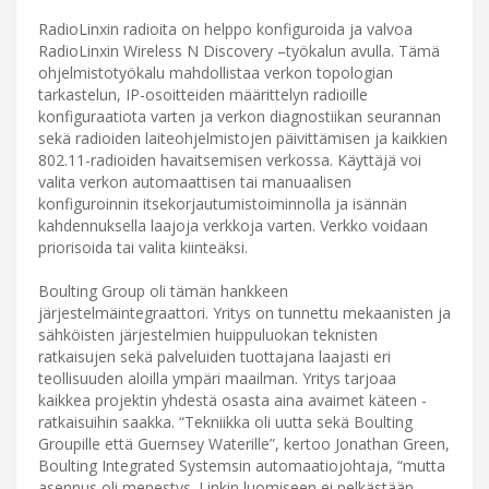
RadioLinxin radioita on helppo konfiguroida ja valvoa
RadioLinxin Wireless N Discovery –työkalun avulla. Tämä
ohjelmistotyökalu mahdollistaa verkon topologian
tarkastelun, IP-osoitteiden määrittelyn radioille
konfiguraatiota varten ja verkon diagnostiikan seurannan
sekä radioiden laiteohjelmistojen päivittämisen ja kaikkien
802.11-radioiden havaitsemisen verkossa. Käyttäjä voi
valita verkon automaattisen tai manuaalisen
konfiguroinnin itsekorjautumistoiminnolla ja isännän
kahdennuksella laajoja verkkoja varten. Verkko voidaan
priorisoida tai valita kiinteäksi.
Boulting Group oli tämän hankkeen
järjestelmäintegraattori. Yritys on tunnettu mekaanisten ja
sähköisten järjestelmien huippuluokan teknisten
ratkaisujen sekä palveluiden tuottajana laajasti eri
teollisuuden aloilla ympäri maailman. Yritys tarjoaa
kaikkea projektin yhdestä osasta aina avaimet käteen -
ratkaisuihin saakka. “Tekniikka oli uutta sekä Boulting
Groupille että Guernsey Waterille”, kertoo Jonathan Green,
Boulting Integrated Systemsin automaatiojohtaja, “mutta
asennus oli menestys. Linkin luomiseen ei pelkästään