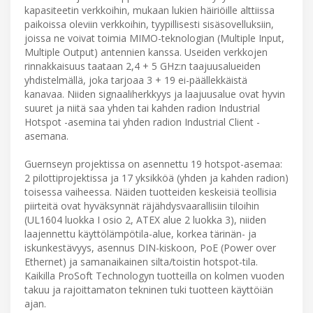
kapasiteetin verkkoihin, mukaan lukien häiriöille alttiissa
paikoissa oleviin verkkoihin, tyypillisesti sisäsovelluksiin,
joissa ne voivat toimia MIMO-teknologian (Multiple Input,
Multiple Output) antennien kanssa. Useiden verkkojen
rinnakkaisuus taataan 2,4 + 5 GHz:n taajuusalueiden
yhdistelmällä, joka tarjoaa 3 + 19 ei-päällekkäistä
kanavaa. Niiden signaaliherkkyys ja laajuusalue ovat hyvin
suuret ja niitä saa yhden tai kahden radion Industrial
Hotspot -asemina tai yhden radion Industrial Client -
asemana.
Guernseyn projektissa on asennettu 19 hotspot-asemaa:
2 pilottiprojektissa ja 17 yksikköä (yhden ja kahden radion)
toisessa vaiheessa. Näiden tuotteiden keskeisiä teollisia
piirteitä ovat hyväksynnät räjähdysvaarallisiin tiloihin
(UL1604 luokka I osio 2, ATEX alue 2 luokka 3), niiden
laajennettu käyttölämpötila-alue, korkea tärinän- ja
iskunkestävyys, asennus DIN-kiskoon, PoE (Power over
Ethernet) ja samanaikainen silta/toistin hotspot-tila.
Kaikilla ProSoft Technologyn tuotteilla on kolmen vuoden
takuu ja rajoittamaton tekninen tuki tuotteen käyttöiän
ajan.