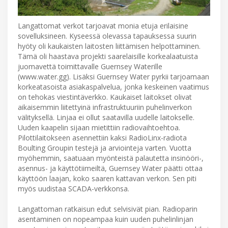
Langattomat verkot tarjoavat monia etuja erilaisine
sovelluksineen. Kyseessä olevassa tapauksessa suurin
hyöty oli kaukaisten laitosten liittämisen helpottaminen.
Tämä oli haastava projekti saarelaisille korkealaatuista
juomavettä toimittavalle Guernsey Waterille
(www.water.gg). Lisäksi Guernsey Water pyrkii tarjoamaan
korkeatasoista asiakaspalvelua, jonka keskeinen vaatimus
on tehokas viestintäverkko. Kaukaiset laitokset olivat
aikaisemmin liitettyinä infrastruktuuriin puhelinverkon
välityksellä. Linjaa ei ollut saatavilla uudelle laitokselle.
Uuden kaapelin sijaan mietittiin radiovaihtoehtoa.
Pilottilaitokseen asennettiin kaksi RadioLinx-radiota
Boulting Groupin testejä ja arviointeja varten. Vuotta
myöhemmin, saatuaan myönteistä palautetta insinööri-,
asennus- ja käyttötiimeiltä, Guernsey Water päätti ottaa
käyttöön laajan, koko saaren kattavan verkon. Sen piti
myös uudistaa SCADA-verkkonsa.
Langattoman ratkaisun edut selvisivät pian. Radioparin
asentaminen on nopeampaa kuin uuden puhelinlinjan