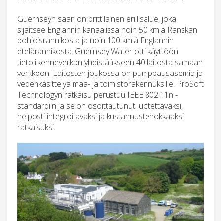
Guernseyn saari on brittiläinen erillisalue, joka
sijaitsee Englannin kanaalissa noin 50 km:ä Ranskan
pohjoisrannikosta ja noin 100 km:ä Englannin
etelärannikosta. Guernsey Water otti käyttöön
tietoliikenneverkon yhdistääkseen 40 laitosta samaan
verkkoon. Laitosten joukossa on pumppausasemia ja
vedenkäsittelyä maa- ja toimistorakennuksille. ProSoft
Technologyn ratkaisu perustuu IEEE 802.11n -
standardiin ja se on osoittautunut luotettavaksi,
helposti integroitavaksi ja kustannustehokkaaksi
ratkaisuksi.