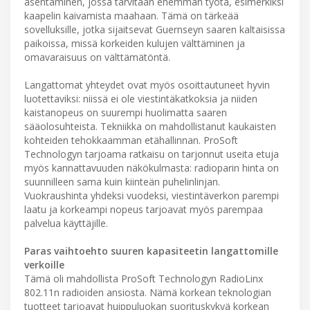
asentaminen, jossa tarvitaan enemmän työtä, esimerkiksi
kaapelin kaivamista maahaan. Tämä on tärkeää
sovelluksille, jotka sijaitsevat Guernseyn saaren kaltaisissa
paikoissa, missä korkeiden kulujen välttäminen ja
omavaraisuus on välttämätöntä.
Langattomat yhteydet ovat myös osoittautuneet hyvin
luotettaviksi: niissä ei ole viestintäkatkoksia ja niiden
kaistanopeus on suurempi huolimatta saaren
sääolosuhteista. Tekniikka on mahdollistanut kaukaisten
kohteiden tehokkaamman etähallinnan. ProSoft
Technologyn tarjoama ratkaisu on tarjonnut useita etuja
myös kannattavuuden näkökulmasta: radioparin hinta on
suunnilleen sama kuin kiinteän puhelinlinjan.
Vuokraushinta yhdeksi vuodeksi, viestintäverkon parempi
laatu ja korkeampi nopeus tarjoavat myös parempaa
palvelua käyttäjille.
Paras vaihtoehto suuren kapasiteetin langattomille
verkoille
Tämä oli mahdollista ProSoft Technologyn RadioLinx
802.11n radioiden ansiosta. Nämä korkean teknologian
tuotteet tarjoavat huippuluokan suorituskykyä korkean