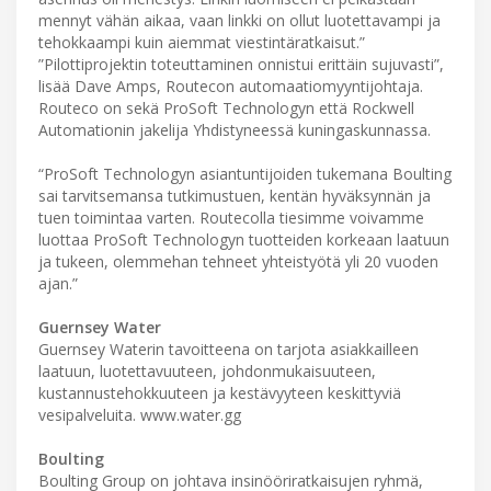
mennyt vähän aikaa, vaan linkki on ollut luotettavampi ja
tehokkaampi kuin aiemmat viestintäratkaisut.”
”Pilottiprojektin toteuttaminen onnistui erittäin sujuvasti”,
lisää Dave Amps, Routecon automaatiomyyntijohtaja.
Routeco on sekä ProSoft Technologyn että Rockwell
Automationin jakelija Yhdistyneessä kuningaskunnassa.
“ProSoft Technologyn asiantuntijoiden tukemana Boulting
sai tarvitsemansa tutkimustuen, kentän hyväksynnän ja
tuen toimintaa varten. Routecolla tiesimme voivamme
luottaa ProSoft Technologyn tuotteiden korkeaan laatuun
ja tukeen, olemmehan tehneet yhteistyötä yli 20 vuoden
ajan.”
Guernsey Water
Guernsey Waterin tavoitteena on tarjota asiakkailleen
laatuun, luotettavuuteen, johdonmukaisuuteen,
kustannustehokkuuteen ja kestävyyteen keskittyviä
vesipalveluita. www.water.gg
Boulting
Boulting Group on johtava insinööriratkaisujen ryhmä,