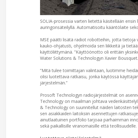
SOLIA-prosessia varten lietettä käsitellään ensin
auringonsäteilyllä. Automatisoitu kääntölaite seko
MSE päätti lisätä radiot robotteihin, jotta tietoja
kauko-ohjatusti, ohjelmoida sen liikkeitä ja tietä
käyttöliittymänä. ”Käyttöönotto oli erittäin yksin
Water Solutions & Technologyn Xavier Bousquet
”Mitä tulee toimittajan valintaan, luotimme heidä
olisi luotettava ratkaisu, jonka käytössä käyttä
järjestelmän.”
Prosoft Technologyn radiojärjestelmät on asennett
Technology on maailman johtava vedenkäsittelylai
& Technology on suunnitellut näiden laitosten tekn
sen asiakkaiden laitoksiin asennettujen ratkaisuj
ainutlaatuinen portfolio tarjoaa parhaimman inno
sekä paikallisille viranomaisille että teollisuudelle.