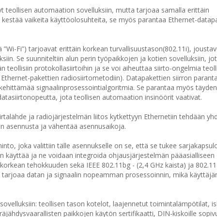
 teollisen automaation sovelluksiin, mutta tarjoaa samalla erittäin
se kestää vaikeita käyttöolosuhteita, se myös parantaa Ethernet-datap
 ”Wi-Fi”) tarjoavat erittäin korkean turvallisuustason(802.11i), jousta
iin. Se suunniteltiin alun perin työpaikkojen ja kotien sovelluksiin, jot
 teollisiin protokollasiirtoihin ja se voi aiheuttaa siirto-ongelmia teolli
n Ethernet-pakettien radiosiirtometodiin). Datapakettien siirron parant
 kehittämää signaalinprosessointialgoritmia. Se parantaa myös täyden
tasiirtonopeutta, jota teollisen automaation insinöörit vaativat.
talähde ja radiojärjestelmän liitos kytkettyyn Ethernetiin tehdään yh
ljon asennusta ja vähentää asennusaikoja.
o, joka valittiin tälle asennukselle on se, että se tukee sarjakapsulo
aan käyttää ja ne voidaan integroida ohjausjärjestelmän pääasialliseen
 korkean tehokkuuden sekä IEEE 802.11bg - (2,4 GHz kaista) ja 802.1
ri tarjoaa datan ja signaalin nopeamman prosessoinnin, mikä käyttäjä
 sovelluksiin: teollisen tason kotelot, laajennetut toimintalämpötilat, i
ähdysvaarallisten paikkojen käytön sertifikaatti, DIN-kiskoille sopiv