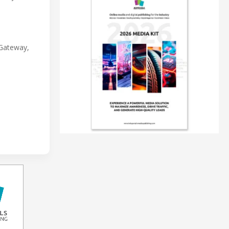
.
 Gateway,