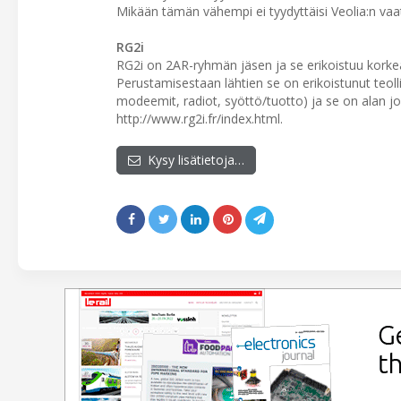
Mikään tämän vähempi ei tyydyttäisi Veolia:n vaa
RG2i
RG2i on 2AR-ryhmän jäsen ja se erikoistuu korkea
Perustamisestaan lähtien se on erikoistunut teoll
modeemit, radiot, syöttö/tuotto) ja se on alan jo
http://www.rg2i.fr/index.html.
Kysy lisätietoja…