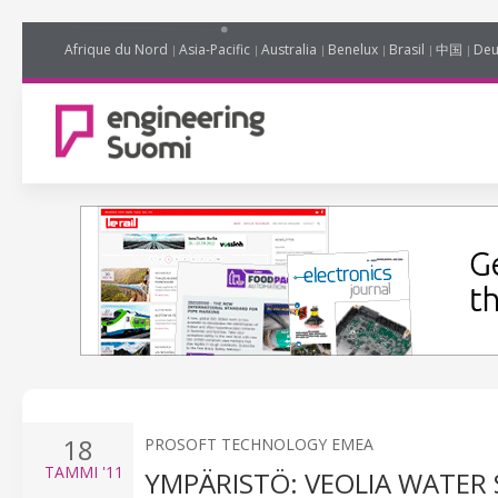
Afrique du Nord
Asia-Pacific
Australia
Benelux
Brasil
中国
Deu
18
PROSOFT TECHNOLOGY EMEA
TAMMI
'11
YMPÄRISTÖ: VEOLIA WATER