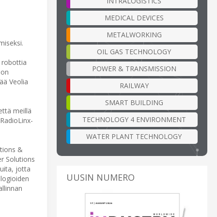
INTRALOGISTICS
MEDICAL DEVICES
METALWORKING
miseksi.
OIL GAS TECHNOLOGY
 robottia
POWER & TRANSMISSION
ion
tää Veolia
RAILWAY
SMART BUILDING
että meillä
TECHNOLOGY 4 ENVIRONMENT
 RadioLinx-
WATER PLANT TECHNOLOGY
utions &
r Solutions
uita, jotta
UUSIN NUMERO
ologioiden
allinnan