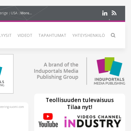
erige
USA
More...
LYYSIT
VIDEOT
TAPAHTUMAT
YHTEYSHENKILÖ
Teollisuuden tulevaisuus
Tilaa nyt!
eering-suomi.com