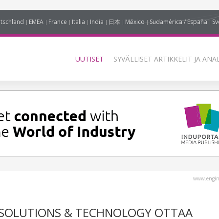
tschland
EMEA
France
Italia
India
日本
México
Sudamérica / España
Sv
UUTISET
SYVÄLLISET ARTIKKELIT JA ANA
www.engin
 SOLUTIONS & TECHNOLOGY OTTAA