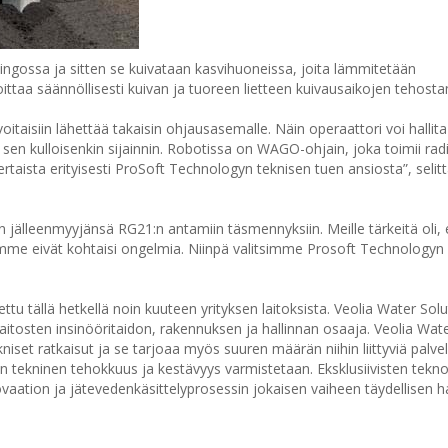
 lingossa ja sitten se kuivataan kasvihuoneissa, joita lämmitetään
ittaa säännöllisesti kuivan ja tuoreen lietteen kuivausaikojen tehosta
 voitaisiin lähettää takaisin ohjausasemalle. Näin operaattori voi hallita
ä sen kulloisenkin sijainnin. Robotissa on WAGO-ohjain, joka toimii rad
kertaista erityisesti ProSoft Technologyn teknisen tuen ansiosta”, selit
.
n jälleenmyyjänsä RG21:n antamiin täsmennyksiin. Meille tärkeitä oli, 
jämme eivät kohtaisi ongelmia. Niinpä valitsimme Prosoft Technologyn
u tällä hetkellä noin kuuteen yrityksen laitoksista. Veolia Water Sol
tosten insinööritaidon, rakennuksen ja hallinnan osaaja. Veolia Wate
iset ratkaisut ja se tarjoaa myös suuren määrän niihin liittyviä palvel
en tekninen tehokkuus ja kestävyys varmistetaan. Eksklusiivisten tekn
vaation ja jätevedenkäsittelyprosessin jokaisen vaiheen täydellisen h