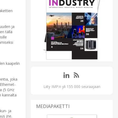
akettien
vuuden ja
en tällä
sille
amiseksi
den kaapelin
intia, joka
 Ethernet-
Liity IMP:n yli 155 000 seuraajaan
1a (5 GHz
n kannalta
MEDIAPAKETTI
skun- ja
uus jne.