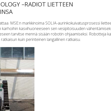
OLOGY –RADIOT LIETTEEN
INSA
uivattaa. MSE:n markkinoima SOLIA-aurinkokuivatusprosessi liettee
ään karhoihin kasvihuoneeseen sen vesipitoisuuden vähentämiseks
eseen tarvitse mennä sisään robotin ohjaamiseksi. Robotteja k
ratkaisun kuin perinteinen langallinen ratkaisu.