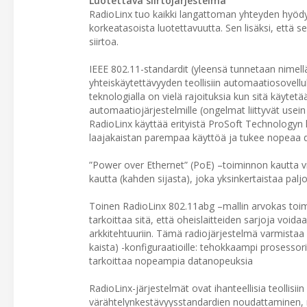
Luotettava siirtojärjestelmä
RadioLinx tuo kaikki langattoman yhteyden hyödyt
korkeatasoista luotettavuutta. Sen lisäksi, että 
siirtoa.
IEEE 802.11-standardit (yleensä tunnetaan nimellä
yhteiskäytettävyyden teollisiin automaatiosovelluks
teknologialla on vielä rajoituksia kun sitä käytetään
automaatiojärjestelmille (ongelmat liittyvät usei
RadioLinx käyttää erityistä ProSoft Technologyn
laajakaistan parempaa käyttöä ja tukee nopeaa da
”Power over Ethernet” (PoE) –toiminnon kautta vir
kautta (kahden sijasta), joka yksinkertaistaa pa
Toinen RadioLinx 802.11abg –mallin arvokas toimint
tarkoittaa sitä, että oheislaitteiden sarjoja void
arkkitehtuuriin. Tämä radiojärjestelmä varmistaa
kaista) -konfiguraatioille: tehokkaampi prosesso
tarkoittaa nopeampia datanopeuksia
RadioLinx-järjestelmät ovat ihanteellisia teollisiin
värähtelynkestävyysstandardien noudattaminen, räj