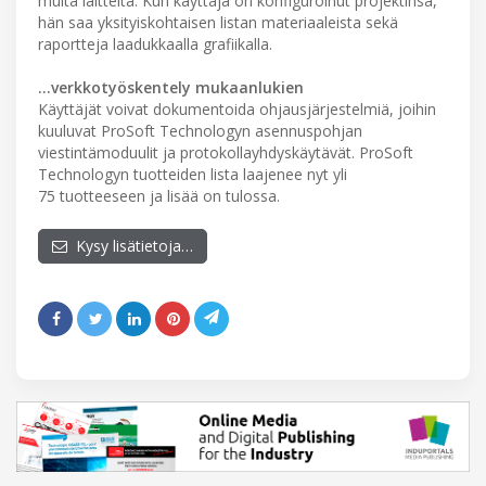
muita laitteita. Kun käyttäjä on konfiguroinut projektinsa,
hän saa yksityiskohtaisen listan materiaaleista sekä
raportteja laadukkaalla grafiikalla.
…verkkotyöskentely mukaanlukien
Käyttäjät voivat dokumentoida ohjausjärjestelmiä, joihin
kuuluvat ProSoft Technologyn asennuspohjan
viestintämoduulit ja protokollayhdyskäytävät. ProSoft
Technologyn tuotteiden lista laajenee nyt yli
75 tuotteeseen ja lisää on tulossa.
Kysy lisätietoja…