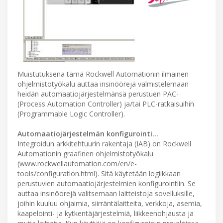
Muistutuksena tämä Rockwell Automationin ilmainen
ohjelmistotyökalu auttaa insinöörejä valmistelemaan
heidän automaatiojärjestelmänsä perustuen PAC-
(Process Automation Controller) ja/tai PLC-ratkaisuihin
(Programmable Logic Controller).
Automaatiojärjestelmän konfigurointi…
Integroidun arkkitehtuurin rakentaja (IAB) on Rockwell
Automationin graafinen ohjelmistotyökalu
(www.rockwellautomation.com/en/e-
tools/configuration.html). Sitä käytetään logiikkaan
perustuvien automaatiojärjestelmien konfigurointiin. Se
auttaa insinöörejä valitsemaan laitteistoja sovelluksille,
joihin kuuluu ohjaimia, siirräntälaitteita, verkkoja, asemia,
kaapelointi- ja kytkentäjärjestelmiä, liikkeenohjausta ja