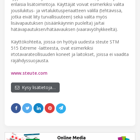
erilaisia lisätoimintoja. Käyttäjät voivat esimerkiksi valita
jousilukitus- ja virtalukitusperiaatteen välillä (tehtävissä,
jotka eivät liity turvallisuuteen) sekä valita myös
lisävapautuksen (sisäänkäynnin puolelta) ja/tai
hätävapautuksen/hätäavauksen (vaaravyöhykkeeltä).
Käyttökohteita, joissa on hyötyä uudesta steute STM
515 Extreme -laitteesta, ovat esimerkiksi
irtotavarateollisuuden koneet ja laitokset, joissa ei vaadita
räjähdyssuojausta.
www.steute.com
Kysy lisätietoja…