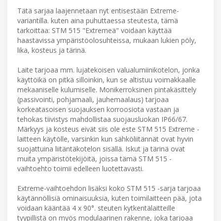
Tätä sarjaa laajennetaan nyt entisestään Extreme-
variantilla. kuten aina puhuttaessa steutesta, tämä
tarkoittaa: STM 515 "Extremeä" voidaan käyttää
haastavissa ympäristöolosuhteissa, mukaan lukien pöly,
lika, kosteus ja tärinä.
Laite tarjoaa mm. lujatekoisen valualumiinikotelon, jonka
käyttöikä on pitkä silloinkin, kun se altistuu voimakkaalle
mekaaniselle kulumiselle. Monikerroksinen pintakäsittely
(passivointi, pohjamaali, jauhemaalaus) tarjoaa
korkeatasoisen suojauksen korroosiota vastaan ja
tehokas tiivistys mahdollistaa suojausluokan IP66/67.
Märkyys ja kosteus eivät siis ole este STM 515 Extreme -
laitteen käytölle, varsinkin kun sähköliitännät ovat hyvin
suojattuina liitäntäkotelon sisällä. Iskut ja tärinä ovat
muita ympäristötekijöitä, joissa tämä STM 515 -
vaihtoehto toimii edelleen luotettavasti.
Extreme-vaihtoehdon lisäksi koko STM 515 -sarja tarjoaa
käytännöllisiä ominaisuuksia, kuten toimilaitteen pää, jota
voidaan kääntää 4 x 90°. steuten kytkentälaitteille
tyypillistä on myös modulaarinen rakenne, joka tarjoaa