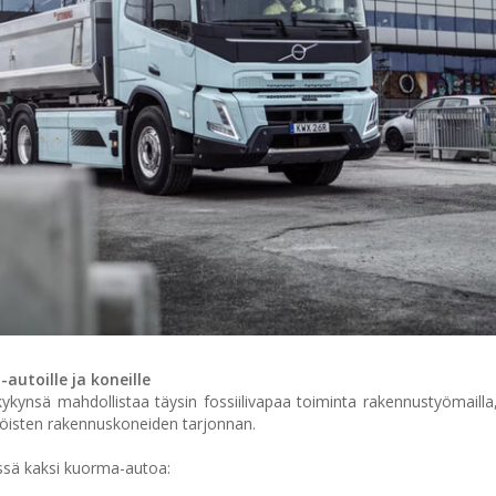
utoille ja koneille
ynsä mahdollistaa täysin fossiilivapaa toiminta rakennustyömailla,
töisten rakennuskoneiden tarjonnan.
yssä kaksi kuorma-autoa: