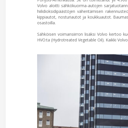
Volvo aloitti sähkökuorma-autojen sarjatuotann
hiilidioksidipäästöjen vähentämisen rakennuste
kippiautot, nosturiautot ja koukkuautot. Bauma
osastoilla.
Sähköisen voimansiirron lisäksi Volvo kertoo ku
HVO:ta (Hydrotreated Vegetable Oil). Kaikki Volv