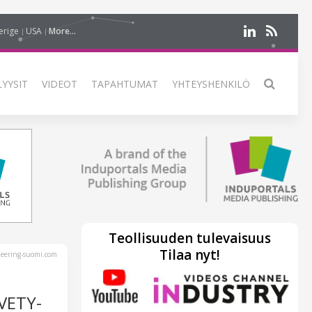
erige
USA
More...
LYYSIT
VIDEOT
TAPAHTUMAT
YHTEYSHENKILÖ
Teollisuuden tulevaisuus
Tilaa nyt!
eering-suomi.com
VETY-