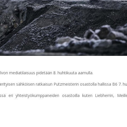
lvon mediatilaisuus pidetään 8. huhtikuuta aamulla.
rityisen sähköisen ratkaisun Putzmeisterin osastolla hallissa B6 7. hu
ä eri yhteistyökumppaneiden osastoilla kuten Liebherrin, Meille