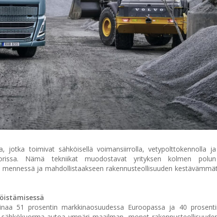
jotka toimivat sähköisellä voimansiirrolla, vetypolttokennolla ja 
ttorissa. Nämä tekniikat muodostavat yrityksen kolmen polun
 mennessä ja mahdollistaakseen rakennusteollisuuden kestävämmät 
öistämisessä
naa 51 prosentin markkinaosuudessa Euroopassa ja 40 prosenti
0 sähkökuorma-autoa ympäri maailman, monet rakennusteollisuuden 