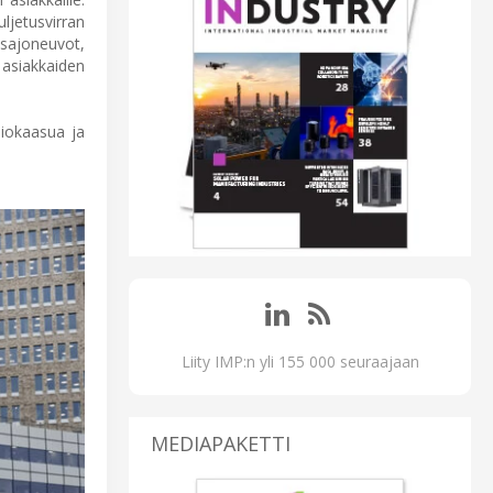
ljetusvirran
usajoneuvot,
 asiakkaiden
biokaasua ja
Liity IMP:n yli 155 000 seuraajaan
MEDIAPAKETTI