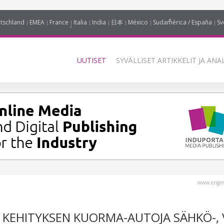
tschland
EMEA
France
Italia
India
日本
México
Sudamérica / España
Sv
UUTISET
SYVÄLLISET ARTIKKELIT JA ANA
www.engin
 KEHITYKSEN KUORMA-AUTOJA SÄHKÖ-, 