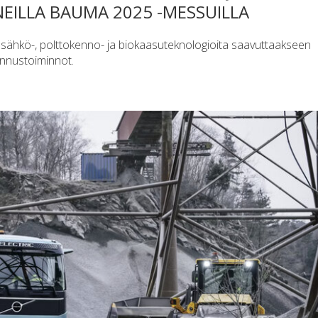
NEILLA BAUMA 2025 -MESSUILLA
usähkö-, polttokenno- ja biokaasuteknologioita saavuttaakseen
ennustoiminnot.