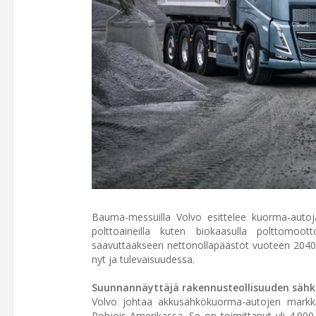
Bauma-messuilla Volvo esittelee kuorma-autoja, 
polttoaineilla kuten biokaasulla polttomoo
saavuttaakseen nettonollapäästöt vuoteen 2040
nyt ja tulevaisuudessa.
Suunnannäyttäjä rakennusteollisuuden sähk
Volvo johtaa akkusähkökuorma-autojen markki
Pohjois-Amerikassa. Se on toimittanut yli 4.90