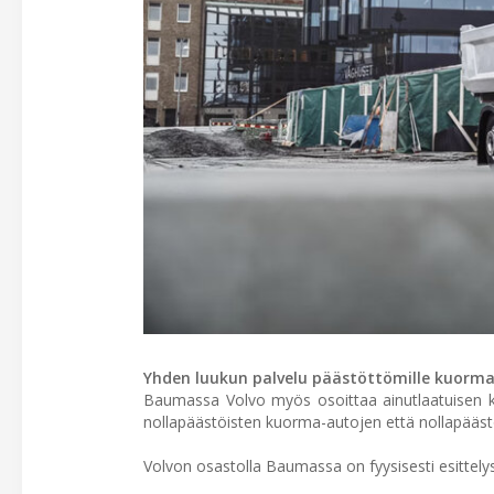
Yhden luukun palvelu päästöttömille kuorma-a
Baumassa Volvo myös osoittaa ainutlaatuisen kyk
nollapäästöisten kuorma-autojen että nollapääs
Volvon osastolla Baumassa on fyysisesti esittel