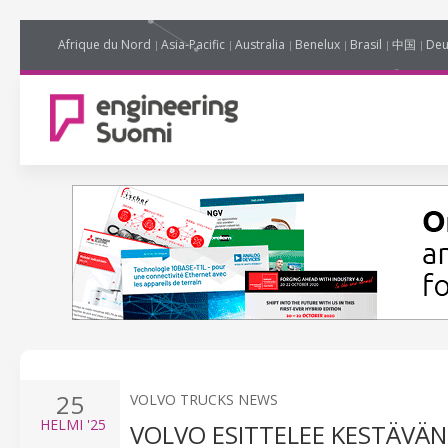
Afrique du Nord
Asia-Pacific
Australia
Benelux
Brasil
中国
Deu
25
VOLVO TRUCKS NEWS
HELMI
'25
VOLVO ESITTELEE KESTÄVÄN