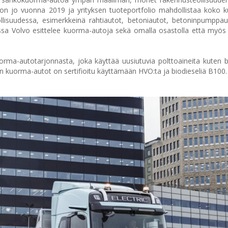
on jo vuonna 2019 ja yrityksen tuoteportfolio mahdollistaa koko ku
ollisuudessa, esimerkkeinä rahtiautot, betoniautot, betoninpumppa
ssa Volvo esittelee kuorma-autoja sekä omalla osastolla että myös
orma-autotarjonnasta, joka käyttää uusiutuvia polttoaineita kuten 
on kuorma-autot on sertifioitu käyttämään HVO:ta ja biodieseliä B100.