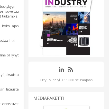
ituskykyyn –
se soveltuu
t tiukempia.
i koko ajan
astaa heti –
he oli lyhyt
työjaksoista
Liity IMP:n yli 155 000 seuraajaan
sin latausta
MEDIAPAKETTI
t onnistuvat