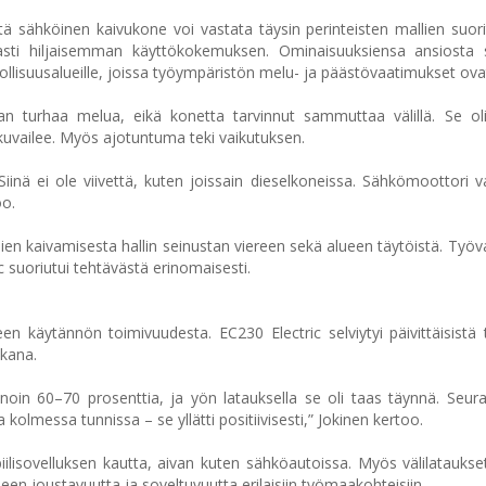
tä sähköinen kaivukone voi vastata täysin perinteisten mallien suor
sti hiljaisemman käyttökokemuksen. Ominaisuuksiensa ansiosta 
eollisuusalueille, joissa työympäristön melu- ja päästövaatimukset ova
an turhaa melua, eikä konetta tarvinnut sammuttaa välillä. Se ol
 kuvailee. Myös ajotuntuma teki vaikutuksen.
nä ei ole viivettä, kuten joissain dieselkoneissa. Sähkömoottori v
oo.
n kaivamisesta hallin seinustan viereen sekä alueen täytöistä. Työvai
c suoriutui tehtävästä erinomaisesti.
 käytännön toimivuudesta. EC230 Electric selviytyi päivittäisistä 
ikana.
oin 60–70 prosenttia, ja yön latauksella se oli taas täynnä. Seura
kolmessa tunnissa – se yllätti positiivisesti,” Jokinen kertoo.
biilisovelluksen kautta, aivan kuten sähköautoissa. Myös välilataukse
neen joustavuutta ja soveltuvuutta erilaisiin työmaakohteisiin.