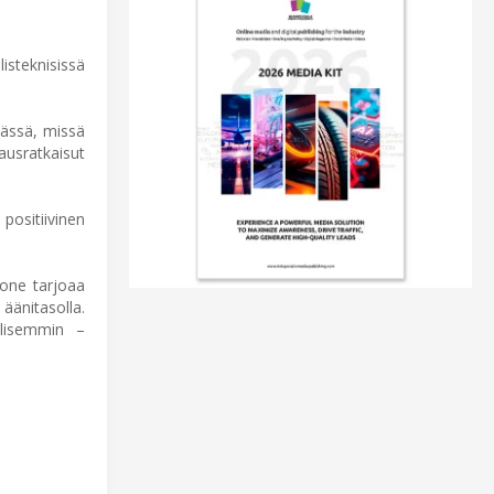
isteknisissä
mässä, missä
ausratkaisut
 positiivinen
Kone tarjoaa
äänitasolla.
llisemmin –