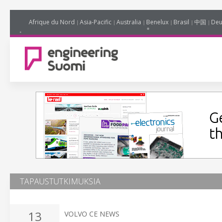
Afrique du Nord
Asia-Pacific
Australia
Benelux
Brasil
中国
Deu
TAPAUSTUTKIMUKSIA
13
VOLVO CE NEWS