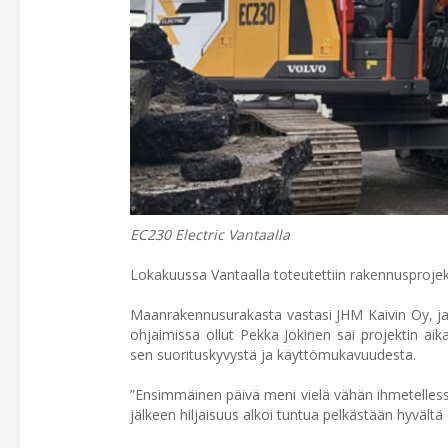
EC230 Electric Vantaalla
Lokakuussa Vantaalla toteutettiin rakennusprojekt
Maanrakennusurakasta vastasi JHM Kaivin Oy, ja 
ohjaimissa ollut Pekka Jokinen sai projektin a
sen suorituskyvystä ja käyttömukavuudesta.
”Ensimmäinen päivä meni vielä vähän ihmetelless
jälkeen hiljaisuus alkoi tuntua pelkästään hyvältä 