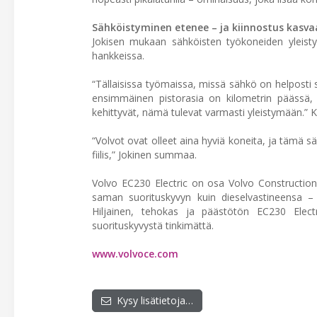
Sähköistyminen etenee – ja kiinnostus kasva
Jokisen mukaan sähköisten työkoneiden yleisty
hankkeissa.
“Tällaisissa työmaissa, missä sähkö on helposti 
ensimmäinen pistorasia on kilometrin päässä, 
kehittyvät, nämä tulevat varmasti yleistymään.” K
“Volvot ovat olleet aina hyviä koneita, ja tämä sä
fiilis,” Jokinen summaa.
Volvo EC230 Electric on osa Volvo Construction
saman suorituskyvyn kuin dieselvastineensa – m
Hiljainen, tehokas ja päästötön EC230 Elect
suorituskyvystä tinkimättä.
www.volvoce.com
Kysy lisätietoja…