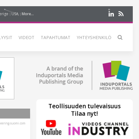
erige
USA
More...
LYYSIT
VIDEOT
TAPAHTUMAT
YHTEYSHENKILÖ
Teollisuuden tulevaisuus
Tilaa nyt!
eering-suomi.com