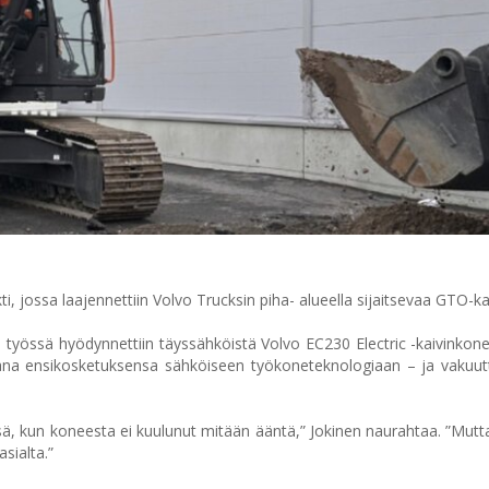
i, jossa laajennettiin Volvo Trucksin piha- alueella sijaitsevaa GTO-ka
työssä hyödynnettiin täyssähköistä Volvo EC230 Electric -kaivinkon
ikana ensikosketuksensa sähköiseen työkoneteknologiaan – ja vakuut
ä, kun koneesta ei kuulunut mitään ääntä,” Jokinen naurahtaa. ”Mutta
asialta.”