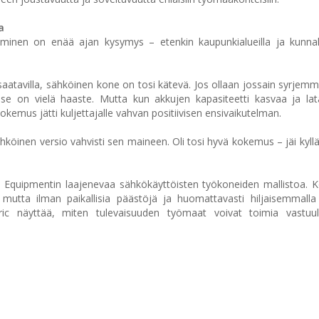
a
minen on enää ajan kysymys – etenkin kaupunkialueilla ja kunnall
saatavilla, sähköinen kone on tosi kätevä. Jos ollaan jossain syrjem
se on vielä haaste. Mutta kun akkujen kapasiteetti kasvaa ja lat
okemus jätti kuljettajalle vahvan positiivisen ensivaikutelman.
hköinen versio vahvisti sen maineen. Oli tosi hyvä kokemus – jäi kyllä
 Equipmentin laajenevaa sähkökäyttöisten työkoneiden mallistoa. 
utta ilman paikallisia päästöjä ja huomattavasti hiljaisemmalla 
ric näyttää, miten tulevaisuuden työmaat voivat toimia vastuu