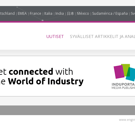
tschland
EMEA
France
Italia
India
日本
México
Sudamérica / España
Sv
UUTISET
SYVÄLLISET ARTIKKELIT JA ANA
www.engin