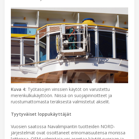
Kuva 4:
Työtasojen vinssien käytöt on varustettu
merenkulkukäyttöön. Niissä on suojapinnoitteet ja
ruostumattomasta teräksestä valmistetut akselit.
Tyytyväiset loppukäyttäjät
Vuosien saatossa Navalimpiantin tuotteiden NORD-
järjestelmät ovat osoittaneet erinomaisuutensa monissa
laitteissa. OEM-valmistaja voi asentaa käytöt suoraan ja