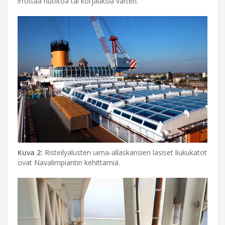
irrottaa huoltoa tai korjauksia varten.
Kuva 2:
Risteilyalusten uima-allaskansien lasiset liukukatot
ovat Navalimpiantin kehittämiä.