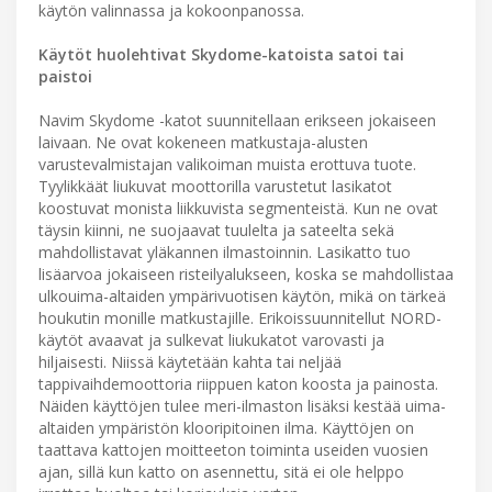
käytön valinnassa ja kokoonpanossa.
Käytöt huolehtivat Skydome-katoista satoi tai
paistoi
Navim Skydome -katot suunnitellaan erikseen jokaiseen
laivaan. Ne ovat kokeneen matkustaja-alusten
varustevalmistajan valikoiman muista erottuva tuote.
Tyylikkäät liukuvat moottorilla varustetut lasikatot
koostuvat monista liikkuvista segmenteistä. Kun ne ovat
täysin kiinni, ne suojaavat tuulelta ja sateelta sekä
mahdollistavat yläkannen ilmastoinnin. Lasikatto tuo
lisäarvoa jokaiseen risteilyalukseen, koska se mahdollistaa
ulkouima-altaiden ympärivuotisen käytön, mikä on tärkeä
houkutin monille matkustajille. Erikoissuunnitellut NORD-
käytöt avaavat ja sulkevat liukukatot varovasti ja
hiljaisesti. Niissä käytetään kahta tai neljää
tappivaihdemoottoria riippuen katon koosta ja painosta.
Näiden käyttöjen tulee meri-ilmaston lisäksi kestää uima-
altaiden ympäristön klooripitoinen ilma. Käyttöjen on
taattava kattojen moitteeton toiminta useiden vuosien
ajan, sillä kun katto on asennettu, sitä ei ole helppo