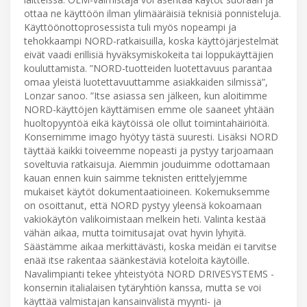
ottaa ne käyttöön ilman ylimääräisiä teknisiä ponnisteluja.
Käyttöönottoprosessista tuli myös nopeampi ja
tehokkaampi NORD-ratkaisuilla, koska käyttöjärjestelmät
eivät vaadi erillisiä hyväksymiskokeita tai loppukäyttäjien
kouluttamista. ”NORD-tuotteiden luotettavuus parantaa
omaa yleistä luotettavuuttamme asiakkaiden silmissä”,
Lonzar sanoo. ”Itse asiassa sen jälkeen, kun aloitimme
NORD-käyttöjen käyttämisen emme ole saaneet yhtään
huoltopyyntöä eikä käytöissä ole ollut toimintahäiriöitä.
Konsernimme imago hyötyy tästä suuresti. Lisäksi NORD
täyttää kaikki toiveemme nopeasti ja pystyy tarjoamaan
soveltuvia ratkaisuja. Aiemmin jouduimme odottamaan
kauan ennen kuin saimme teknisten erittelyjemme
mukaiset käytöt dokumentaatioineen. Kokemuksemme
on osoittanut, että NORD pystyy yleensä kokoamaan
vakiokäytön valikoimistaan melkein heti. Valinta kestää
vähän aikaa, mutta toimitusajat ovat hyvin lyhyitä.
Säästämme aikaa merkittävästi, koska meidän ei tarvitse
enää itse rakentaa säänkestäviä koteloita käytöille.
Navalimpianti tekee yhteistyötä NORD DRIVESYSTEMS -
konsernin italialaisen tytäryhtiön kanssa, mutta se voi
käyttää valmistajan kansainvälistä myynti- ja