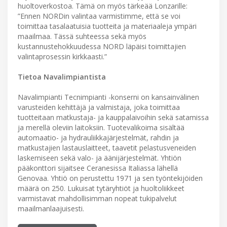
huoltoverkostoa. Tämä on myös tärkeää Lonzarille:
”Ennen NORDin valintaa varmistimme, että se voi
toimittaa tasalaatuisia tuotteita ja materiaaleja ympäri
maailmaa. Tässä suhteessa sekä myös
kustannustehokkuudessa NORD läpäisi toimittajien
valintaprosessin kirkkaasti.”
Tietoa Navalimpiantista
Navalimpianti Tecnimpianti -konserni on kansainvälinen
varusteiden kehittäjä ja valmistaja, joka toimittaa
tuotteitaan matkustaja- ja kauppalaivoihin sekä satamissa
ja merellä oleviin laitoksiin. Tuotevalikoima sisältää
automaatio- ja hydrauliikkajärjestelmät, rahdin ja
matkustajien lastauslaitteet, taavetit pelastusveneiden
laskemiseen sekä valo- ja äänijärjestelmät. Yhtiön
pääkonttori sijaitsee Ceranesissa Italiassa lähellä
Genovaa. Yhtiö on perustettu 1971 ja sen työntekijöiden
määrä on 250. Lukuisat tytäryhtiöt ja huoltoliikkeet
varmistavat mahdollisimman nopeat tukipalvelut
maailmanlaajuisesti.