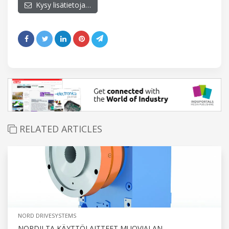
Kysy lisätietoja…
RELATED ARTICLES
NORD DRIVESYSTEMS
NORDILTA KÄYTTÖLAITTEET MUOVIALAN