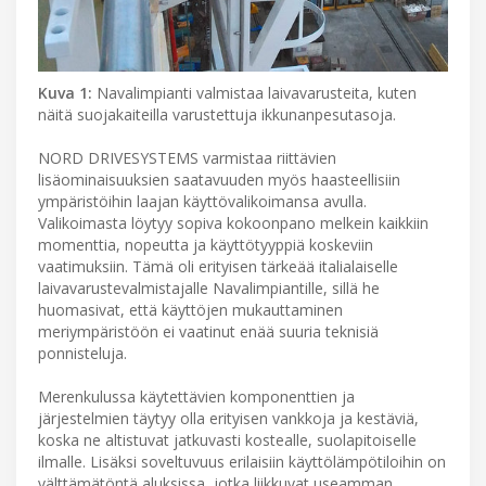
Kuva 1:
Navalimpianti valmistaa laivavarusteita, kuten
näitä suojakaiteilla varustettuja ikkunanpesutasoja.
NORD DRIVESYSTEMS varmistaa riittävien
lisäominaisuuksien saatavuuden myös haasteellisiin
ympäristöihin laajan käyttövalikoimansa avulla.
Valikoimasta löytyy sopiva kokoonpano melkein kaikkiin
momenttia, nopeutta ja käyttötyyppiä koskeviin
vaatimuksiin. Tämä oli erityisen tärkeää italialaiselle
laivavarustevalmistajalle Navalimpiantille, sillä he
huomasivat, että käyttöjen mukauttaminen
meriympäristöön ei vaatinut enää suuria teknisiä
ponnisteluja.
Merenkulussa käytettävien komponenttien ja
järjestelmien täytyy olla erityisen vankkoja ja kestäviä,
koska ne altistuvat jatkuvasti kostealle, suolapitoiselle
ilmalle. Lisäksi soveltuvuus erilaisiin käyttölämpötiloihin on
välttämätöntä aluksissa, jotka liikkuvat useamman