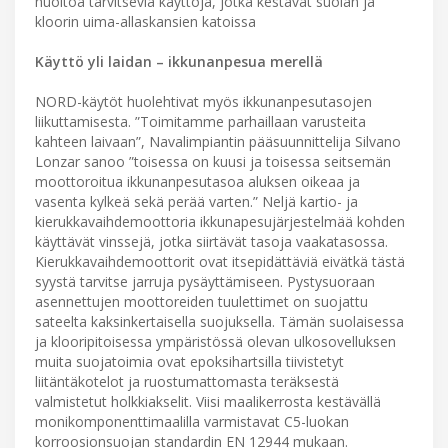
huoltoa tarvitsevia käyttöjä, jotka kestävät suolan ja
kloorin uima-allaskansien katoissa
Käyttö yli laidan – ikkunanpesua merellä
NORD-käytöt huolehtivat myös ikkunanpesutasojen
liikuttamisesta. ”Toimitamme parhaillaan varusteita
kahteen laivaan”, Navalimpiantin pääsuunnittelija Silvano
Lonzar sanoo ”toisessa on kuusi ja toisessa seitsemän
moottoroitua ikkunanpesutasoa aluksen oikeaa ja
vasenta kylkeä sekä perää varten.” Neljä kartio- ja
kierukkavaihdemoottoria ikkunapesujärjestelmää kohden
käyttävät vinssejä, jotka siirtävät tasoja vaakatasossa.
Kierukkavaihdemoottorit ovat itsepidättäviä eivätkä tästä
syystä tarvitse jarruja pysäyttämiseen. Pystysuoraan
asennettujen moottoreiden tuulettimet on suojattu
sateelta kaksinkertaisella suojuksella. Tämän suolaisessa
ja klooripitoisessa ympäristössä olevan ulkosovelluksen
muita suojatoimia ovat epoksihartsilla tiivistetyt
liitäntäkotelot ja ruostumattomasta teräksestä
valmistetut holkkiakselit. Viisi maalikerrosta kestävällä
monikomponenttimaalilla varmistavat C5-luokan
korroosionsuojan standardin EN 12944 mukaan.