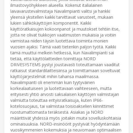
ilmastovyöhykkeen alueella. Kokenut italialainen
laivavarustevalmistaja Navalimpianti valitsi ja hankki
yleensä yksitellen kaikki tarvittavat varusteet, mukaan
lukien sähkökäyttöjen komponentit. Kaikki
käyttöratkaisujen kokoonpanot ja muutokset tehtiin itse,
jotta ne olivat tiukkojen vaatimusten mukaisia ja voitiin
varmistaa niiden täysin luotettava toiminta monien
vuosien ajaksi. Tämä vaati tietenkin paljon työtä. Kaikki
tämä muuttui melkein hetkessä, kun Navalimpianti sai
tietää, että käyttölaitteiden toimittaja NORD
DRIVESYSTEMS pystyi joustavasti toteuttamaan vaaditut
ratkaisut standardilaitteisiinsa ja toimittamaan soveltuvat
käyttöjärjestelmät mihin tahansa maailmassa.
Navalimpianti oli enemmän kuin tyytyväinen
korkealaatuiseen ja luotettavaan vaihteeseen, mutta
erityisesti yhtiö arvosti saksalaisen käyttöjen valmistajan
valmiutta toteuttaa erityisratkaisuja, kuten IP66-
kotelosuojaus, tai valmistaa toisioakselien kiinnittimet
ruostumattomasta teräksestä. Asiakas ja NORD
määrittivät yhdessä myös joitakin muita sovelluskohtaisia
ominaisuuksia. NORD-insinöörit pystyivät hyödyntämään
vuosikymmenien kokemuksia ja neuvomaan optimaalisen