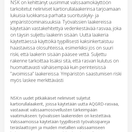
NSK on kehittänyt uusimmat valssaamokäyttöön
tarkoitetut neliriviset kartiorullalaakerinsa tarjoamaan
lukuisia luokkansa parhaita suorituskyky- ja
ympäristöominaisuuksia. Työvalssien laakereissa
käytetään vastakehitettyä vedenkestävää rasvaa, joka
on täysin suljettu laakerin sisään. Uutta laakeria
käytettäessä käyttöikä tyypillisesti kaksinkertaistuu
haastavissa olosuhteissa, esimerkiksi jos on suuri
riski, että laakerin sisään pääsee vettä. Suljettu
rakenne tarkoittaa lisäksi sitä, että rasvan kulutus on
huomattavasti vähäisempää kuin perinteisissä
”avoimissa” laakereissa. Ympäristön saastumisen riski
myös laskee merkittävästi.
NSK:n uudet pitkäikäiset neliriviset suljetut
kartiorullalaakerit, joissa käytetään uutta AQGRD-rasvaa,
vastaavat valssaamosovellusten tärkeimpään
vaatimukseen: työvalssien laakereiden on kestettävä.
Valssaamoissa käytetään tyypillisesti työvalssipareja
teräslaattojen ja muiden metallien valssaamiseen