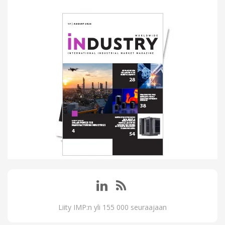
Liity IMP:n yli 155 000 seuraajaan