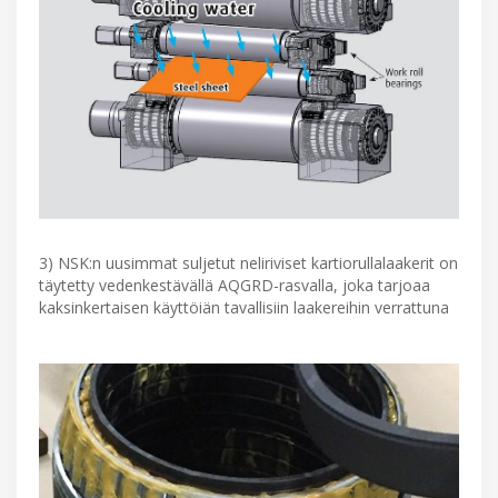
3) NSK:n uusimmat suljetut neliriviset kartiorullalaakerit on
täytetty vedenkestävällä AQGRD-rasvalla, joka tarjoaa
kaksinkertaisen käyttöiän tavallisiin laakereihin verrattuna