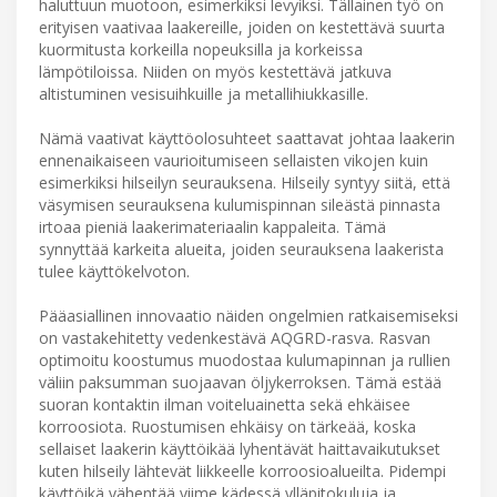
haluttuun muotoon, esimerkiksi levyiksi. Tällainen työ on
erityisen vaativaa laakereille, joiden on kestettävä suurta
kuormitusta korkeilla nopeuksilla ja korkeissa
lämpötiloissa. Niiden on myös kestettävä jatkuva
altistuminen vesisuihkuille ja metallihiukkasille.
Nämä vaativat käyttöolosuhteet saattavat johtaa laakerin
ennenaikaiseen vaurioitumiseen sellaisten vikojen kuin
esimerkiksi hilseilyn seurauksena. Hilseily syntyy siitä, että
väsymisen seurauksena kulumispinnan sileästä pinnasta
irtoaa pieniä laakerimateriaalin kappaleita. Tämä
synnyttää karkeita alueita, joiden seurauksena laakerista
tulee käyttökelvoton.
Pääasiallinen innovaatio näiden ongelmien ratkaisemiseksi
on vastakehitetty vedenkestävä AQGRD-rasva. Rasvan
optimoitu koostumus muodostaa kulumapinnan ja rullien
väliin paksumman suojaavan öljykerroksen. Tämä estää
suoran kontaktin ilman voiteluainetta sekä ehkäisee
korroosiota. Ruostumisen ehkäisy on tärkeää, koska
sellaiset laakerin käyttöikää lyhentävät haittavaikutukset
kuten hilseily lähtevät liikkeelle korroosioalueilta. Pidempi
käyttöikä vähentää viime kädessä ylläpitokuluja ja