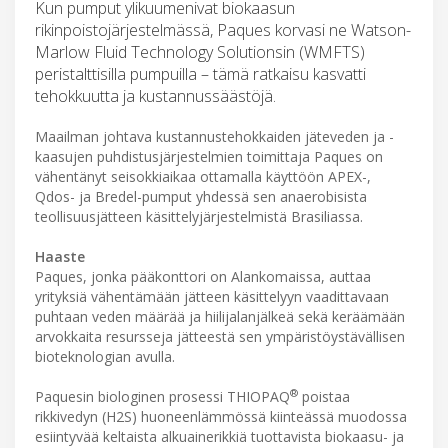
Kun pumput ylikuumenivat biokaasun
rikinpoistojärjestelmässä, Paques korvasi ne Watson-
Marlow Fluid Technology Solutionsin (WMFTS)
peristalttisilla pumpuilla – tämä ratkaisu kasvatti
tehokkuutta ja kustannussäästöjä.
Maailman johtava kustannustehokkaiden jäteveden ja -
kaasujen puhdistusjärjestelmien toimittaja Paques on
vähentänyt seisokkiaikaa ottamalla käyttöön APEX-,
Qdos- ja Bredel-pumput yhdessä sen anaerobisista
teollisuusjätteen käsittelyjärjestelmistä Brasiliassa.
Haaste
Paques, jonka pääkonttori on Alankomaissa, auttaa
yrityksiä vähentämään jätteen käsittelyyn vaadittavaan
puhtaan veden määrää ja hiilijalanjälkeä sekä keräämään
arvokkaita resursseja jätteestä sen ympäristöystävällisen
bioteknologian avulla.
®
Paquesin biologinen prosessi THIOPAQ
poistaa
rikkivedyn (H2S) huoneenlämmössä kiinteässä muodossa
esiintyvää keltaista alkuainerikkiä tuottavista biokaasu- ja