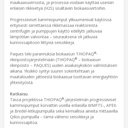
maakaasuvirroista, ja prosessia voidaan käyttää useisiin
erilaisiin rikkivetyä (H2S) sisältäviin biokaasuvirtoihin.
Progressiiviset kammiopumput ylikuumenivat käytössä
erityisesti siirrettäessä rikkimassaa reaktoreista
sentrifugiin ja pumppujen käyttö edellytti jatkuvaa
lämpötilan valvontaa – seurauksena oli jatkuvia
kunnossapitoon liittyviä seisokkeja.
®
Paques teki parannuksia biokaasun THIOPAQ
-
®
rikinpoistojärjestelmään (THIOPAQ
– biokaasun
rikinpoisto – PAQUES) uuden asiakasyksikön valmistuksen
aikana. Yksikkö syntyi suuren sokeritehtaan ja
maatalouden jätteestä biokaasua tuottavan energiayhtiön
yhteistyöstä.
Ratkaisu
®
Tässä projektissa THIOPAQ
-järjestelmän progressiiviset
kammiopumput korvattiin useilla erilaisilla WMFTS-, APEX-
ja Bredel-letkupumpuilla sekä kemiallisia aineita mittaavilla
Qdos-pumpuilla – tämä vähensi seisokkeja ja
kunnossapitoa.