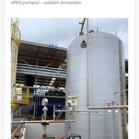
APEX pumput – soodan annostelu