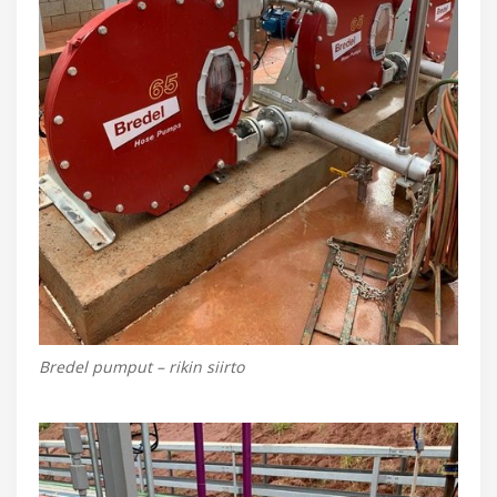
Bredel pumput – rikin siirto