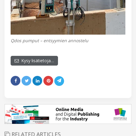
Qdos pumput – entsyymien annostelu
Kysy lisätietoja…
RELATED ARTICLES