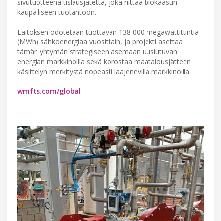
sivutuotteena tislausjätettä, joka riittää biokaasun
kaupalliseen tuotantoon.
Laitoksen odotetaan tuottavan 138 000 megawattituntia
(MWh) sähköenergiaa vuosittain, ja projekti asettaa
tämän yhtymän strategiseen asemaan uusiutuvan
energian markkinoilla sekä korostaa maatalousjätteen
käsittelyn merkitystä nopeasti laajenevilla markkinoilla.
wmfts.com/global