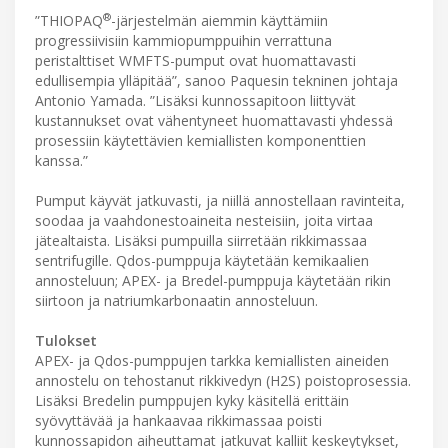
®
”THIOPAQ
-järjestelmän aiemmin käyttämiin
progressiivisiin kammiopumppuihin verrattuna
peristalttiset WMFTS-pumput ovat huomattavasti
edullisempia ylläpitää”, sanoo Paquesin tekninen johtaja
Antonio Yamada. ”Lisäksi kunnossapitoon liittyvät
kustannukset ovat vähentyneet huomattavasti yhdessä
prosessiin käytettävien kemiallisten komponenttien
kanssa.”
Pumput käyvät jatkuvasti, ja niillä annostellaan ravinteita,
soodaa ja vaahdonestoaineita nesteisiin, joita virtaa
jätealtaista. Lisäksi pumpuilla siirretään rikkimassaa
sentrifugille. Qdos-pumppuja käytetään kemikaalien
annosteluun; APEX- ja Bredel-pumppuja käytetään rikin
siirtoon ja natriumkarbonaatin annosteluun.
Tulokset
APEX- ja Qdos-pumppujen tarkka kemiallisten aineiden
annostelu on tehostanut rikkivedyn (H2S) poistoprosessia.
Lisäksi Bredelin pumppujen kyky käsitellä erittäin
syövyttävää ja hankaavaa rikkimassaa poisti
kunnossapidon aiheuttamat jatkuvat kalliit keskeytykset,