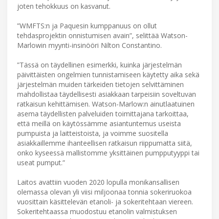
joten tehokkuus on kasvanut.
”WMFTS:n ja Paquesin kumppanuus on ollut
tehdasprojektin onnistumisen avain”, selittää Watson-
Marlowin myynti-insinööri Nilton Constantino.
”Tässä on täydellinen esimerkki, kuinka järjestelmän
päivittäisten ongelmien tunnistamiseen käytetty aika sekä
järjestelmän muiden tärkeiden tietojen selvittäminen
mahdollistaa täydellisesti asiakkaan tarpeisiin soveltuvan
ratkaisun kehittämisen. Watson-Marlow:n ainutlaatuinen
asema täydellisten palveluiden toimittajana tarkoittaa,
että meillä on käytössämme asiantuntemus useista
pumpuista ja laitteistoista, ja voimme suositella
asiakkaillemme ihanteellisen ratkaisun riippumatta siitä,
onko kyseessä mallistomme yksittäinen pumpputyyppi tai
useat pumput.”
Laitos avattiin vuoden 2020 lopulla monikansallisen
olemassa olevan yli viisi miljoonaa tonnia sokeriruokoa
vuosittain käsittelevän etanoli- ja sokeritehtaan viereen.
Sokeritehtaassa muodostuu etanolin valmistuksen