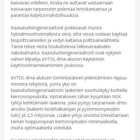
kasvavan edelleen, koska ne auttavat vastaamaan
kasvavaan tarpeeseen pidentää lentokantamaa ja
parantaa kuljetusmahdollisuuksia.
Kaasuturbiinigeneraattorit poikkeavat muista
hybridimoottorimalleista siinä, että niissä voidaan käyttää
biopolttoaineiden ja vedyn kaltaisia polttoainelähteitä.
Tämä tekee niistä houkuttelevia hiilineutraaliuden
näkökulmasta. Kaasuturbiinigeneraattorit ovat nykyisin
vahvin kilpailija eVTOL-ilma-alusten käytännön
käyttövoimamekanismien joukossa.
eVTOL-ilma-aluksen toimintasäteen pidentäminen riippuu
monista tekijöistä, joista yksi on
kaasuturbiinigeneraattorin laakerien suorituskyky korkeilla
kierrosnopeuksilla. Vastatakseen tähän kysyntään NSK
ryhtyi kehittämään laakeria, joka pystyy tarjoamaan dmn-
arvoksi (laakerin keskihalkaisijan ja pyörimisnopeuden
tulo) yli 2,5 miljoonaa. Lisäksi yritys onnistui toteuttamaan
tämän huippunopean kiertonopeuden minimaalisella,
mutta optimaalisella voitelulla.