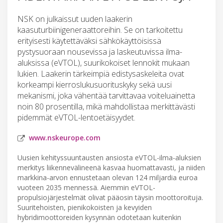
NSK on julkaissut uuden laakerin
kaasuturbiinigeneraattoreihin. Se on tarkoitettu
erityisesti käytettäväksi sähkökäyttöisissä
pystysuoraan nousevissa ja laskeutuvissa ilma-
aluksissa (eVTOL), suurikokoiset lennokit mukaan
lukien. Laakerin tärkeimpiä edistysaskeleita ovat
korkeampi kierroslukusuorituskyky sekä uusi
mekanismi, joka vähentää tarvittavaa voiteluainetta
noin 80 prosentilla, mikä mahdollistaa merkittävästi
pidemmät eVTOL-lentoetäisyydet.
www.nskeurope.com
Uusien kehityssuuntausten ansiosta eVTOL-ilma-aluksien
merkitys liikennevälineenä kasvaa huomattavasti, ja niiden
markkina-arvon ennustetaan olevan 124 miljardia euroa
vuoteen 2035 mennessä. Aiemmin eVTOL-
propulsiojärjestelmät olivat pääosin täysin moottoroituja.
Suuritehoisten, pienikokoisten ja kevyiden
hybridimoottoreiden kysynnän odotetaan kuitenkin