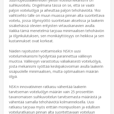
Suurnopeuslaakereiden yleisin voitelumekanismi on
suihkuvoitelu. Ongelmana tässä on se, että se vaatii
paljon voiteluöljyä ja aiheuttaa paljon tehohäviöitä. Yksi
vaihtoehto tälle on muun muassa pinnan alta suoritettava
voitelu, jossa öljynsyöttö suoritetaan akselissa ja laakerin
sisäkehässä olevien erityisten virtauskanavien avulla.
Vaikka tämä menetelmä tarjoaa minimaalisen tehohäviön
ja öljynkulutuksen, sen monikäyttöisyys on heikkoa ja sen
kustannukset ovat korkeat.
Näiden rajoitusten voittamiseksi NSK:n uusi
voitelumekanismi hyödyntää parannettua välilevyn
muotoa. Välilevyyn varastoituu väliaikaisesti voiteluöljyä,
josta mekanismi syöttää keskipakovoiman avulla laakerin
sisäpuolelle minimaalisen, mutta optimaalisen määrän
öljyä.
NSK:n innovatiivinen ratkaisu vähentää laakerin
tarvitseman voiteluöljyn määrän vain 25 prosenttiin
tavanomaisen suihkuvoitelun tarvitsemasta määrästä ja
vähentää samalla tehohäviötä kolmanneksella. Uusi
ratkaisu tarjoaa myös erittäin monipuolisen ja edullisen
voiteluratkaisun pinnan alta suoritettavaan voiteluun