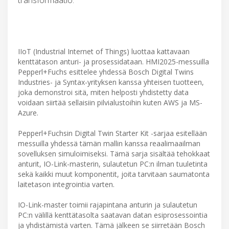
IIoT (Industrial Internet of Things) luottaa kattavaan
kenttätason anturi- ja prosessidataan. HMI2025-messuilla
Pepperl+Fuchs esittelee yhdessä Bosch Digital Twins
Industries- ja Syntax-yrityksen kanssa yhteisen tuotteen,
joka demonstroi sitä, miten helposti yhdistetty data
voidaan siirtää sellaisiin pilvialustoihin kuten AWS ja MS-
Azure.
Pepperl+Fuchsin Digital Twin Starter Kit -sarjaa esitellään
messuilla yhdessä tämän mallin kanssa reaalimaailman
sovelluksen simuloimiseksi. Tämä sarja sisältää tehokkaat
anturit, IO-Link-masterin, sulautetun PC:n ilman tuuletinta
sekä kaikki muut komponentit, joita tarvitaan saumatonta
laitetason integrointia varten.
IO-Link-master toimii rajapintana anturin ja sulautetun
PC:n välillä kenttätasolta saatavan datan esiprosessointia
ja yhdistämistä varten. Tämä jälkeen se siirretään Bosch