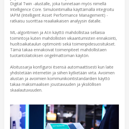
Digital Twin -alustalle, joka tunnetaan myös nimellä
Intelligence Core. Simulointimallia käyttämällä integroitu
IAPM (Intelligent Asset Performance Management) -
ratkaisu suorittaa reaaliaikaisen analyysin datalle.
ML-algoritmien ja AI:n käyttö mahdollistaa sellaisia
toimintoja kuten mahdollisten vikaantumisten ennakointi,
huoltoaikataulun optimointi sekä toimenpidesuositukset.
Tämä takaa ennakoivat toimenpiteet mahdollistaen
tuotantolaitoksen ongelmattoman käytön.
Aloitussarja konfiguroi itsensä automaattisesti kun laite
yhdistetään internetiin ja siihen kytketään virta. Avoimen
alustan ja avoimien kommunikointistandardien käyttö
takaa maksimaalisen joustavuuden ja yksilöllisen
skaalautuvuuden.