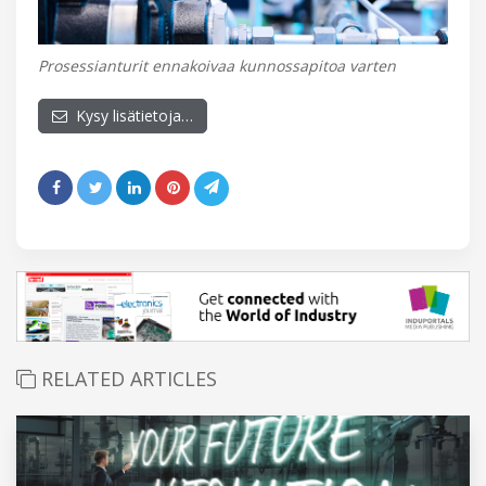
Prosessianturit ennakoivaa kunnossapitoa varten
Kysy lisätietoja…
RELATED ARTICLES