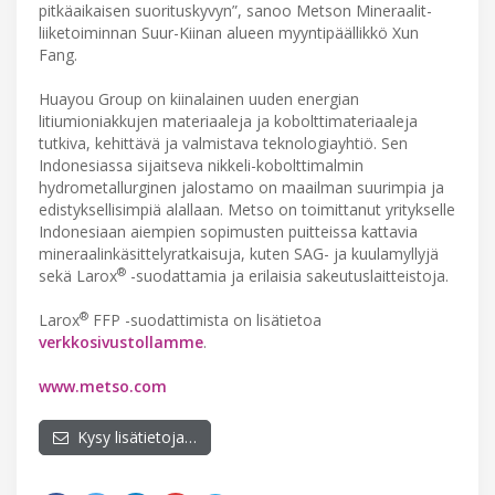
pitkäaikaisen suorituskyvyn”, sanoo Metson Mineraalit-
liiketoiminnan Suur-Kiinan alueen myyntipäällikkö Xun
Fang.
Huayou Group on kiinalainen uuden energian
litiumioniakkujen materiaaleja ja kobolttimateriaaleja
tutkiva, kehittävä ja valmistava teknologiayhtiö. Sen
Indonesiassa sijaitseva nikkeli-kobolttimalmin
hydrometallurginen jalostamo on maailman suurimpia ja
edistyksellisimpiä alallaan. Metso on toimittanut yritykselle
Indonesiaan aiempien sopimusten puitteissa kattavia
mineraalinkäsittelyratkaisuja, kuten SAG- ja kuulamyllyjä
®
sekä Larox
-suodattamia ja erilaisia sakeutuslaitteistoja.
®
Larox
FFP -suodattimista on lisätietoa
verkkosivustollamme
.
www.metso.com
Kysy lisätietoja…