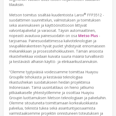
tilauksiin.
®
Metson toimitus sisältää kuudentoista Larox
FFP3512 -
suodattimen suunnittelun, valmistuksen ja toimituksen
sekä asennukseen ja käyttöönottooon liittyvät
valvontapalvelut ja varaosat. Täysin automaattinen,
nopeasti avautuva painesuodatin on osa
Metso Plus
-
tarjoamaa. Painesuodattimessa kalvoteknologian ja
sivupalkkirakenteen hyvät puolet yhdistyvät erinomaiseen
mekaniikkaan ja prosessitehokkuuteen. Tämän ansiosta
rikastehiekkaa voidaan kuivata suuria määriä turvallisesti
ja kestävästi alhaisin käyttö- ja elinkaarikustannuksin.
”Olemme tyytyväisiä voidessamme toimittaa Huayou
Groupille tehokasta ja kestävää teknologiaa
rikastushiekan suodatukseen heidän projektiinsa
Indonesiaan. Tämä uusintatilaus on hieno jatkumo
pitkäaikaiselle yhteistyöllemme ja osoittaa Huayou
Groupin luottamuksen Metson teknologiaan ja palveluihin.
Olemme sitoutuneita toimittamaan korkealuokkaista
palvelua, teknistä tukea sekä asiantuntijaosaamista
varmistaaksemme projektin onnistuneen toteutuksen ja