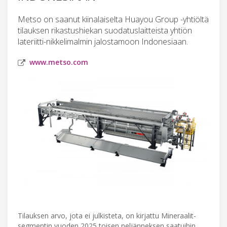
Metso on saanut kiinalaiselta Huayou Group -yhtiöltä
tilauksen rikastushiekan suodatuslaitteista yhtiön
lateriitti-nikkelimalmin jalostamoon Indonesiaan.
www.metso.com
Tilauksen arvo, jota ei julkisteta, on kirjattu Mineraalit-
segmentin vuoden 2025 toisen neljänneksen saatuihin