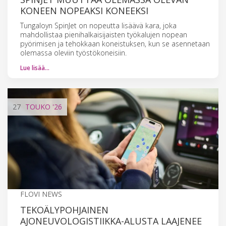
KONEEN NOPEAKSI KONEEKSI
Tungaloyn SpinJet on nopeutta lisäävä kara, joka
mahdollistaa pienihalkaisijaisten työkalujen nopean
pyörimisen ja tehokkaan koneistuksen, kun se asennetaan
olemassa oleviin työstökoneisiin.
Lue lisää…
27
TOUKO
'26
FLOVI NEWS
TEKOÄLYPOHJAINEN
AJONEUVOLOGISTIIKKA-ALUSTA LAAJENEE