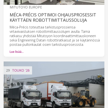
MITUTOYO EUROPE
MÉCA-PRÉCIS OPTIMOI OHJAUSPROSESSIT
KÄYTTÄEN ROBOTTIMITTAUSSOLUJA
Méca-Précis toteuttaa tarkistusprossiensa
virtaviivaistuksen robottimittaussolujen avulla. Tämä
ratkaisu yhdistää Mitutoyon koordinaattimittauskoneen
sekä Engineering Datan robottiratkaisut ja se käytännössä
poistaa pullonkaulat osien tarkistusprosessista.
Lue lisää…
29
TOUKO
'26