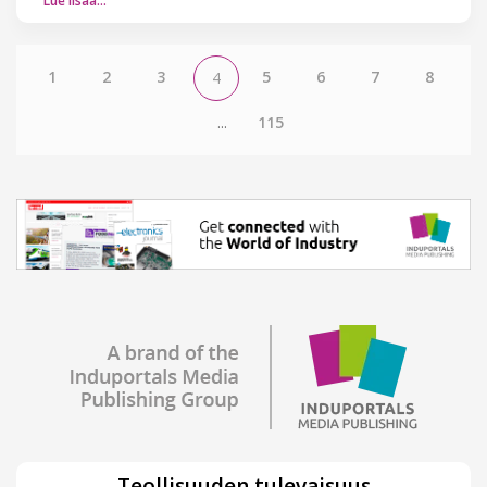
Lue lisää…
1
2
3
5
6
7
8
4
...
115
Teollisuuden tulevaisuus