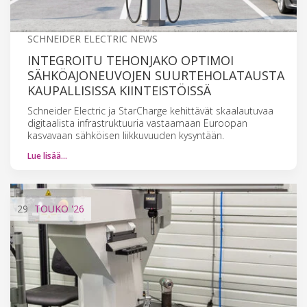
SCHNEIDER ELECTRIC NEWS
INTEGROITU TEHONJAKO OPTIMOI
SÄHKÖAJONEUVOJEN SUURTEHOLATAUSTA
KAUPALLISISSA KIINTEISTÖISSÄ
Schneider Electric ja StarCharge kehittävät skaalautuvaa
digitaalista infrastruktuuria vastaamaan Euroopan
kasvavaan sähköisen liikkuvuuden kysyntään.
Lue lisää…
29
TOUKO
'26