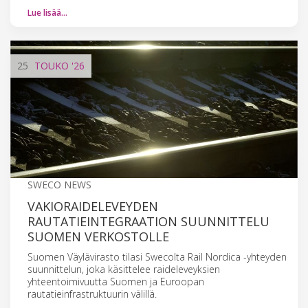
Lue lisää…
25
TOUKO
'26
SWECO NEWS
VAKIORAIDELEVEYDEN
RAUTATIEINTEGRAATION SUUNNITTELU
SUOMEN VERKOSTOLLE
Suomen Väylävirasto tilasi Swecolta Rail Nordica -yhteyden
suunnittelun, joka käsittelee raideleveyksien
yhteentoimivuutta Suomen ja Euroopan
rautatieinfrastruktuurin välillä.