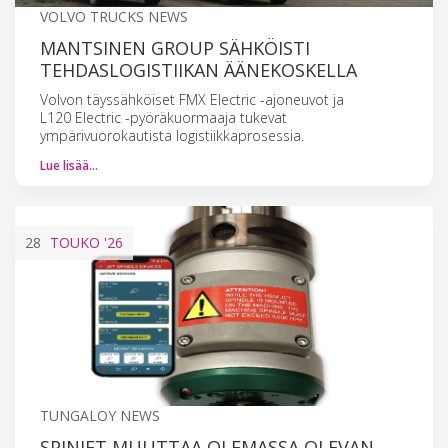
VOLVO TRUCKS NEWS
MANTSINEN GROUP SÄHKÖISTI
TEHDASLOGISTIIKAN ÄÄNEKOSKELLA
Volvon täyssähköiset FMX Electric -ajoneuvot ja
L120 Electric -pyöräkuormaaja tukevat
ympärivuorokautista logistiikkaprosessia.
Lue lisää…
28
TOUKO
'26
TUNGALOY NEWS
SPINJET MUUTTAA OLEMASSA OLEVAN