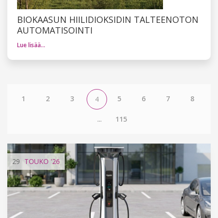
BIOKAASUN HIILIDIOKSIDIN TALTEENOTON
AUTOMATISOINTI
Lue lisää…
1
2
3
5
6
7
8
4
...
115
29
TOUKO
'26