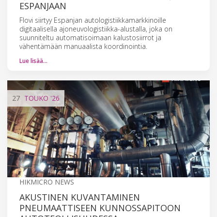
ESPANJAAN
Flovi siirtyy Espanjan autologistiikkamarkkinoille
digitaalisella ajoneuvologistiikka-alustalla, joka on
suunniteltu automatisoimaan kalustosiirrot ja
vähentämään manuaalista koordinointia.
Lue lisää…
27
TOUKO
'26
HIKMICRO NEWS
AKUSTINEN KUVANTAMINEN
PNEUMAATTISEEN KUNNOSSAPITOON