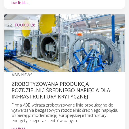
Lue lisää…
22
TOUKO
'26
ABB NEWS
ZROBOTYZOWANA PRODUKCJA
ROZDZIELNIC ŚREDNIEGO NAPIĘCIA DLA
INFRASTRUKTURY KRYTYCZNEJ
Firma ABB wdraża zrobotyzowane linie produkcyjne do
wytwarzania bezgazowych rozdzielnic średniego napięcia,
wspierając modernizację europejskiej infrastruktury
energetycznej oraz centrów danych.