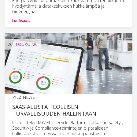
Energia Oy:lle parantaakseen kaukolämmön tehokkuutta
hyödyntämällä datakeskuksen hukkalämpöä ja
bioenergiaa.
Lue lisää…
26
TOUKO
'26
PILZ NEWS
SAAS-ALUSTA TEOLLISEN
TURVALLISUUDEN HALLINTAAN
Pilz esittelee MYZEL Lifecycle Platform -ratkaisun Safety-,
Security- ja Compliance-toimintojen digitaaliseen
hallintaan yhdistetyissä teollisuusympäristöissä.