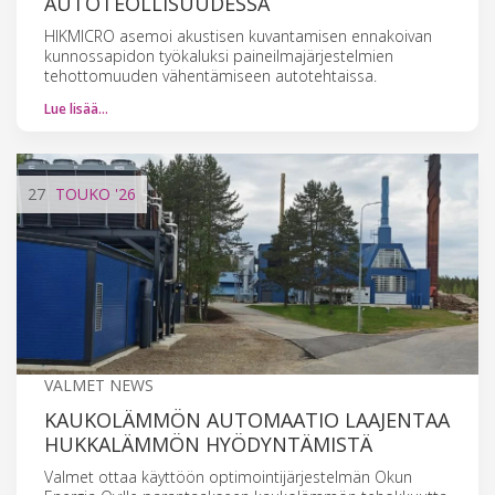
AUTOTEOLLISUUDESSA
HIKMICRO asemoi akustisen kuvantamisen ennakoivan
kunnossapidon työkaluksi paineilmajärjestelmien
tehottomuuden vähentämiseen autotehtaissa.
Lue lisää…
27
TOUKO
'26
VALMET NEWS
KAUKOLÄMMÖN AUTOMAATIO LAAJENTAA
HUKKALÄMMÖN HYÖDYNTÄMISTÄ
Valmet ottaa käyttöön optimointijärjestelmän Okun