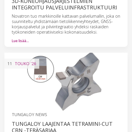
3D-KONEOHJAUSJÄRJESTELMIEN
INTEGROITU PALVELUINFRASTRUKTUURI
Novatron tuo markkinoille kattavan palvelumallin, joka on
suunniteltu yhdistämään tietoliikenneyhteydet, GNSS-
korjauspalvelut ja pilviintegraatio yhdeksi raskaiden
työkoneiden operatiiviseksi kokonaisuudeksi.
Lue lisää…
11
TOUKO
'26
TUNGALOY NEWS
TUNGALOY LAAJENTAA TETRAMINI-CUT
CBN -TERÄSARJAA