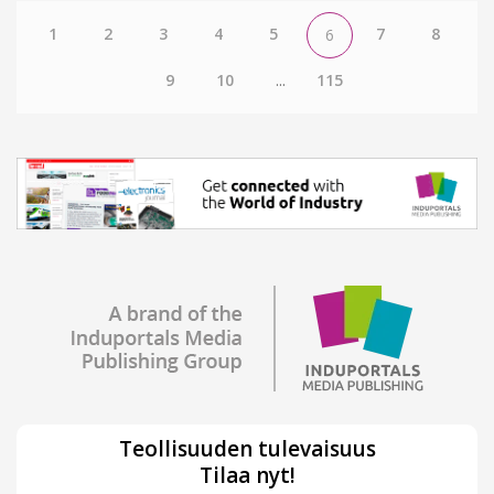
1
2
3
4
5
7
8
6
9
10
...
115
Teollisuuden tulevaisuus
Tilaa nyt!