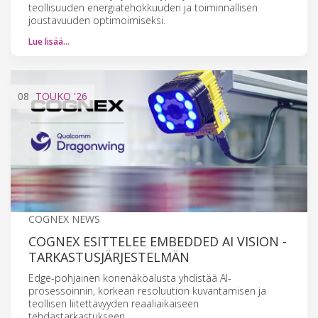
teollisuuden energiatehokkuuden ja toiminnallisen
joustavuuden optimoimiseksi.
Lue lisää…
08
TOUKO
'26
COGNEX NEWS
COGNEX ESITTELEE EMBEDDED AI VISION -
TARKASTUSJÄRJESTELMÄN
Edge-pohjainen konenäköalusta yhdistää AI-
prosessoinnin, korkean resoluution kuvantamisen ja
teollisen liitettävyyden reaaliaikaiseen
tehdastarkastukseen.