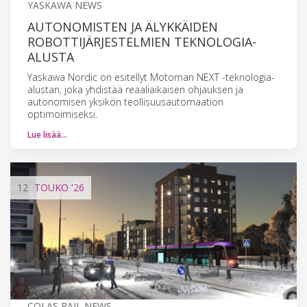
YASKAWA NEWS
AUTONOMISTEN JA ÄLYKKÄIDEN
ROBOTTIJÄRJESTELMIEN TEKNOLOGIA-
ALUSTA
Yaskawa Nordic on esitellyt Motoman NEXT -teknologia-
alustan, joka yhdistää reaaliaikaisen ohjauksen ja
autonomisen yksikön teollisuusautomaation
optimoimiseksi.
Lue lisää…
12
TOUKO
'26
COLAS RAIL NEWS