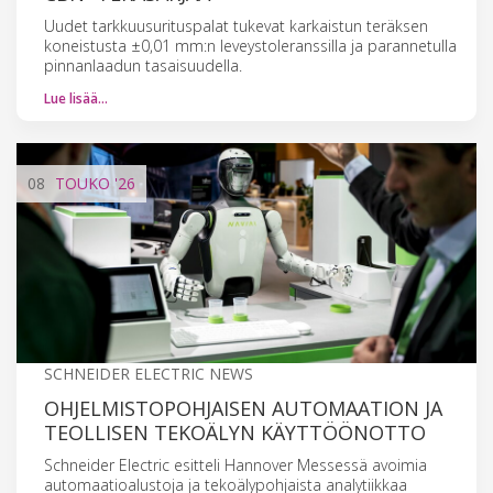
Uudet tarkkuusurituspalat tukevat karkaistun teräksen
koneistusta ±0,01 mm:n leveystoleranssilla ja parannetulla
pinnanlaadun tasaisuudella.
Lue lisää…
08
TOUKO
'26
SCHNEIDER ELECTRIC NEWS
OHJELMISTOPOHJAISEN AUTOMAATION JA
TEOLLISEN TEKOÄLYN KÄYTTÖÖNOTTO
Schneider Electric esitteli Hannover Messessä avoimia
automaatioalustoja ja tekoälypohjaista analytiikkaa