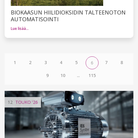
BIOKAASUN HIILIDIOKSIDIN TALTEENOTON
AUTOMATISOINTI
Lue lisää…
1
2
3
4
5
7
8
6
9
10
...
115
12
TOUKO
'26