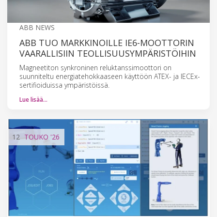
ABB NEWS
ABB TUO MARKKINOILLE IE6-MOOTTORIN
VAARALLISIIN TEOLLISUUSYMPÄRISTÖIHIN
Magneetiton synkroninen reluktanssimoottori on
suunniteltu energiatehokkaaseen käyttöön ATEX- ja IECEx-
sertifioiduissa ympäristöissä.
Lue lisää…
12
TOUKO
'26