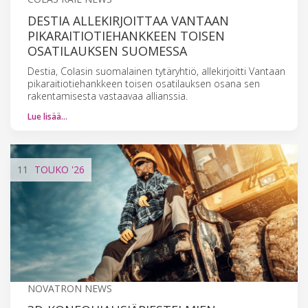
DESTIA ALLEKIRJOITTAA VANTAAN
PIKARAITIOTIEHANKKEEN TOISEN
OSATILAUKSEN SUOMESSA
Destia, Colasin suomalainen tytäryhtiö, allekirjoitti Vantaan
pikaraitiotiehankkeen toisen osatilauksen osana sen
rakentamisesta vastaavaa allianssia.
Lue lisää…
11
TOUKO
'26
NOVATRON NEWS