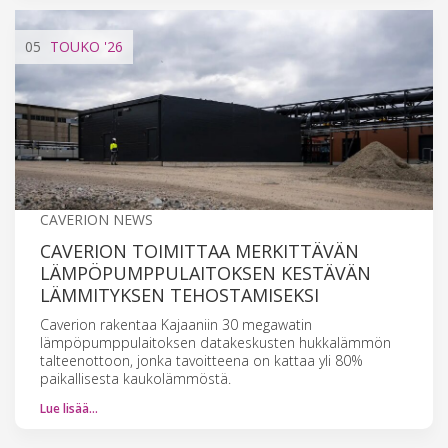
05
TOUKO
'26
CAVERION NEWS
CAVERION TOIMITTAA MERKITTÄVÄN
LÄMPÖPUMPPULAITOKSEN KESTÄVÄN
LÄMMITYKSEN TEHOSTAMISEKSI
Caverion rakentaa Kajaaniin 30 megawatin
lämpöpumppulaitoksen datakeskusten hukkalämmön
talteenottoon, jonka tavoitteena on kattaa yli 80%
paikallisesta kaukolämmöstä.
Lue lisää…