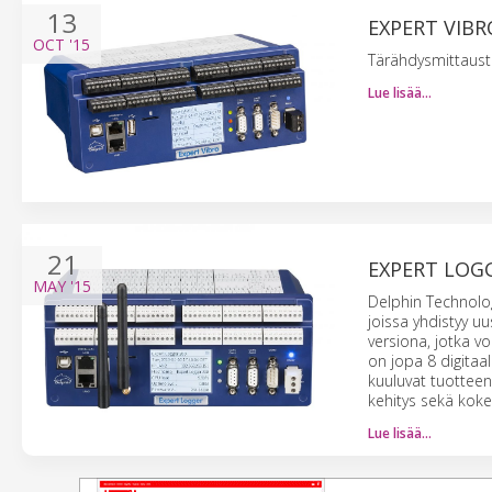
13
EXPERT VIBR
OCT
'15
Tärähdysmittauste
Lue lisää…
21
EXPERT LOG
MAY
'15
Delphin Technolog
joissa yhdistyy u
versiona, jotka vo
on jopa 8 digitaal
kuuluvat tuotteen
kehitys sekä koke
Lue lisää…