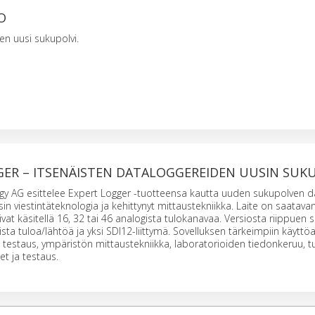
O
n uusi sukupolvi.
GER – ITSENÄISTEN DATALOGGEREIDEN UUSIN SUK
y AG esittelee Expert Logger -tuotteensa kautta uuden sukupolven da
usin viestintäteknologia ja kehittynyt mittaustekniikka. Laite on saata
ivat käsitellä 16, 32 tai 46 analogista tulokanavaa. Versiosta riippuen
ista tuloa/lähtöä ja yksi SDI12-liittymä. Sovelluksen tärkeimpiin käyttöa
 testaus, ympäristön mittaustekniikka, laboratorioiden tiedonkeruu, t
et ja testaus.