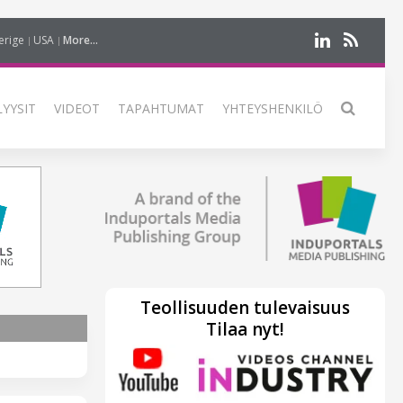
erige
USA
More...
LYYSIT
VIDEOT
TAPAHTUMAT
YHTEYSHENKILÖ
Teollisuuden tulevaisuus
Tilaa nyt!