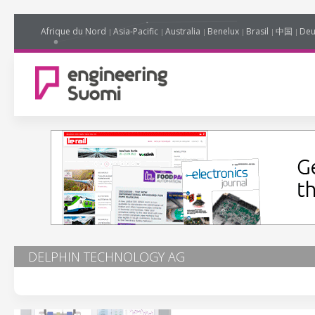
Afrique du Nord
Asia-Pacific
Australia
Benelux
Brasil
中国
Deu
DELPHIN TECHNOLOGY AG