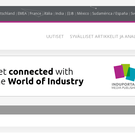
tschland
EMEA
France
Italia
India
日本
México
Sudamérica / España
Sv
UUTISET
SYVÄLLISET ARTIKKELIT JA ANA