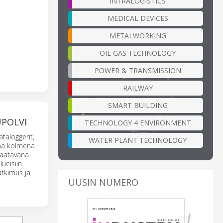
INTRALOGISTICS
MEDICAL DEVICES
METALWORKING
OIL GAS TECHNOLOGY
POWER & TRANSMISSION
RAILWAY
SMART BUILDING
UPOLVI
TECHNOLOGY 4 ENVIRONMENT
taloggerit,
WATER PLANT TECHNOLOGY
vana kolmena
 saatavana
lueisiin
utkimus ja
UUSIN NUMERO