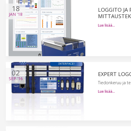
18
LOGGITO JA 
JAN
'18
MITTAUSTE
Lue lisää…
02
EXPERT LOG
SEP
'16
Tiedonkeruu ja t
Lue lisää…