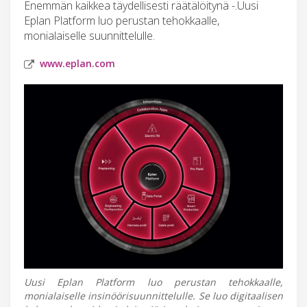
Enemmän kaikkea täydellisesti räätälöitynä -.Uusi
Eplan Platform luo perustan tehokkaalle,
monialaiselle suunnittelulle.
www.eplan.com
Uusi Eplan Platform luo perustan tehokkaalle,
monialaiselle insinöörisuunnittelulle. Se luo digitaalisen