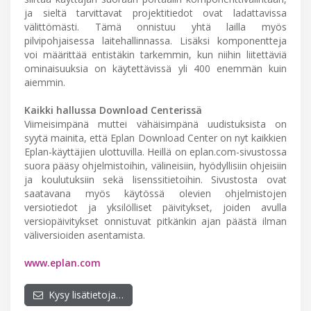
ja sieltä tarvittavat projektitiedot ovat ladattavissa
välittömästi. Tämä onnistuu yhtä lailla myös
pilvipohjaisessa laitehallinnassa. Lisäksi komponentteja
voi määrittää entistäkin tarkemmin, kun niihin liitettäviä
ominaisuuksia on käytettävissä yli 400 enemmän kuin
aiemmin.
Kaikki hallussa Download Centerissä
Viimeisimpänä muttei vähäisimpänä uudistuksista on
syytä mainita, että Eplan Download Center on nyt kaikkien
Eplan-käyttäjien ulottuvilla. Heillä on eplan.com-sivustossa
suora pääsy ohjelmistoihin, välineisiin, hyödyllisiin ohjeisiin
ja koulutuksiin sekä lisenssitietoihin. Sivustosta ovat
saatavana myös käytössä olevien ohjelmistojen
versiotiedot ja yksilölliset päivitykset, joiden avulla
versiopäivitykset onnistuvat pitkänkin ajan päästä ilman
väliversioiden asentamista.
www.eplan.com
Kysy lisätietoja…