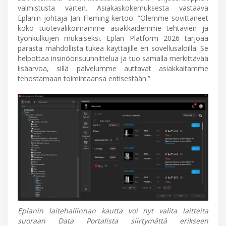
valmistusta varten. Asiakaskokemuksesta vastaava
Eplanin johtaja Jan Fleming kertoo: ”Olemme sovittaneet
koko tuotevalikoimamme asiakkaidemme tehtävien ja
työnkulkujen mukaiseksi. Eplan Platform 2026 tarjoaa
parasta mahdollista tukea käyttäjille eri sovellusaloilla. Se
helpottaa insinöörisuunnittelua ja tuo samalla merkittävää
lisäarvoa, sillä palvelumme auttavat asiakkaitamme
tehostamaan toimintaansa entisestään.”
Eplanin laitehallinnan kautta voi nyt valita laitteita
suoraan Data Portalista siirtymättä erikseen