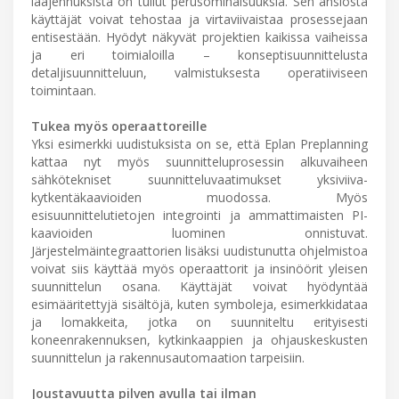
laajennuksista on tullut perusominaisuuksia. Sen ansiosta
käyttäjät voivat tehostaa ja virtaviivaistaa prosessejaan
entisestään. Hyödyt näkyvät projektien kaikissa vaiheissa
ja eri toimialoilla – konseptisuunnittelusta
detaljisuunnitteluun, valmistuksesta operatiiviseen
toimintaan.
Tukea myös operaattoreille
Yksi esimerkki uudistuksista on se, että Eplan Preplanning
kattaa nyt myös suunnitteluprosessin alkuvaiheen
sähkötekniset suunnitteluvaatimukset yksiviiva-
kytkentäkaavioiden muodossa. Myös
esisuunnittelutietojen integrointi ja ammattimaisten PI-
kaavioiden luominen onnistuvat.
Järjestelmäintegraattorien lisäksi uudistunutta ohjelmistoa
voivat siis käyttää myös operaattorit ja insinöörit yleisen
suunnittelun osana. Käyttäjät voivat hyödyntää
esimääritettyjä sisältöjä, kuten symboleja, esimerkkidataa
ja lomakkeita, jotka on suunniteltu erityisesti
koneenrakennuksen, kytkinkaappien ja ohjauskeskusten
suunnittelun ja rakennusautomaation tarpeisiin.
Joustavuutta pilven avulla tai ilman