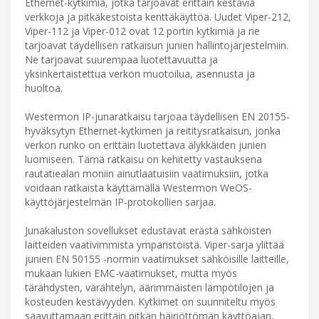
Ethernet-kytkimiä, jotka tarjoavat erittäin kestäviä
verkkoja ja pitkäkestoista kenttäkäyttöä. Uudet Viper-212,
Viper-112 ja Viper-012 ovat 12 portin kytkimiä ja ne
tarjoavat täydellisen ratkaisun junien hallintojärjestelmiin.
Ne tarjoavat suurempaa luotettavuutta ja
yksinkertaistettua verkon muotoilua, asennusta ja
huoltoa.
Westermon IP-junaratkaisu tarjoaa täydellisen EN 20155-
hyväksytyn Ethernet-kytkimen ja reititysratkaisun, jonka
verkon runko on erittäin luotettava älykkäiden junien
luomiseen. Tämä ratkaisu on kehitetty vastauksena
rautatiealan moniin ainutlaatuisiin vaatimuksiin, jotka
voidaan ratkaista käyttämällä Westermon WeOS-
käyttöjärjestelmän IP-protokollien sarjaa.
Junakaluston sovellukset edustavat erästä sähköisten
laitteiden vaativimmista ympäristöistä. Viper-sarja ylittää
junien EN 50155 -normin vaatimukset sähköisille laitteille,
mukaan lukien EMC-vaatimukset, mutta myös
tärähdysten, värähtelyn, äärimmäisten lämpötilojen ja
kosteuden kestävyyden. Kytkimet on suunniteltu myös
saavuttamaan erittäin pitkän häiriöttömän käyttöajan,