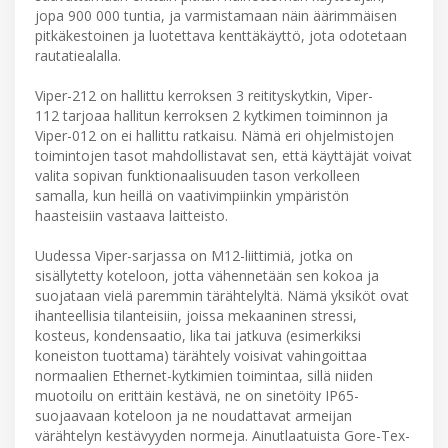
jopa 900 000 tuntia, ja varmistamaan näin äärimmäisen
pitkäkestoinen ja luotettava kenttäkäyttö, jota odotetaan
rautatiealalla.
Viper-212 on hallittu kerroksen 3 reitityskytkin, Viper-
112 tarjoaa hallitun kerroksen 2 kytkimen toiminnon ja
Viper-012 on ei hallittu ratkaisu. Nämä eri ohjelmistojen
toimintojen tasot mahdollistavat sen, että käyttäjät voivat
valita sopivan funktionaalisuuden tason verkolleen
samalla, kun heillä on vaativimpiinkin ympäristön
haasteisiin vastaava laitteisto.
Uudessa Viper-sarjassa on M12-liittimiä, jotka on
sisällytetty koteloon, jotta vähennetään sen kokoa ja
suojataan vielä paremmin tärähtelyltä. Nämä yksiköt ovat
ihanteellisia tilanteisiin, joissa mekaaninen stressi,
kosteus, kondensaatio, lika tai jatkuva (esimerkiksi
koneiston tuottama) tärähtely voisivat vahingoittaa
normaalien Ethernet-kytkimien toimintaa, sillä niiden
muotoilu on erittäin kestävä, ne on sinetöity IP65-
suojaavaan koteloon ja ne noudattavat armeijan
värähtelyn kestävyyden normeja. Ainutlaatuista Gore-Tex-