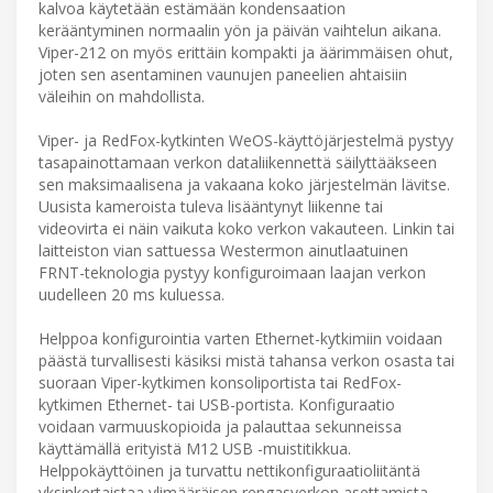
kalvoa käytetään estämään kondensaation
kerääntyminen normaalin yön ja päivän vaihtelun aikana.
Viper-212 on myös erittäin kompakti ja äärimmäisen ohut,
joten sen asentaminen vaunujen paneelien ahtaisiin
väleihin on mahdollista.
Viper- ja RedFox-kytkinten WeOS-käyttöjärjestelmä pystyy
tasapainottamaan verkon dataliikennettä säilyttääkseen
sen maksimaalisena ja vakaana koko järjestelmän lävitse.
Uusista kameroista tuleva lisääntynyt liikenne tai
videovirta ei näin vaikuta koko verkon vakauteen. Linkin tai
laitteiston vian sattuessa Westermon ainutlaatuinen
FRNT-teknologia pystyy konfiguroimaan laajan verkon
uudelleen 20 ms kuluessa.
Helppoa konfigurointia varten Ethernet-kytkimiin voidaan
päästä turvallisesti käsiksi mistä tahansa verkon osasta tai
suoraan Viper-kytkimen konsoliportista tai RedFox-
kytkimen Ethernet- tai USB-portista. Konfiguraatio
voidaan varmuuskopioida ja palauttaa sekunneissa
käyttämällä erityistä M12 USB -muistitikkua.
Helppokäyttöinen ja turvattu nettikonfiguraatioliitäntä
yksinkertaistaa ylimääräisen rengasverkon asettamista.