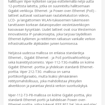
hallittujen Viper-kytkinten sarjaa esittelemällä neljä uutta
12-porttista laitetta, jotka on suunniteltu hallitsemaan
Gigabit-verkkoja. Ethernet- ja Power-over-Ethernet (PoE) -
laitteet auttavat vastaamaan rautatiekaluston videon,
LCD- ja langattomien WLAN-tukiasemien tukemiseen
tarvittavien korkean datanopeuden viestintäverkkojen
kasvavaan kysyntään. Uudet laitteet ovat osa Westermon
innovatiivista IP-junakonseptia, joka tarjoaa täydellisen
Ethernet-kytkimen ja reitittimen ratkaisun vankalle verkon
infrastruktuurille älykkäiden junien luomisessa.
Neljässä uudessa mallissa on erilaisia standardeja
Ethernet-, Gigabit Ethernet - ja PoE-porttivaihtoehtoja
sekä lisäreititystoiminto. Viper-112-T3G-mallilla on kolme
Gigabit Ethernet -porttia ja yhdeksän standardi Ethernet-
porttia. Viper 212-T3G -mallissa on sama
porttikonfiguraatio, mutta lisäksi ylimääräinen
reititysmahdollisuus, joka mahdollistaa yhteyden
aliverkkoon ja parantaa yleistä verkon suorituskykyä.
Viper-112-T3-P8-mallissa on kolme Gigabit-porttia, yksi
standardi Ethernet-portti ja kahdeksan Power-over-
Ethernet-porttia, jotka tukevat IEEE 802.3at `plug-and-play'