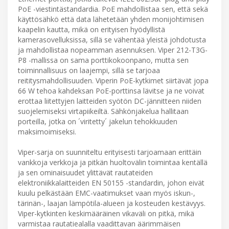
PoE -viestintästandardia. PoE mahdollistaa sen, että sekä
käyttösähkö että data lähetetään yhden monijohtimisen
kaapelin kautta, mikä on erityisen hyödyllistä
kamerasovelluksissa, sillä se vähentää yleistä johdotusta
ja mahdollistaa nopeamman asennuksen. Viper 212-T3G-
P8 -mallissa on sama porttikokoonpano, mutta sen
toiminnallisuus on laajempi, sillä se tarjoaa
reititysmahdollisuuden. Viperin PoE-kytkimet siirtävät jopa
66 W tehoa kahdeksan PoE-porttinsa lävitse ja ne voivat
erottaa liitettyjen laitteiden syötön DC-jännitteen niiden
suojelemiseksi virtapiikeiltä. Sähkönjakelua hallitaan
porteilla, jotka on ´viritetty´ jakelun tehokkuuden
maksimoimiseksi.
Viper-sarja on suunniteltu erityisesti tarjoamaan erittäin
vankkoja verkkoja ja pitkän huoltovälin toimintaa kentällä
ja sen ominaisuudet ylittävät rautateiden
elektroniikkalaitteiden EN 50155 -standardin, johon eivät
kuulu pelkästään EMC-vaatimukset vaan myös iskun-,
tärinän-, laajan lämpötila-alueen ja kosteuden kestävyys.
Viper-kytkinten keskimääräinen vikaväli on pitkä, mikä
varmistaa rautatiealalla vaadittavan äärimmäisen