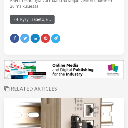
FRNT-teknologia voi määrittää laajan verkon uudelleen
20 ms kuluessa.
Kysy lisätietoja…
RELATED ARTICLES