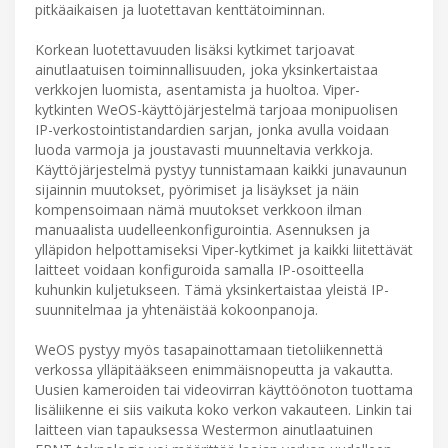
pitkäaikaisen ja luotettavan kenttätoiminnan.
Korkean luotettavuuden lisäksi kytkimet tarjoavat
ainutlaatuisen toiminnallisuuden, joka yksinkertaistaa
verkkojen luomista, asentamista ja huoltoa. Viper-
kytkinten WeOS-käyttöjärjestelmä tarjoaa monipuolisen
IP-verkostointistandardien sarjan, jonka avulla voidaan
luoda varmoja ja joustavasti muunneltavia verkkoja.
Käyttöjärjestelmä pystyy tunnistamaan kaikki junavaunun
sijainnin muutokset, pyörimiset ja lisäykset ja näin
kompensoimaan nämä muutokset verkkoon ilman
manuaalista uudelleenkonfigurointia. Asennuksen ja
ylläpidon helpottamiseksi Viper-kytkimet ja kaikki liitettävät
laitteet voidaan konfiguroida samalla IP-osoitteella
kuhunkin kuljetukseen. Tämä yksinkertaistaa yleistä IP-
suunnitelmaa ja yhtenäistää kokoonpanoja.
WeOS pystyy myös tasapainottamaan tietoliikennettä
verkossa ylläpitääkseen enimmäisnopeutta ja vakautta.
Uusien kameroiden tai videovirran käyttöönoton tuottama
lisäliikenne ei siis vaikuta koko verkon vakauteen. Linkin tai
laitteen vian tapauksessa Westermon ainutlaatuinen