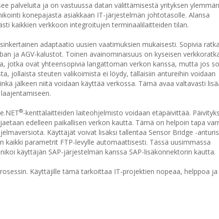
itsee palveluita ja on vastuussa datan välittämisestä yrityksen ylemmä
ointi konepajasta asiakkaan IT-järjestelmän johtotasolle. Alansa
i kaikkien verkkoon integroitujen terminaalilaitteiden tilan.
inkertainen adaptaatio uusien vaatimuksien mukaisesti. Sopivia ratka
nban ja AGV-kalustot. Toinen avainominaisuus on kyseisen verkkoratk
ta, jotka ovat yhteensopivia langattoman verkon kanssa, mutta jos so
ta, jollaista steuten valikoimista ei löydy, tällaisiin antureihin voidaan
nkä jälkeen niitä voidaan käyttää verkossa. Tämä avaa valtavasti lisä
 laajentamiseen.
®
ve.NET
-kenttälaitteiden laiteohjelmisto voidaan etäpäivittää. Päivityk
ne jaetaan edelleen paikallisen verkon kautta. Tämä on helpoin tapa var
elmaversiota. Käyttäjät voivat lisäksi tallentaa Sensor Bridge -anturis
n kaikki parametrit FTP-levylle automaattisesti. Tässä uusimmassa
koi käyttäjän SAP-järjestelmän kanssa SAP-lisäkonnektorin kautta.
prosessin. Käyttäjille tämä tarkoittaa IT-projektien nopeaa, helppoa ja 