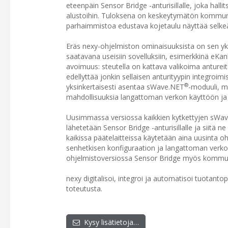
eteenpäin Sensor Bridge -anturisillalle, joka hall
alustoihin. Tuloksena on keskeytymätön kommunik
parhaimmistoa edustava kojetaulu näyttää selkeäst
Eräs nexy-ohjelmiston ominaisuuksista on sen yks
saatavana useisiin sovelluksiin, esimerkkinä eKa
avoimuus: steutella on kattava valikoima anturei
edellyttää jonkin sellaisen anturityypin integroimis
®
yksinkertaisesti asentaa sWave.NET
-moduuli, mi
mahdollisuuksia langattoman verkon käyttöön ja
Uusimmassa versiossa kaikkien kytkettyjen sWa
lähetetään Sensor Bridge -anturisillalle ja siitä 
kaikissa päätelaitteissa käytetään aina uusinta ohj
senhetkisen konfiguraation ja langattoman verko
ohjelmistoversiossa Sensor Bridge myös kommuni
nexy digitalisoi, integroi ja automatisoi tuotanto
toteutusta.
Kysy lisätietoja…