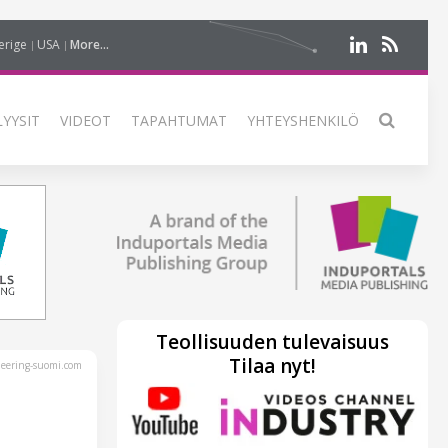
erige
USA
More...
LYYSIT
VIDEOT
TAPAHTUMAT
YHTEYSHENKILÖ
Teollisuuden tulevaisuus
Tilaa nyt!
eering-suomi.com