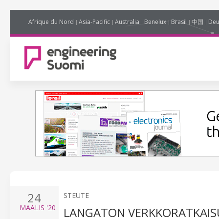
Afrique du Nord
Asia-Pacific
Australia
Benelux
Brasil
中国
Deu
24
STEUTE
MAALIS
'20
LANGATON VERKKORATKAIS