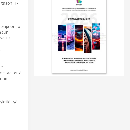
n tason IT-
isuja on jo
aisun
vellus
ä
set
mistaa, että
illan
yksilöityä