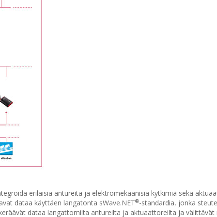
groida erilaisia antureita ja elektromekaanisia kytkimiä sekä aktuaat
®
ottavat dataa käyttäen langatonta sWave.NET
-standardia, jonka steut
 keräävät dataa langattomilta antureilta ja aktuaattoreilta ja välittävät