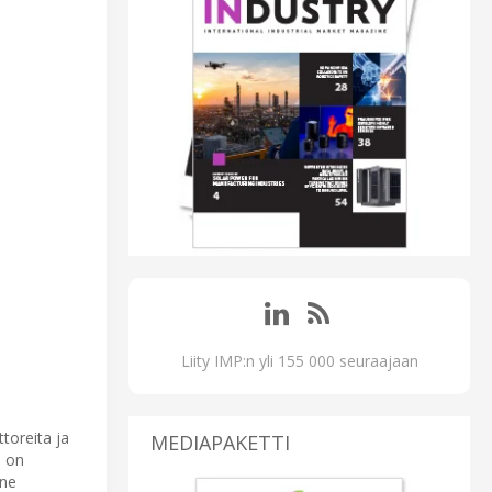
Liity IMP:n yli 155 000 seuraajaan
toreita ja
MEDIAPAKETTI
e on
 ne