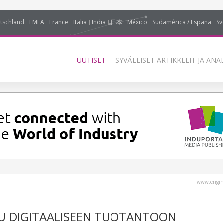
tschland
EMEA
France
Italia
India
日本
México
Sudamérica / España
Sv
UUTISET
SYVÄLLISET ARTIKKELIT JA ANA
www.engin
U DIGITAALISEEN TUOTANTOON