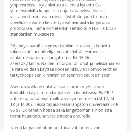
ympäristöissä. Kytkinlaitteita ei enää kytketä Ex-
yhteensopivilla kaapeleilla ohjauskaapeissa oleviin
vastaanottimiin, vaan niissä käytetään juuri tällaisia
sovelluksia varten kehitettyä vähävirtaista langatonta
protokollaa. Tämä on tietenkin sertifioitu ATEX- ja IECEx-
standardien mukaisesti.
Räjähdysvaarallisiin ympäristöihin laitoksia ja koneita
rakentavat suunnittelijat voivat käyttää esimerkiksi
sähkömekaanisia ja langattomia Ex RF 96 -
asentokytkimiä. Näiden muotoilu on ohut ja nelikulmainen
ja niitä voidaan käyttää koneen liikkuvien komponenttien
tai työkappaleen kiinnittimien asennon seuraamiseen.
Asentoa voidaan haluttaessa seurata myös ilman
kontaktia käyttämällä langattomia induktiivisia Ex RF IS -
antureita, jotka ovat malliltaan sylinterimäisiä (M 12, M
18 ja M 30). Tässä tapauksessa langaton universaali Ex RF
96 ST Ex -lähetin hoitaa sekä langattoman siirron että
toimii hajautettuna virtalähteenä antureille.
Nämä langattomat anturit takaavat luotettavan