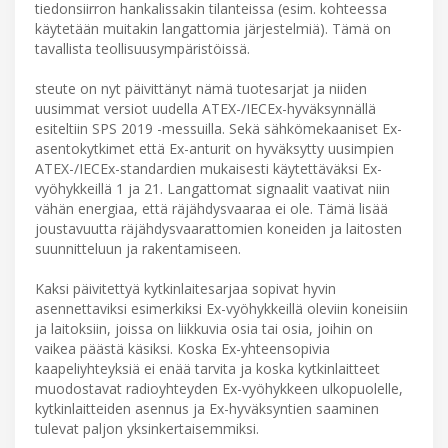
tiedonsiirron hankalissakin tilanteissa (esim. kohteessa
käytetään muitakin langattomia järjestelmiä). Tämä on
tavallista teollisuusympäristöissä.
steute on nyt päivittänyt nämä tuotesarjat ja niiden
uusimmat versiot uudella ATEX-/IECEx-hyväksynnällä
esiteltiin SPS 2019 -messuilla. Sekä sähkömekaaniset Ex-
asentokytkimet että Ex-anturit on hyväksytty uusimpien
ATEX-/IECEx-standardien mukaisesti käytettäväksi Ex-
vyöhykkeillä 1 ja 21. Langattomat signaalit vaativat niin
vähän energiaa, että räjähdysvaaraa ei ole. Tämä lisää
joustavuutta räjähdysvaarattomien koneiden ja laitosten
suunnitteluun ja rakentamiseen.
Kaksi päivitettyä kytkinlaitesarjaa sopivat hyvin
asennettaviksi esimerkiksi Ex-vyöhykkeillä oleviin koneisiin
ja laitoksiin, joissa on liikkuvia osia tai osia, joihin on
vaikea päästä käsiksi. Koska Ex-yhteensopivia
kaapeliyhteyksiä ei enää tarvita ja koska kytkinlaitteet
muodostavat radioyhteyden Ex-vyöhykkeen ulkopuolelle,
kytkinlaitteiden asennus ja Ex-hyväksyntien saaminen
tulevat paljon yksinkertaisemmiksi.