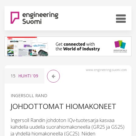
www.engineering-suomi.com
15
HUHTI
'09
INGERSOLL RAND
JOHDOTTOMAT HIOMAKONEET
Ingersoll Randin johdoton IQv-tuotesarja kasvaa
kahdella uudella suorahiomakoneella (GR25 ja GS25)
ja yhdellä hiomakoneella (GC25). Niiden