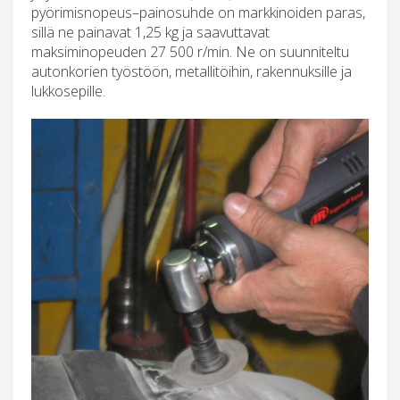
pyörimisnopeus–painosuhde on markkinoiden paras,
sillä ne painavat 1,25 kg ja saavuttavat
maksiminopeuden 27 500 r/min. Ne on suunniteltu
autonkorien työstöön, metallitöihin, rakennuksille ja
lukkosepille.