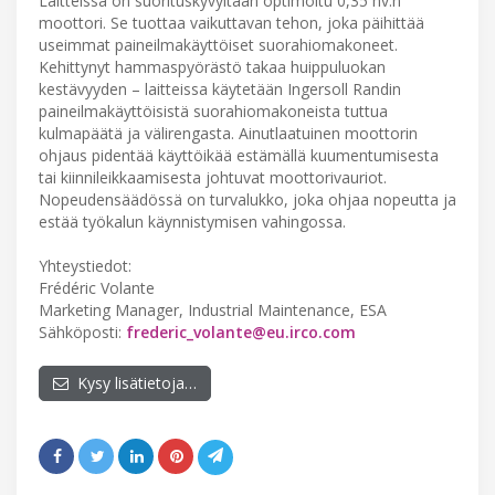
Laitteissa on suorituskyvyltään optimoitu 0,35 hv:n
moottori. Se tuottaa vaikuttavan tehon, joka päihittää
useimmat paineilmakäyttöiset suorahiomakoneet.
Kehittynyt hammaspyörästö takaa huippuluokan
kestävyyden – laitteissa käytetään Ingersoll Randin
paineilmakäyttöisistä suorahiomakoneista tuttua
kulmapäätä ja välirengasta. Ainutlaatuinen moottorin
ohjaus pidentää käyttöikää estämällä kuumentumisesta
tai kiinnileikkaamisesta johtuvat moottorivauriot.
Nopeudensäädössä on turvalukko, joka ohjaa nopeutta ja
estää työkalun käynnistymisen vahingossa.
Yhteystiedot:
Frédéric Volante
Marketing Manager, Industrial Maintenance, ESA
Sähköposti:
frederic_volante@eu.irco.com
Kysy lisätietoja…