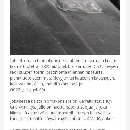
Johdottomien hiomakoneiden uuteen valikoimaan kuuluu
kolme tuotetta: GR25 autopeltikorjaamoille, GS25 kevyen
teollisuuden töihin (tasohiontaan ennen hitsausta,
pienimuotoiseen metallilevyjen tai kaapelien katkaisuun,
lukkosepän töihin, metallitöihin jne.) ja
GC25 yleiskäyttöön.
Jokaisessa näistä hiomakoneista on kierrelukittava IQv
Grip -kiinnitys, jolle on haettu patenttisuojaa ja joka
kiinnittää akun työkaluun mahdollisimman tukevasti ja
turvallisesti. Niihin käyvät myös kaikki 14,4 V:n IQv-akut.