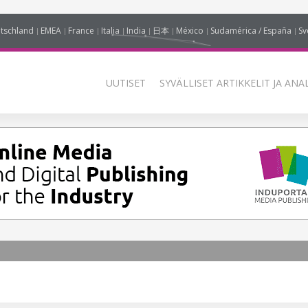
tschland
EMEA
France
Italia
India
日本
México
Sudamérica / España
Sv
UUTISET
SYVÄLLISET ARTIKKELIT JA ANA