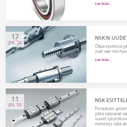
Lue lisää…
17
NSK:N UUDE
JUL
'23
Olipa kyseessä jy
ovat vain niin hyv
Lue lisää…
11
NSK ESITTEL
JUL
'23
Porauksen, jyrsinn
jotka tarjoavat v
suuret työstökon
menestys tällä ala