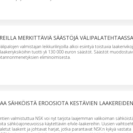
REILLA MERKITTÄVIÄ SÄÄSTÖJÄ VÄLIPALATEHTAASS
ipalojen valmistajan leikkurilinjoilla alkoi esiintyä toistuvia laakeriviko
-laakeriyksiköihin tuotti yli 130 000 euron säästöt. Säästöt muodostuiv
uotannonmenetyksien eliminoimisesta.
AA SÄHKÖISTÄ EROOSIOTA KESTÄVIEN LAAKEREIDE
intien valmistuttua NSK voi nyt tarjota laajemman valikoiman sähköist
oita sähköajoneuvoissa käytettäviin eAxle-laakereihin. Uusien vaihtoeh
aletut laakerit ja johtavat harjat, jotka parantavat NSK:n kykyä vastata