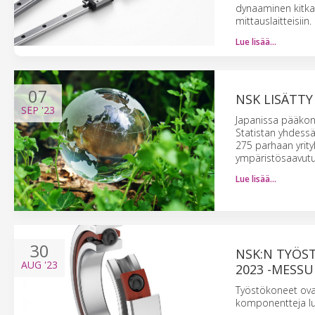
dynaaminen kitkapr
mittauslaitteisiin.
Lue lisää…
07
NSK LISÄTT
SEP
'23
Japanissa pääkontt
Statistan yhdess
275 parhaan yrit
ympäristösaavutu
Lue lisää…
30
NSK:N TYÖS
AUG
'23
2023 -MESSU
Työstökoneet ovat 
komponentteja luk