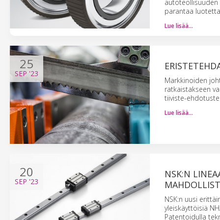
autoteollisuuden 
parantaa luotett
Lue lisää…
25
ERISTETEHDA
SEP
'23
Markkinoiden joht
ratkaistakseen van
tiiviste-ehdotust
Lue lisää…
20
NSK:N LINEA
SEP
'23
MAHDOLLIST
NSK:n uusi erittäi
yleiskäyttöisiä N
Patentoidulla tek