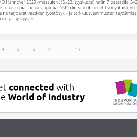
O Hannover 2023 -messujen (18.-23. syyskuuta) hallin 7 osastolla C42
n uusimpia lineaariohjaimia. NSK:n lineaariohjaimet hyödyntävät yhti
ja ne tarjoavat vaativien työstösykli- ja tarkkuusvaatimusten täyttämis
den ja jäykkyyden.
4
5
6
7
...
17