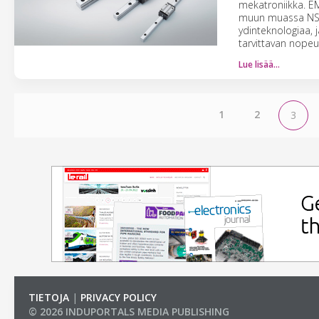
mekatroniikka. EM
muun muassa NSK:
ydinteknologiaa, 
tarvittavan nopeu
Lue lisää…
1
2
3
TIETOJA
|
PRIVACY POLICY
© 2026 INDUPORTALS MEDIA PUBLISHING