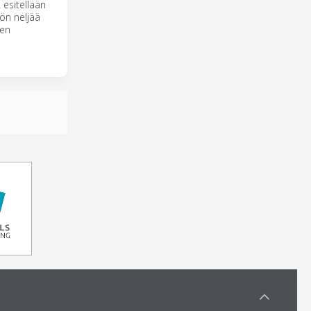
 esitellään
ön neljää
een