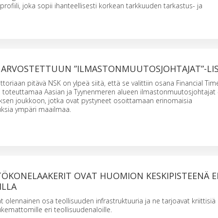
ofiili, joka sopii ihanteellisesti korkean tarkkuuden tarkastus- ja
Y ARVOSTETTUUN ”ILMASTONMUUTOSJOHTAJAT”-LI
oriaan pitävä NSK on ylpeä siitä, että se valittiin osana Financial Time
ä toteuttamaa Aasian ja Tyynenmeren alueen ilmastonmuutosjohtajat 
yksen joukkoon, jotka ovat pystyneet osoittamaan erinomaisia
ksia ympäri maailmaa.
TÖKONELAAKERIT OVAT HUOMION KESKIPISTEENÄ 
ILLA
olennainen osa teollisuuden infrastruktuuria ja ne tarjoavat kriittisiä
emattomille eri teollisuudenaloille.