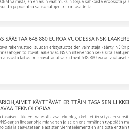
OEM-valmistajien erilaisiin vaatimuksiin torjua sähköistä eroosiota ja 
avuutta ja pidentää sähköautojen toimintasädettä.
S SÄÄSTÄÄ 648 880 EUROA VUODESSA NSK-LAAKERE
ava rakennusteollisuuden eristystuotteiden valmistaja kääntyi NSK:n
nesahojen toistuvat laakeriviat. NSK:n intervention sekä siitä saatujen 
en ansiosta laitos on saavuttanut vaikuttavat 648 880 euron vuotuiset 
ARIOHJAIMET KÄYTTÄVÄT ERITTÄIN TASAISEN LIIKK
AVAA TEKNOLOGIAA
n tasaisen liikkeen mahdollistava teknologia kehitettiin yrityksen suosit
H/NS-sarjan lineaariohjaimia varten ja se on ensimmäinen tyyppiään m
nologialla saavutetaan elastisten vierintäelementtien ansiosta erittäin