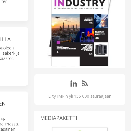
siten
ILLA
 puoleen
laakeri- ja
säästöt.
Liity IMP:n yli 155 000 seuraajaan
EEN
MEDIAPAKETTI
tuja
aailmassa.
 tasainen