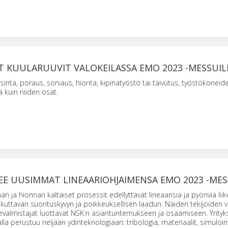
T KUULARUUVIT VALOKEILASSA EMO 2023 -MESSUIL
rsintä, poraus, sorvaus, hionta, kipinätyöstö tai taivutus, työstökoneid
iä kuin niiden osat.
EE UUSIMMAT LINEAARIOHJAIMENSA EMO 2023 -MES
än ja hionnan kaltaiset prosessit edellyttävät lineaarisia ja pyöriviä liik
aikuttavan suorituskyvyn ja poikkeuksellisen laadun. Näiden tekijöiden 
evalmistajat luottavat NSK:n asiantuntemukseen ja osaamiseen. Yrityk
lla perustuu neljään ydinteknologiaan: tribologia, materiaalit, simuloint