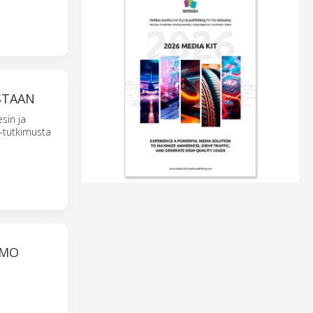
STAAN
sin ja
-tutkimusta
EMO