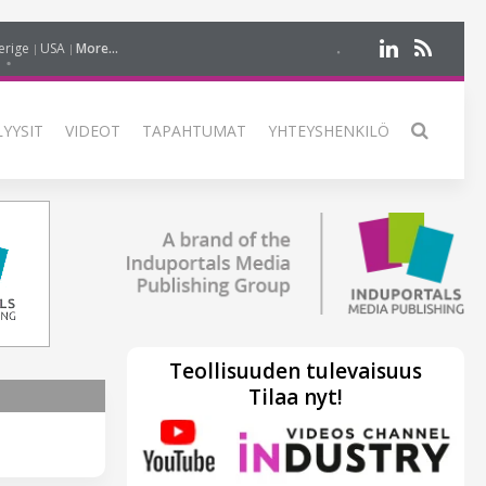
erige
USA
More...
LYYSIT
VIDEOT
TAPAHTUMAT
YHTEYSHENKILÖ
Teollisuuden tulevaisuus
Tilaa nyt!