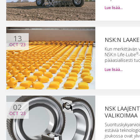
Lue lisää…
13
NSK:N LAAKE
OCT
'23
Kun merkittävän väl
®
NSK:n Life-Lube
pääasiallisesti t
Lue lisää…
02
NSK LAAJENT
OCT
'23
VALIKOIMAA
Suorituskykyarvio
estäviä teknologi
joukossa ovat yliv