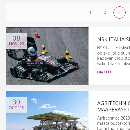
1
2
3
08
NSK ITALIA
NOV
'23
NSK Italia oli yk
opiskelijoille su
Padovan yliopisto
vaikuttavia tulok
Lue lisää…
30
AGRITECHNIC
OCT
'23
MAAPERÄYSTÄ
Agritechnica 2023
maataloussektori
torjuntaa ilman k