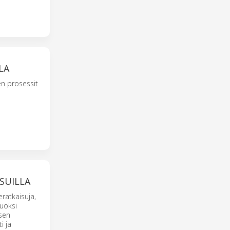
LA
en prosessit
SUILLA
eratkaisuja,
vuoksi
sen
i ja