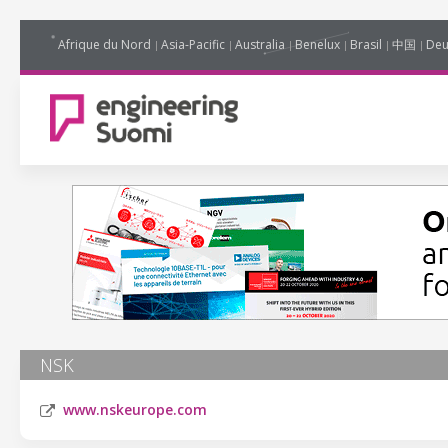
Afrique du Nord
Asia-Pacific
Australia
Benelux
Brasil
中国
Deu
NSK
www.nskeurope.com