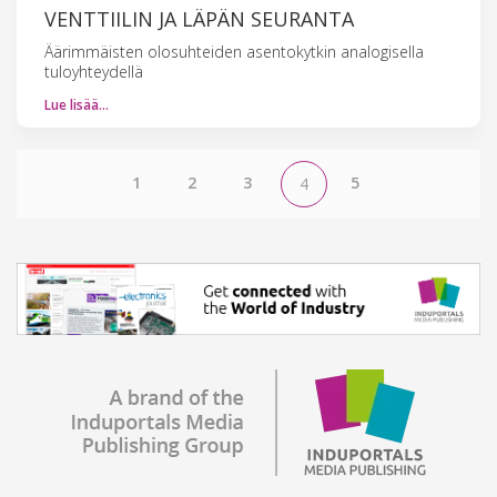
VENTTIILIN JA LÄPÄN SEURANTA
Äärimmäisten olosuhteiden asentokytkin analogisella
tuloyhteydellä
Lue lisää…
1
2
3
5
4