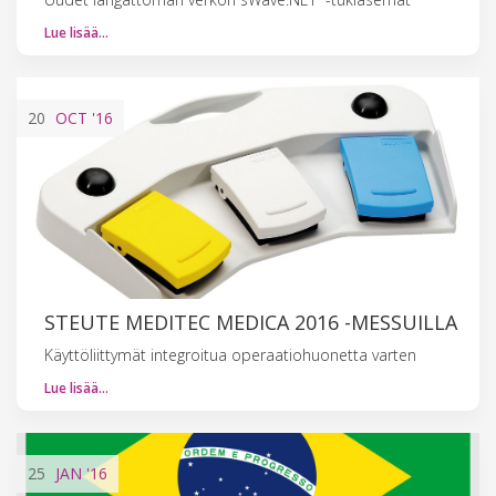
Lue lisää…
20
OCT
'16
STEUTE MEDITEC MEDICA 2016 -MESSUILLA
Käyttöliittymät integroitua operaatiohuonetta varten
Lue lisää…
25
JAN
'16