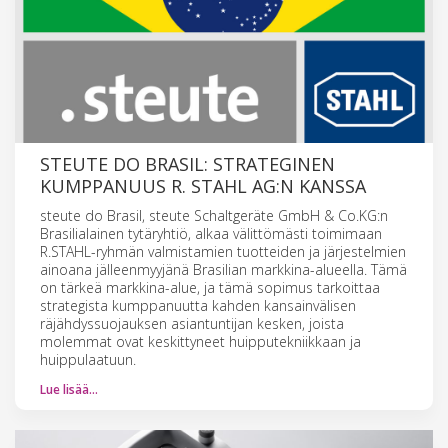
STEUTE DO BRASIL: STRATEGINEN
KUMPPANUUS R. STAHL AG:N KANSSA
steute do Brasil, steute Schaltgeräte GmbH & Co.KG:n
Brasilialainen tytäryhtiö, alkaa välittömästi toimimaan
R.STAHL-ryhmän valmistamien tuotteiden ja järjestelmien
ainoana jälleenmyyjänä Brasilian markkina-alueella. Tämä
on tärkeä markkina-alue, ja tämä sopimus tarkoittaa
strategista kumppanuutta kahden kansainvälisen
räjähdyssuojauksen asiantuntijan kesken, joista
molemmat ovat keskittyneet huipputekniikkaan ja
huippulaatuun.
Lue lisää…