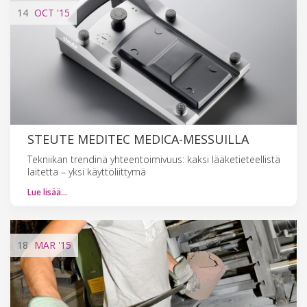
14
OCT
'15
STEUTE MEDITEC MEDICA-MESSUILLA
Tekniikan trendinä yhteentoimivuus: kaksi lääketieteellistä
laitetta – yksi käyttöliittymä
Lue lisää…
18
MAR
'15