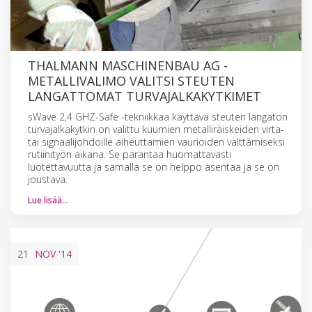
THALMANN MASCHINENBAU AG -
METALLIVALIMO VALITSI STEUTEN
LANGATTOMAT TURVAJALKAKYTKIMET
sWave 2,4 GHZ-Safe -tekniikkaa käyttävä steuten langaton
turvajalkakytkin on valittu kuumien metalliräiskeiden virta-
tai signaalijohdoille aiheuttamien vaurioiden välttämiseksi
rutiinityön aikana. Se parantaa huomattavasti
luotettavuutta ja samalla se on helppo asentaa ja se on
joustava.
Lue lisää…
21
NOV
'14