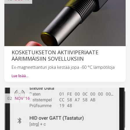
KOSKETUKSETON AKTIIVIPERIAATE
ÄÄRIMMÄISIIN SOVELLUKSIIN
Ex-magneettianturi joka kestää jopa -60 °C lämpötiloja
Lue lisää…
02
NOV
'16