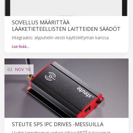
SOVELLUS MÄÄRITTÄÄ
LÄÄKETIETEELLISTEN LAITTEIDEN SÄÄDÖT
Integraatio: älypuhelin viestii käyttöliittymän kanssa
Lue lisää…
02
NOV
'16
STEUTE SPS IPC DRIVES -MESSUILLA
®
Uudet langattoman verkon sWave.NET
-tukiasemat