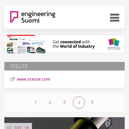
STEUTE
www.steute.com
1
2
3
5
4
02
DEC
'16