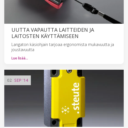
UUTTA VAPAUTTA LAITTEIDEN JA
LAITOSTEN KÄYTTÄMISEEN
Langaton käsiohjain tarjoaa ergonomista mukavuutta ja
joustavuutta
Lue lisää…
02
SEP
'14