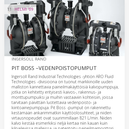
11
HELMI
'09
INGERSOLL RAND
PIT BOSS –VEDENPOISTOPUMPUT
Ingersoll Rand Industrial Technologies -yhtiön ARO Fluid
Technologies -divisioona on tuonut markkinoille uuden
malliston kannettavia paineilmakäyttöisiä kalvopumppuja,
jotka on kehitetty erityisesti kaivos-, rakennus- ja
monttupumpuiksi ja muihin vastaaviin kohteisiin, joissa
tarvitaan päivittäin luotettavia vedenpoisto- ja
kiintoainepumppuja. Pit Boss -pumput on rakennettu
kestämään ankarimmatkin käyttöolosuhteet, ja niiden
virtausnopeudet ovat suurimmillaan 821 L/min. Niiden
kalvo kestää esimerkiksi neljä kertaa niin kauan kuin
kilpailevissa malleissa, ja patentoitu paineilmamoottori