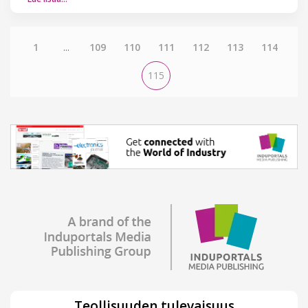
1
...
109
110
111
112
113
114
115
Teollisuuden tulevaisuus