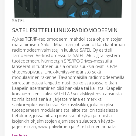
SATEL
SATEL ESITTELI LINUX-RADIOMODEEMIN
Älykäs TCP/IP-radiomodeemi mahdollistaa ohjelmistojen
räätälöimisen. Salo – Maailman johtaviin pitkän kantaman
radiomodeemivalmistajiin kuuluva SATEL Oy esitteli
Tampereen Verkostomessuilla SATELLAR Digital System-
tuoteperheen. Nürnbergin SPS/IPC/Drives-messuilla
lanseeratun tuotteen uusia ominaisuuksia ovat TCP/IP-
yhteensopivuus, Linux-kehitys-ympäristö sekä
modulaarinen rakenne. Tavanomaisilla radiomodeemeilla
siirretään dataa langattomasti paikoissa joissa pitkän
kaapelin asentaminen olisi hankalaa tai kallista. Kaapelin
korvaa¬misen lisäksi SATELLAR voi älykkyytensä ansiosta
toimia itsenäisenä alijärjestelmänä esimerkiksi
sähkön¬jakeluverkoissa. Keskusyksikkö, joka on yksi
tuoteperheen modulaarisista laitteista, on tosiasiassa
tietokone, jossa riittää prosessointikykyä ja muistia
isojenkin ohjelmistojen ajamiseen sulautetun käyttö-
järjestelmän, www-palvelimen ja IP-reitittimen rinnalla.
Lue lisää…