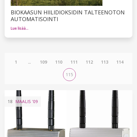
BIOKAASUN HIILIDIOKSIDIN TALTEENOTON
AUTOMATISOINTI
Lue lisää…
1
...
109
110
111
112
113
114
115
18
MAALIS
'09