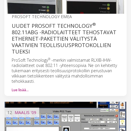
PROSOFT TECHNOLOGY EMEA
®
UUDET PROSOFT TECHNOLOGY
802.11ABG -RADIOLAITTEET TEHOSTAVAT
ETHERNET-PAKETTIEN VÄLITYSTÄ
VAATIVIEN TEOLLISUUSPROTOKOLLIEN
TUEKSI
®
ProSoft Technology
-merkin valmistamat RLXIB-IHW-
radiolaitteet ovat 802.11 -yhteensopivia. Ne on kehitetty
tukemaan erityisesti teollisuusprotokolliin perustuvan
vilkkaan tietoliikenteen välitystä mahdollisimman
tehokkaasti.
Lue lisää…
12
MAALIS
'09