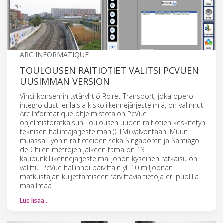
ARC INFORMATIQUE
TOULOUSEN RAITIOTIET VALITSI PCVUEN
UUSIMMAN VERSION
Vinci-konsernin tytäryhtiö Roiret Transport, joka operoi
integroidusti erilaisia kiskoliikennejärjestelmiä, on valinnut
Arc Informatique ohjelmistotalon PcVue
ohjelmistoratkaisun Toulousen uuden raitiotien keskitetyn
teknisen hallintajärjestelmän (CTM) valvontaan. Muun
muassa Lyonin raitioteiden sekä Singaporen ja Santiago
de Chilen metrojen jälkeen tämä on 13.
kaupunkiliikennejärjestelmä, johon kyseinen ratkaisu on
valittu. PcVue hallinnoi päivittäin yli 10 miljoonan
matkustajan kuljettamiseen tarvittavia tietoja eri puolilla
maailmaa.
Lue lisää…