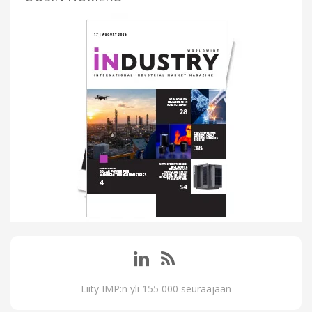
Liity IMP:n yli 155 000 seuraajaan