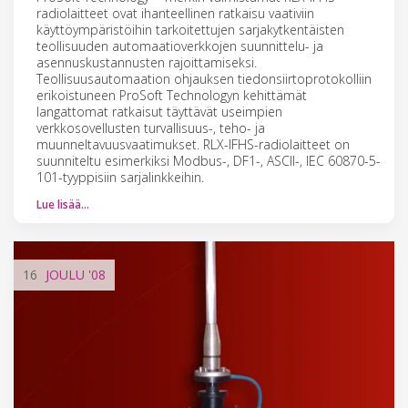
radiolaitteet ovat ihanteellinen ratkaisu vaativiin
käyttöympäristöihin tarkoitettujen sarjakytkentäisten
teollisuuden automaatioverkkojen suunnittelu- ja
asennuskustannusten rajoittamiseksi.
Teollisuusautomaation ohjauksen tiedonsiirtoprotokolliin
erikoistuneen ProSoft Technologyn kehittämät
langattomat ratkaisut täyttävät useimpien
verkkosovellusten turvallisuus-, teho- ja
muunneltavuusvaatimukset. RLX-IFHS-radiolaitteet on
suunniteltu esimerkiksi Modbus-, DF1-, ASCII-, IEC 60870-5-
101-tyyppisiin sarjalinkkeihin.
Lue lisää…
16
JOULU
'08