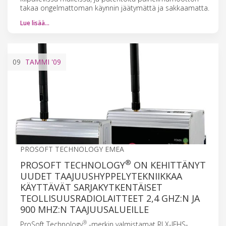
takaa ongelmattoman käynnin jäätymättä ja sakkaamatta.
Lue lisää…
09
TAMMI
'09
PROSOFT TECHNOLOGY EMEA
®
PROSOFT TECHNOLOGY
ON KEHITTÄNYT
UUDET TAAJUUSHYPPELYTEKNIIKKAA
KÄYTTÄVÄT SARJAKYTKENTÄISET
TEOLLISUUSRADIOLAITTEET 2,4 GHZ:N JA
900 MHZ:N TAAJUUSALUEILLE
®
ProSoft Technology
-merkin valmistamat RLX-IFHS-