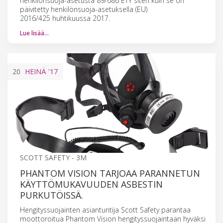
henkilönsuoja-asetusta 89/686 ETY siten kuin se on
päivitetty henkilönsuoja-asetuksella (EU)
2016/425 huhtikuussa 2017.
Lue lisää…
20
HEINÄ
'17
SCOTT SAFETY - 3M
PHANTOM VISION TARJOAA PARANNETUN
KÄYTTÖMUKAVUUDEN ASBESTIN
PURKUTÖISSÄ.
Hengityssuojainten asiantuntija Scott Safety parantaa
moottoroitua Phantom Vision hengityssuojaintaan hyväksi