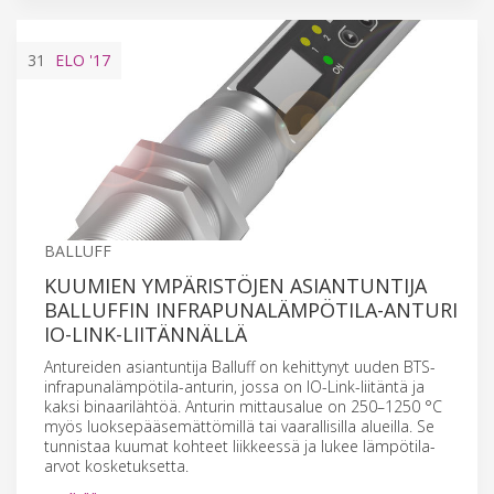
31
ELO
'17
BALLUFF
KUUMIEN YMPÄRISTÖJEN ASIANTUNTIJA
BALLUFFIN INFRAPUNALÄMPÖTILA-ANTURI
IO-LINK-LIITÄNNÄLLÄ
Antureiden asiantuntija Balluff on kehittynyt uuden BTS-
infrapunalämpötila-anturin, jossa on IO-Link-liitäntä ja
kaksi binaarilähtöä. Anturin mittausalue on 250–1250 °C
myös luoksepääsemättömillä tai vaarallisilla alueilla. Se
tunnistaa kuumat kohteet liikkeessä ja lukee lämpötila-
arvot kosketuksetta.