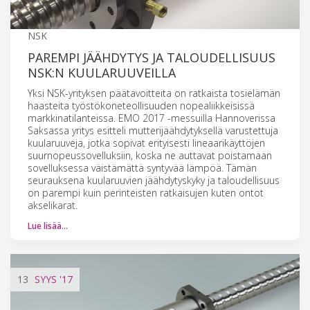
NSK
PAREMPI JÄÄHDYTYS JA TALOUDELLISUUS
NSK:N KUULARUUVEILLA
Yksi NSK-yrityksen päätavoitteita on ratkaista tosielämän
haasteita työstökoneteollisuuden nopealiikkeisissä
markkinatilanteissa. EMO 2017 -messuilla Hannoverissa
Saksassa yritys esitteli mutterijäähdytyksellä varustettuja
kuularuuveja, jotka sopivat erityisesti lineaarikäyttöjen
suurnopeussovelluksiin, koska ne auttavat poistamaan
sovelluksessa väistämättä syntyvää lämpöä. Tämän
seurauksena kuularuuvien jäähdytyskyky ja taloudellisuus
on parempi kuin perinteisten ratkaisujen kuten ontot
akselikarat.
Lue lisää…
13
SYYS
'17