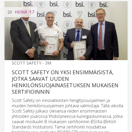
20
HEINÄ
'17
SCOTT SAFETY - 3M
SCOTT SAFETY ON YKSI ENSIMMÄISISTÄ,
JOTKA SAAVAT UUDEN
HENKILÖNSUOJAINASETUKSEN MUKAISEN
SERTIFIOINNIN
Scott Safety on innovatiivisten hengityssuojaimien ja
muiden henkilönsuojaimien johtava valmistaja. Tällä viikolla
Scott Safety julkaisi olevansa niiden ensimmäisten
yhtiöiden joukossa Yhdistyneessä kuningaskunnassa, jotka
saavat moduulin B mukaisen sertifioinnin BSI:ltä (British
Standards Institution). Tämä sertifiointi noudattaa