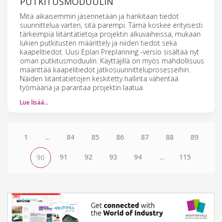
PUTKITUSMODUULIN
Mitä aikaisemmin jäsennetään ja hankitaan tiedot
suunnittelua varten, sitä parempi. Tämä koskee erityisesti
tärkeimpiä liitäntätietoja projektin alkuvaiheissa, mukaan
lukien putkitusten määrittely ja niiden tiedot sekä
kaapelitiedot. Uusi Eplan Preplanning -versio sisältää nyt
oman putkitusmoduulin. Käyttäjillä on myös mahdollisuus
määrittää kaapelitiedot jatkosuunnitteluprosesseihin.
Näiden liitäntätietojen keskitetty hallinta vähentää
työmääriä ja parantaa projektin laatua.
Lue lisää…
1
...
84
85
86
87
88
89
91
92
93
94
...
115
90