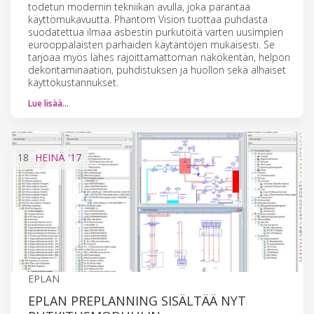
todetun modernin tekniikan avulla, joka parantaa
käyttömukavuutta. Phantom Vision tuottaa puhdasta
suodatettua ilmaa asbestin purkutöitä varten uusimpien
eurooppalaisten parhaiden käytäntöjen mukaisesti. Se
tarjoaa myös lähes rajoittamattoman näkökentän, helpon
dekontaminaation, puhdistuksen ja huollon sekä alhaiset
käyttökustannukset.
Lue lisää…
18
HEINÄ
'17
EPLAN
EPLAN PREPLANNING SISÄLTÄÄ NYT