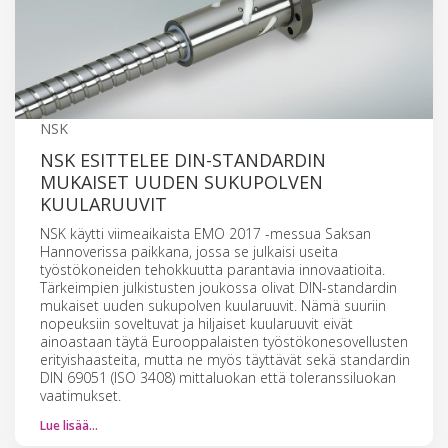
NSK
NSK ESITTELEE DIN-STANDARDIN
MUKAISET UUDEN SUKUPOLVEN
KUULARUUVIT
NSK käytti viimeaikaista EMO 2017 -messua Saksan
Hannoverissa paikkana, jossa se julkaisi useita
työstökoneiden tehokkuutta parantavia innovaatioita.
Tärkeimpien julkistusten joukossa olivat DIN-standardin
mukaiset uuden sukupolven kuularuuvit. Nämä suuriin
nopeuksiin soveltuvat ja hiljaiset kuularuuvit eivät
ainoastaan täytä Eurooppalaisten työstökonesovellusten
erityishaasteita, mutta ne myös täyttävät sekä standardin
DIN 69051 (ISO 3408) mittaluokan että toleranssiluokan
vaatimukset.
Lue lisää…