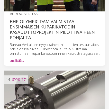
BUREAU VERITAS
BHP OLYMPIC DAM VALMISTAA
ENSIMMÄISEN KUPARIKATODIN
KASAUUTTOPROJEKTIN PILOTTIVAIHEEN
POHJALTA.
Bureau Veritaksen nykyaikainen mineraalien testauslaitos
Adelaidessa tukee BHP-yhtiötä ja Etelä-Australiaa
onnistumaan kuparikaivostoiminnan kasvustrategiassaan.
Lue lisää…
14
SYYS
'17