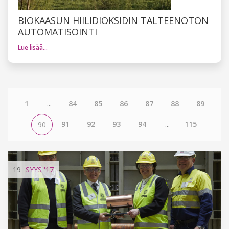
BIOKAASUN HIILIDIOKSIDIN TALTEENOTON
AUTOMATISOINTI
Lue lisää…
1
...
84
85
86
87
88
89
91
92
93
94
...
115
90
19
SYYS
'17