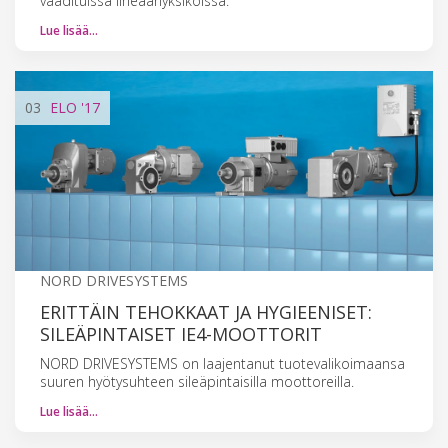
vaadituissa lineaariyksiköissä.
Lue lisää…
03
ELO
'17
NORD DRIVESYSTEMS
ERITTÄIN TEHOKKAAT JA HYGIEENISET:
SILEÄPINTAISET IE4-MOOTTORIT
NORD DRIVESYSTEMS on laajentanut tuotevalikoimaansa
suuren hyötysuhteen sileäpintaisilla moottoreilla.
Lue lisää…